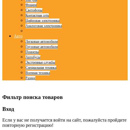
Фонари
Светофоры
Контактная сеть
Цифровая электроника
Аналоговая электроника
Авто
Легковые автомобили
Грузовые автомобили
Прицепы
Автобусы
Экстренные службы
Специальная техника
Военная техника
Разное
© Free
Joomla! 3 Modules
- by
VinaGecko.com
Фильтр поиска товаров
Вход
Если у вас не получается войти на сайт, пожалуйста пройдите
повторную регистрацию!