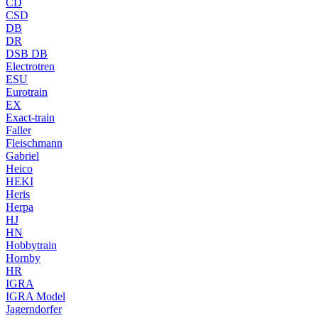
CD
CSD
DB
DR
DSB DB
Electrotren
ESU
Eurotrain
EX
Exact-train
Faller
Fleischmann
Gabriel
Heico
HEKI
Heris
Herpa
HJ
HN
Hobbytrain
Hornby
HR
IGRA
IGRA Model
Jagerndorfer