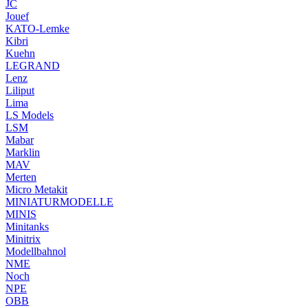
JC
Jouef
KATO-Lemke
Kibri
Kuehn
LEGRAND
Lenz
Liliput
Lima
LS Models
LSM
Mabar
Marklin
MAV
Merten
Micro Metakit
MINIATURMODELLE
MINIS
Minitanks
Minitrix
Modellbahnol
NME
Noch
NPE
OBB