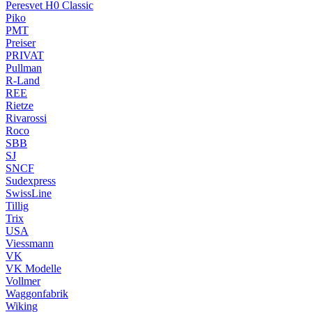
Peresvet H0 Classic
Piko
PMT
Preiser
PRIVAT
Pullman
R-Land
REE
Rietze
Rivarossi
Roco
SBB
SJ
SNCF
Sudexpress
SwissLine
Tillig
Trix
USA
Viessmann
VK
VK Modelle
Vollmer
Waggonfabrik
Wiking