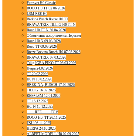
Peresvet H0 Classic
ROCO H0 TT 02 06 2026
LSM REE H0
Brekina Busch Rietze H0 TT
BRAWA TRIX TILLIG H0 TT N
Roco H0 TT N 30.04.2026
Обновление ассортимента Пересвет
Roco H0 N 09.03.2026
Roco TT 09.03.2026
Rietze Brekina Busch H0 07.03.2026
BRAWA TRIX 07.03.2026
Tillig IGRA PIKO TT 06.03.2026
Herpa 24.02.2026
TT 20.02.2026
H0 N 18.02.2026
BREKINA, BUSCH 17.02.2026
TILLIG 16.02.2026
REE+LSM 12.01.2026
TT 16.12.2025
H0, N 15.12.2025
____ REE ____ TGV
ROCO H0, TT 26.11.2025
ESU 06.11.2025
HERPA 24.10.2025
ALBERT MODELL H0 02 09 2025