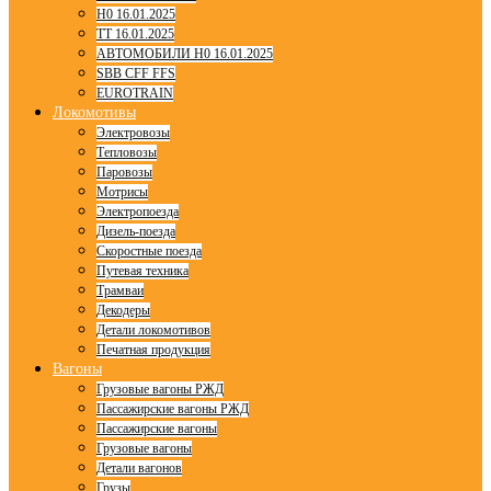
H0 16.01.2025
TT 16.01.2025
АВТОМОБИЛИ H0 16.01.2025
SBB CFF FFS
EUROTRAIN
Локомотивы
Электровозы
Тепловозы
Паровозы
Мотрисы
Электропоезда
Дизель-поезда
Скоростные поезда
Путевая техника
Трамваи
Декодеры
Детали локомотивов
Печатная продукция
Вагоны
Грузовые вагоны РЖД
Пассажирские вагоны РЖД
Пассажирские вагоны
Грузовые вагоны
Детали вагонов
Грузы