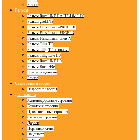
Разное
Рельсы
Рельсы RocoLINE НА ПРИЗМЕ H0
Рельсы geoLINE
Рельсы Fleischmann-PROFI H0
Рельсы Fleischmann-PROFI N
Рельсы Fleischmann-Gleis N
Рельсы Tillig TT
Рельсы Tillig TT на призме
Рельсы Tillig Elite H0
Рельсы RocoLINE H0
Рельсы Roco H0e
Гравий модельный
Разное
Стартовые наборы
Цифровые наборы
Для макета
Железнодорожные строения
Городские строения
Промышленные строения
Сельские строения
Дороги
Порталы и стены
Ландшафт
Фигуры