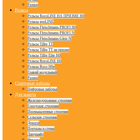
Разное
Рельсы
Рельсы RocoLINE НА ПРИЗМЕ H0
Рельсы geoLINE
Рельсы Fleischmann-PROFI H0
Рельсы Fleischmann-PROFI N
Рельсы Fleischmann-Gleis N
Рельсы Tillig TT
Рельсы Tillig TT на призме
Рельсы Tillig Elite H0
Рельсы RocoLINE H0
Рельсы Roco H0e
Гравий модельный
Разное
Стартовые наборы
Цифровые наборы
Для макета
Железнодорожные строения
Городские строения
Промышленные строения
Сельские строения
Дороги
Порталы и стены
Ландшафт
Фигуры