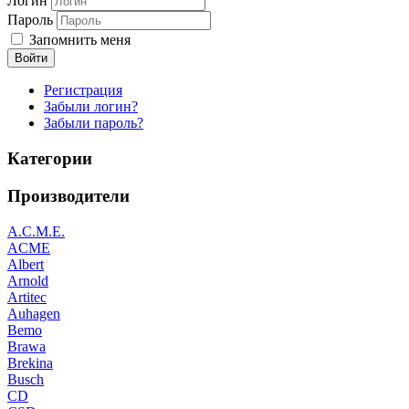
Логин
Пароль
Запомнить меня
Войти
Регистрация
Забыли логин?
Забыли пароль?
Категории
Производители
A.C.M.E.
ACME
Albert
Arnold
Artitec
Auhagen
Bemo
Brawa
Brekina
Busch
CD