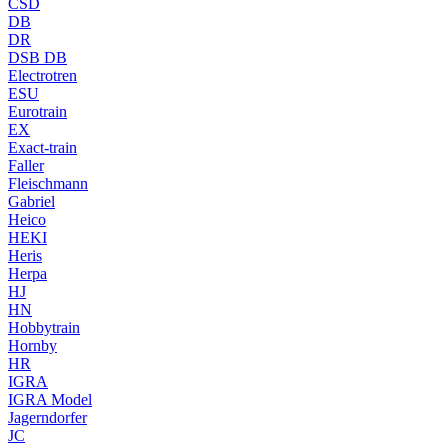
CSD
DB
DR
DSB DB
Electrotren
ESU
Eurotrain
EX
Exact-train
Faller
Fleischmann
Gabriel
Heico
HEKI
Heris
Herpa
HJ
HN
Hobbytrain
Hornby
HR
IGRA
IGRA Model
Jagerndorfer
JC