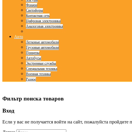
Фонари
Светофоры
Контактная сеть
Цифровая электроника
Аналоговая электроника
Авто
Легковые автомобили
Грузовые автомобили
Прицепы
Автобусы
Экстренные службы
Специальная техника
Военная техника
Разное
© Free
Joomla! 3 Modules
- by
VinaGecko.com
Фильтр поиска товаров
Вход
Если у вас не получается войти на сайт, пожалуйста пройдите