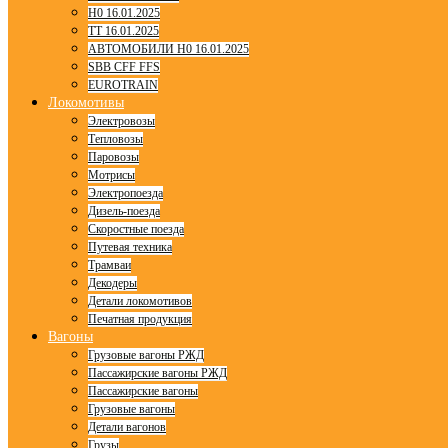
H0 16.01.2025
TT 16.01.2025
АВТОМОБИЛИ H0 16.01.2025
SBB CFF FFS
EUROTRAIN
Локомотивы
Электровозы
Тепловозы
Паровозы
Мотрисы
Электропоезда
Дизель-поезда
Скоростные поезда
Путевая техника
Трамваи
Декодеры
Детали локомотивов
Печатная продукция
Вагоны
Грузовые вагоны РЖД
Пассажирские вагоны РЖД
Пассажирские вагоны
Грузовые вагоны
Детали вагонов
Грузы