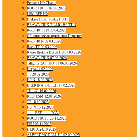
Peresvet H0 Classic
ROCO H0 TT 02 06 2026
LSM REE H0
Brekina Busch Rietze H0 TT
BRAWA TRIX TILLIG H0 TT N
Roco H0 TT N 30.04.2026
Обновление ассортимента Пересвет
Roco H0 N 09.03.2026
Roco TT 09.03.2026
Rietze Brekina Busch H0 07.03.2026
BRAWA TRIX 07.03.2026
Tillig IGRA PIKO TT 06.03.2026
Herpa 24.02.2026
TT 20.02.2026
H0 N 18.02.2026
BREKINA, BUSCH 17.02.2026
TILLIG 16.02.2026
REE+LSM 12.01.2026
TT 16.12.2025
H0, N 15.12.2025
____ REE ____ TGV
ROCO H0, TT 26.11.2025
ESU 06.11.2025
HERPA 24.10.2025
ALBERT MODELL H0 02 09 2025