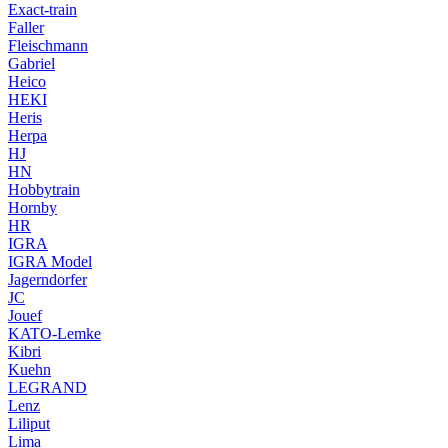
Exact-train
Faller
Fleischmann
Gabriel
Heico
HEKI
Heris
Herpa
HJ
HN
Hobbytrain
Hornby
HR
IGRA
IGRA Model
Jagerndorfer
JC
Jouef
KATO-Lemke
Kibri
Kuehn
LEGRAND
Lenz
Liliput
Lima