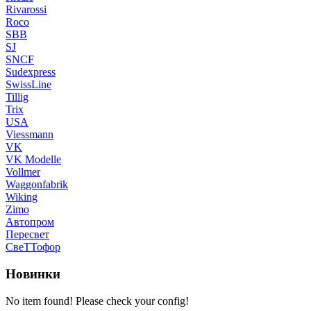
Rivarossi
Roco
SBB
SJ
SNCF
Sudexpress
SwissLine
Tillig
Trix
USA
Viessmann
VK
VK Modelle
Vollmer
Waggonfabrik
Wiking
Zimo
Автопром
Пересвет
СвеТТофор
Новинки
No item found! Please check your config!