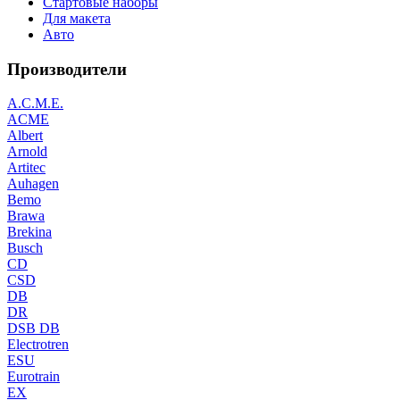
Стартовые наборы
Для макета
Авто
Производители
A.C.M.E.
ACME
Albert
Arnold
Artitec
Auhagen
Bemo
Brawa
Brekina
Busch
CD
CSD
DB
DR
DSB DB
Electrotren
ESU
Eurotrain
EX