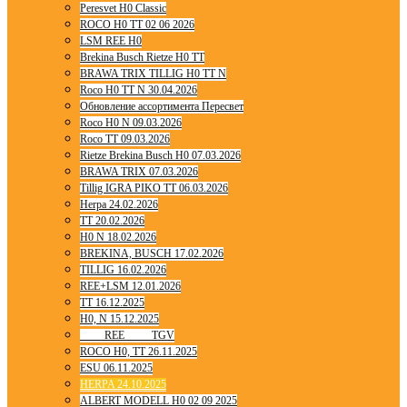
Peresvet H0 Classic
ROCO H0 TT 02 06 2026
LSM REE H0
Brekina Busch Rietze H0 TT
BRAWA TRIX TILLIG H0 TT N
Roco H0 TT N 30.04.2026
Обновление ассортимента Пересвет
Roco H0 N 09.03.2026
Roco TT 09.03.2026
Rietze Brekina Busch H0 07.03.2026
BRAWA TRIX 07.03.2026
Tillig IGRA PIKO TT 06.03.2026
Herpa 24.02.2026
TT 20.02.2026
H0 N 18.02.2026
BREKINA, BUSCH 17.02.2026
TILLIG 16.02.2026
REE+LSM 12.01.2026
TT 16.12.2025
H0, N 15.12.2025
____ REE ____ TGV
ROCO H0, TT 26.11.2025
ESU 06.11.2025
HERPA 24.10.2025
ALBERT MODELL H0 02 09 2025