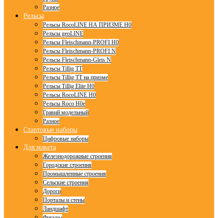
Разное
Рельсы
Рельсы RocoLINE НА ПРИЗМЕ H0
Рельсы geoLINE
Рельсы Fleischmann-PROFI H0
Рельсы Fleischmann-PROFI N
Рельсы Fleischmann-Gleis N
Рельсы Tillig TT
Рельсы Tillig TT на призме
Рельсы Tillig Elite H0
Рельсы RocoLINE H0
Рельсы Roco H0e
Гравий модельный
Разное
Стартовые наборы
Цифровые наборы
Для макета
Железнодорожные строения
Городские строения
Промышленные строения
Сельские строения
Дороги
Порталы и стены
Ландшафт
Фигуры