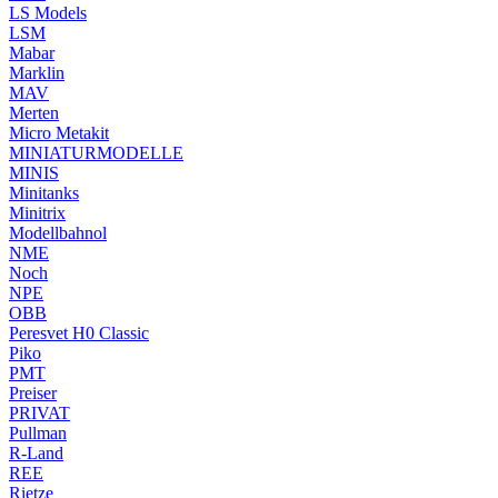
LS Models
LSM
Mabar
Marklin
MAV
Merten
Micro Metakit
MINIATURMODELLE
MINIS
Minitanks
Minitrix
Modellbahnol
NME
Noch
NPE
OBB
Peresvet H0 Classic
Piko
PMT
Preiser
PRIVAT
Pullman
R-Land
REE
Rietze