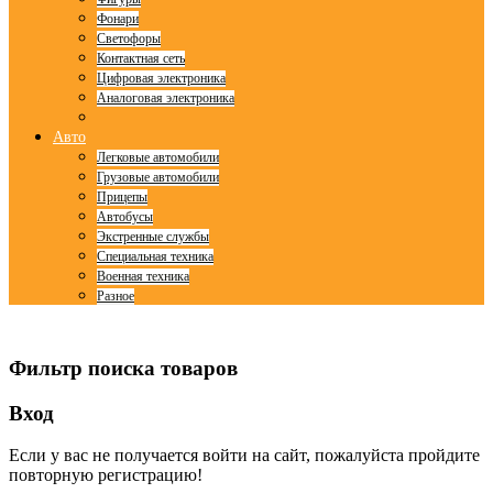
Фонари
Светофоры
Контактная сеть
Цифровая электроника
Аналоговая электроника
Авто
Легковые автомобили
Грузовые автомобили
Прицепы
Автобусы
Экстренные службы
Специальная техника
Военная техника
Разное
© Free
Joomla! 3 Modules
- by
VinaGecko.com
Фильтр поиска товаров
Вход
Если у вас не получается войти на сайт, пожалуйста пройдите
повторную регистрацию!