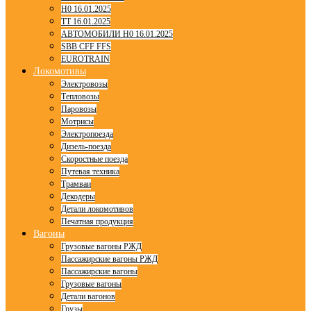
H0 16.01.2025
TT 16.01.2025
АВТОМОБИЛИ H0 16.01.2025
SBB CFF FFS
EUROTRAIN
Локомотивы
Электровозы
Тепловозы
Паровозы
Мотрисы
Электропоезда
Дизель-поезда
Скоростные поезда
Путевая техника
Трамваи
Декодеры
Детали локомотивов
Печатная продукция
Вагоны
Грузовые вагоны РЖД
Пассажирские вагоны РЖД
Пассажирские вагоны
Грузовые вагоны
Детали вагонов
Грузы