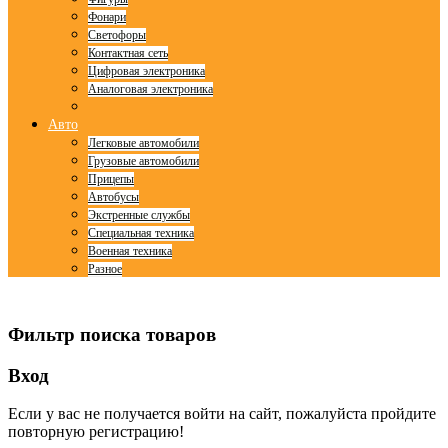
Фонари
Светофоры
Контактная сеть
Цифровая электроника
Аналоговая электроника
Авто
Легковые автомобили
Грузовые автомобили
Прицепы
Автобусы
Экстренные службы
Специальная техника
Военная техника
Разное
© Free
Joomla! 3 Modules
- by
VinaGecko.com
Фильтр поиска товаров
Вход
Если у вас не получается войти на сайт, пожалуйста пройдите
повторную регистрацию!