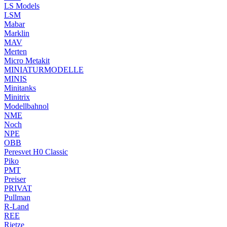
LS Models
LSM
Mabar
Marklin
MAV
Merten
Micro Metakit
MINIATURMODELLE
MINIS
Minitanks
Minitrix
Modellbahnol
NME
Noch
NPE
OBB
Peresvet H0 Classic
Piko
PMT
Preiser
PRIVAT
Pullman
R-Land
REE
Rietze