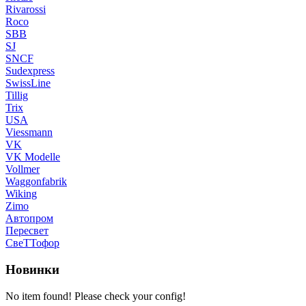
Rivarossi
Roco
SBB
SJ
SNCF
Sudexpress
SwissLine
Tillig
Trix
USA
Viessmann
VK
VK Modelle
Vollmer
Waggonfabrik
Wiking
Zimo
Автопром
Пересвет
СвеТТофор
Новинки
No item found! Please check your config!