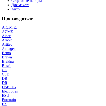
Стартовые наборы
Для макета
Авто
Производители
A.C.M.E.
ACME
Albert
Arnold
Artitec
Auhagen
Bemo
Brawa
Brekina
Busch
CD
CSD
DB
DR
DSB DB
Electrotren
ESU
Eurotrain
EX