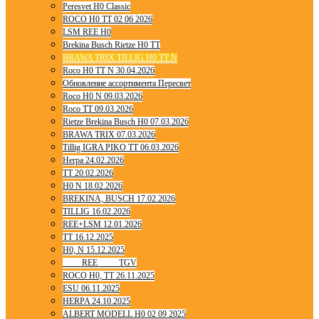
Peresvet H0 Classic
ROCO H0 TT 02 06 2026
LSM REE H0
Brekina Busch Rietze H0 TT
BRAWA TRIX TILLIG H0 TT N
Roco H0 TT N 30.04.2026
Обновление ассортимента Пересвет
Roco H0 N 09.03.2026
Roco TT 09.03.2026
Rietze Brekina Busch H0 07.03.2026
BRAWA TRIX 07.03.2026
Tillig IGRA PIKO TT 06.03.2026
Herpa 24.02.2026
TT 20.02.2026
H0 N 18.02.2026
BREKINA, BUSCH 17.02.2026
TILLIG 16.02.2026
REE+LSM 12.01.2026
TT 16.12.2025
H0, N 15.12.2025
____ REE ____ TGV
ROCO H0, TT 26.11.2025
ESU 06.11.2025
HERPA 24.10.2025
ALBERT MODELL H0 02 09 2025