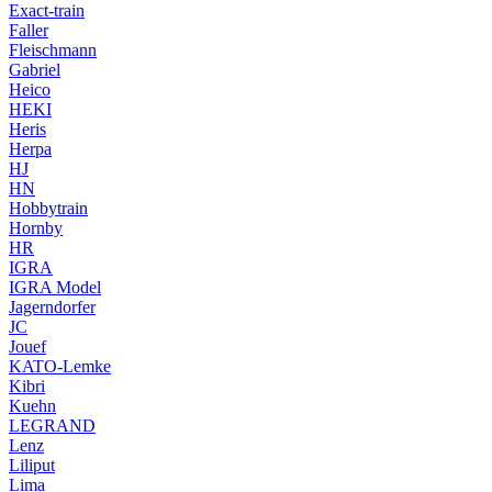
Exact-train
Faller
Fleischmann
Gabriel
Heico
HEKI
Heris
Herpa
HJ
HN
Hobbytrain
Hornby
HR
IGRA
IGRA Model
Jagerndorfer
JC
Jouef
KATO-Lemke
Kibri
Kuehn
LEGRAND
Lenz
Liliput
Lima