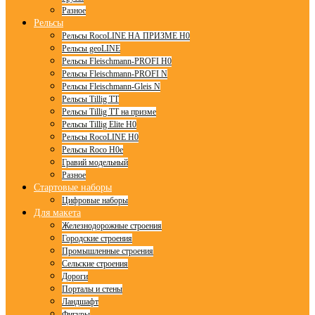
Разное
Рельсы
Рельсы RocoLINE НА ПРИЗМЕ H0
Рельсы geoLINE
Рельсы Fleischmann-PROFI H0
Рельсы Fleischmann-PROFI N
Рельсы Fleischmann-Gleis N
Рельсы Tillig TT
Рельсы Tillig TT на призме
Рельсы Tillig Elite H0
Рельсы RocoLINE H0
Рельсы Roco H0e
Гравий модельный
Разное
Стартовые наборы
Цифровые наборы
Для макета
Железнодорожные строения
Городские строения
Промышленные строения
Сельские строения
Дороги
Порталы и стены
Ландшафт
Фигуры