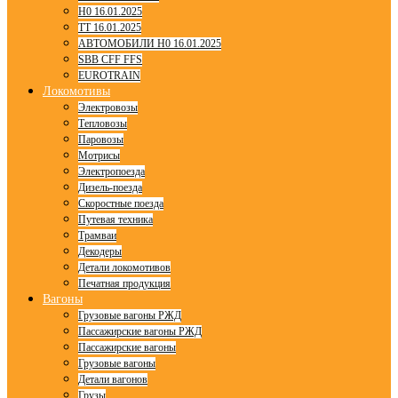
H0 16.01.2025
TT 16.01.2025
АВТОМОБИЛИ H0 16.01.2025
SBB CFF FFS
EUROTRAIN
Локомотивы
Электровозы
Тепловозы
Паровозы
Мотрисы
Электропоезда
Дизель-поезда
Скоростные поезда
Путевая техника
Трамваи
Декодеры
Детали локомотивов
Печатная продукция
Вагоны
Грузовые вагоны РЖД
Пассажирские вагоны РЖД
Пассажирские вагоны
Грузовые вагоны
Детали вагонов
Грузы