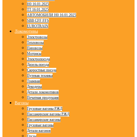
H0 16.01.2025
TT 16.01.2025
АВТОМОБИЛИ H0 16.01.2025
SBB CFF FFS
EUROTRAIN
Локомотивы
Электровозы
Тепловозы
Паровозы
Мотрисы
Электропоезда
Дизель-поезда
Скоростные поезда
Путевая техника
Трамваи
Декодеры
Детали локомотивов
Печатная продукция
Вагоны
Грузовые вагоны РЖД
Пассажирские вагоны РЖД
Пассажирские вагоны
Грузовые вагоны
Детали вагонов
Грузы