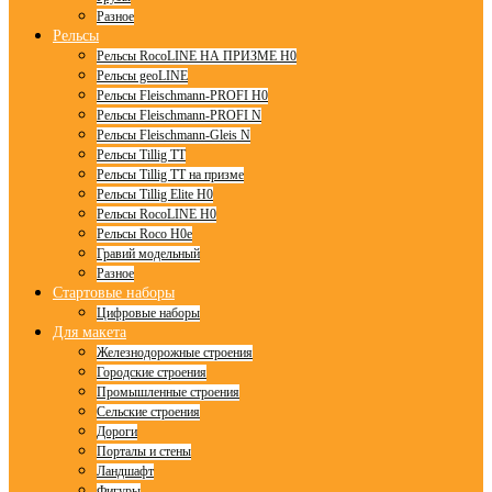
Разное
Рельсы
Рельсы RocoLINE НА ПРИЗМЕ H0
Рельсы geoLINE
Рельсы Fleischmann-PROFI H0
Рельсы Fleischmann-PROFI N
Рельсы Fleischmann-Gleis N
Рельсы Tillig TT
Рельсы Tillig TT на призме
Рельсы Tillig Elite H0
Рельсы RocoLINE H0
Рельсы Roco H0e
Гравий модельный
Разное
Стартовые наборы
Цифровые наборы
Для макета
Железнодорожные строения
Городские строения
Промышленные строения
Сельские строения
Дороги
Порталы и стены
Ландшафт
Фигуры