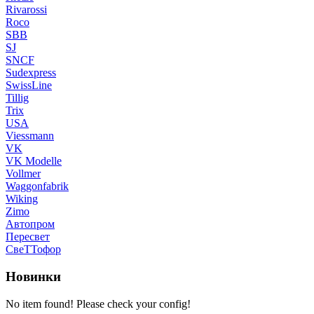
Rivarossi
Roco
SBB
SJ
SNCF
Sudexpress
SwissLine
Tillig
Trix
USA
Viessmann
VK
VK Modelle
Vollmer
Waggonfabrik
Wiking
Zimo
Автопром
Пересвет
СвеТТофор
Новинки
No item found! Please check your config!