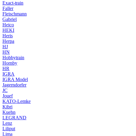
Exact-train
Faller
Fleischmann
Gabriel
Heico
HEKI
Heris
Herpa
HJ
HN
Hobbytrain
Hornby
HR
IGRA
IGRA Model
Jagerndorfer
JC
Jouef
KATO-Lemke
Kibri
Kuehn
LEGRAND
Lenz
Liliput
Lima