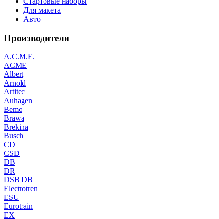
Стартовые наборы
Для макета
Авто
Производители
A.C.M.E.
ACME
Albert
Arnold
Artitec
Auhagen
Bemo
Brawa
Brekina
Busch
CD
CSD
DB
DR
DSB DB
Electrotren
ESU
Eurotrain
EX