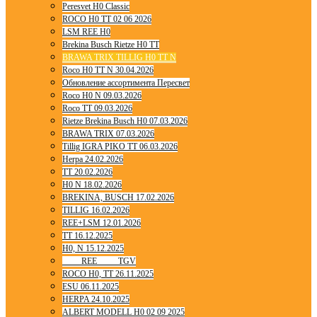
Peresvet H0 Classic
ROCO H0 TT 02 06 2026
LSM REE H0
Brekina Busch Rietze H0 TT
BRAWA TRIX TILLIG H0 TT N
Roco H0 TT N 30.04.2026
Обновление ассортимента Пересвет
Roco H0 N 09.03.2026
Roco TT 09.03.2026
Rietze Brekina Busch H0 07.03.2026
BRAWA TRIX 07.03.2026
Tillig IGRA PIKO TT 06.03.2026
Herpa 24.02.2026
TT 20.02.2026
H0 N 18.02.2026
BREKINA, BUSCH 17.02.2026
TILLIG 16.02.2026
REE+LSM 12.01.2026
TT 16.12.2025
H0, N 15.12.2025
____ REE ____ TGV
ROCO H0, TT 26.11.2025
ESU 06.11.2025
HERPA 24.10.2025
ALBERT MODELL H0 02 09 2025