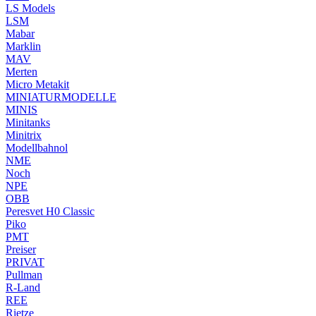
LS Models
LSM
Mabar
Marklin
MAV
Merten
Micro Metakit
MINIATURMODELLE
MINIS
Minitanks
Minitrix
Modellbahnol
NME
Noch
NPE
OBB
Peresvet H0 Classic
Piko
PMT
Preiser
PRIVAT
Pullman
R-Land
REE
Rietze