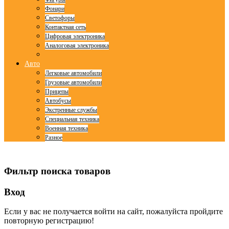
Фонари
Светофоры
Контактная сеть
Цифровая электроника
Аналоговая электроника
Авто
Легковые автомобили
Грузовые автомобили
Прицепы
Автобусы
Экстренные службы
Специальная техника
Военная техника
Разное
© Free
Joomla! 3 Modules
- by
VinaGecko.com
Фильтр поиска товаров
Вход
Если у вас не получается войти на сайт, пожалуйста пройдите
повторную регистрацию!