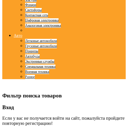
Фонари
Светофоры
Контактная сеть
Цифровая электроника
Аналоговая электроника
Авто
Легковые автомобили
Грузовые автомобили
Прицепы
Автобусы
Экстренные службы
Специальная техника
Военная техника
Разное
© Free
Joomla! 3 Modules
- by
VinaGecko.com
Фильтр поиска товаров
Вход
Если у вас не получается войти на сайт, пожалуйста пройдите
повторную регистрацию!