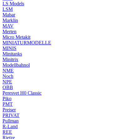
LS Models
LSM
Mabar
Marklin
MAV
Merten
Micro Metakit
MINIATURMODELLE
MINIS
Minitanks
Minitrix
Modellbahnol
NME
Noch
NPE
OBB
Peresvet H0 Classic
Piko
PMT
Preiser
PRIVAT
Pullman
R-Land
REE
Rietze