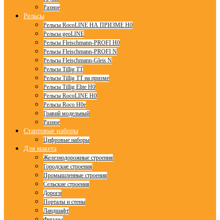
Разное
Рельсы
Рельсы RocoLINE НА ПРИЗМЕ H0
Рельсы geoLINE
Рельсы Fleischmann-PROFI H0
Рельсы Fleischmann-PROFI N
Рельсы Fleischmann-Gleis N
Рельсы Tillig TT
Рельсы Tillig TT на призме
Рельсы Tillig Elite H0
Рельсы RocoLINE H0
Рельсы Roco H0e
Гравий модельный
Разное
Стартовые наборы
Цифровые наборы
Для макета
Железнодорожные строения
Городские строения
Промышленные строения
Сельские строения
Дороги
Порталы и стены
Ландшафт
Фигуры