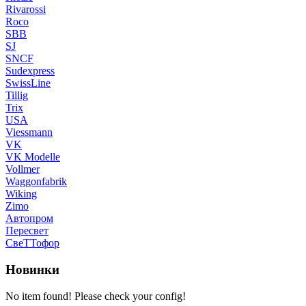
Rivarossi
Roco
SBB
SJ
SNCF
Sudexpress
SwissLine
Tillig
Trix
USA
Viessmann
VK
VK Modelle
Vollmer
Waggonfabrik
Wiking
Zimo
Автопром
Пересвет
СвеТТофор
Новинки
No item found! Please check your config!