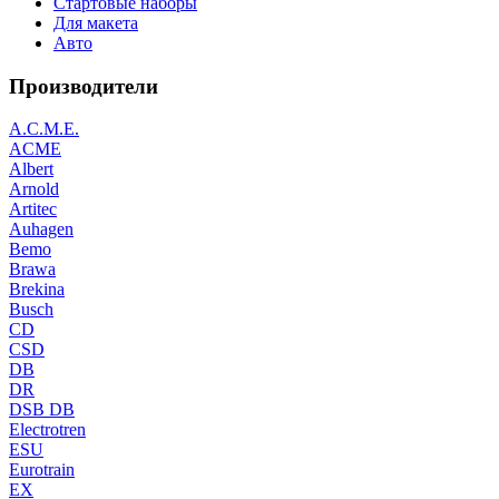
Стартовые наборы
Для макета
Авто
Производители
A.C.M.E.
ACME
Albert
Arnold
Artitec
Auhagen
Bemo
Brawa
Brekina
Busch
CD
CSD
DB
DR
DSB DB
Electrotren
ESU
Eurotrain
EX