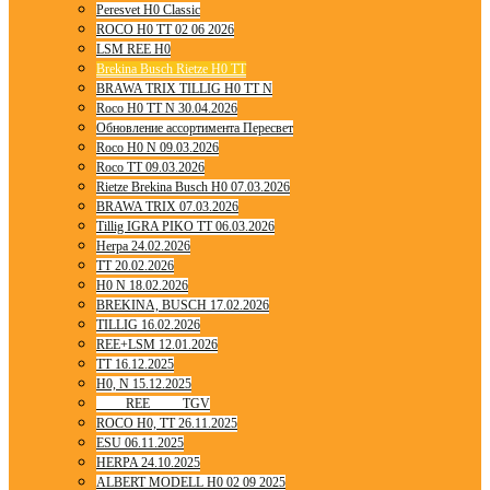
Peresvet H0 Classic
ROCO H0 TT 02 06 2026
LSM REE H0
Brekina Busch Rietze H0 TT
BRAWA TRIX TILLIG H0 TT N
Roco H0 TT N 30.04.2026
Обновление ассортимента Пересвет
Roco H0 N 09.03.2026
Roco TT 09.03.2026
Rietze Brekina Busch H0 07.03.2026
BRAWA TRIX 07.03.2026
Tillig IGRA PIKO TT 06.03.2026
Herpa 24.02.2026
TT 20.02.2026
H0 N 18.02.2026
BREKINA, BUSCH 17.02.2026
TILLIG 16.02.2026
REE+LSM 12.01.2026
TT 16.12.2025
H0, N 15.12.2025
____ REE ____ TGV
ROCO H0, TT 26.11.2025
ESU 06.11.2025
HERPA 24.10.2025
ALBERT MODELL H0 02 09 2025