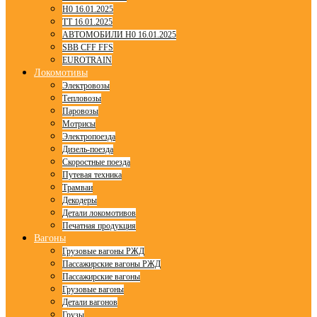
H0 16.01.2025
TT 16.01.2025
АВТОМОБИЛИ H0 16.01.2025
SBB CFF FFS
EUROTRAIN
Локомотивы
Электровозы
Тепловозы
Паровозы
Мотрисы
Электропоезда
Дизель-поезда
Скоростные поезда
Путевая техника
Трамваи
Декодеры
Детали локомотивов
Печатная продукция
Вагоны
Грузовые вагоны РЖД
Пассажирские вагоны РЖД
Пассажирские вагоны
Грузовые вагоны
Детали вагонов
Грузы