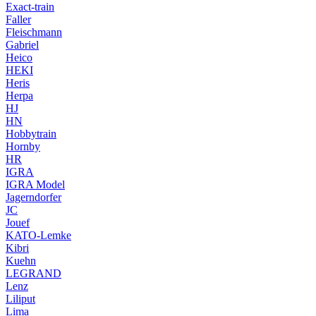
Exact-train
Faller
Fleischmann
Gabriel
Heico
HEKI
Heris
Herpa
HJ
HN
Hobbytrain
Hornby
HR
IGRA
IGRA Model
Jagerndorfer
JC
Jouef
KATO-Lemke
Kibri
Kuehn
LEGRAND
Lenz
Liliput
Lima