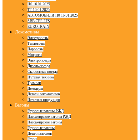
H0 16.01.2025
TT 16.01.2025
АВТОМОБИЛИ H0 16.01.2025
SBB CFF FFS
EUROTRAIN
Локомотивы
Электровозы
Тепловозы
Паровозы
Мотрисы
Электропоезда
Дизель-поезда
Скоростные поезда
Путевая техника
Трамваи
Декодеры
Детали локомотивов
Печатная продукция
Вагоны
Грузовые вагоны РЖД
Пассажирские вагоны РЖД
Пассажирские вагоны
Грузовые вагоны
Детали вагонов
Грузы