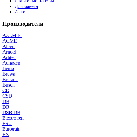
Стартовые наборы
Для макета
Авто
Производители
A.C.M.E.
ACME
Albert
Arnold
Artitec
Auhagen
Bemo
Brawa
Brekina
Busch
CD
CSD
DB
DR
DSB DB
Electrotren
ESU
Eurotrain
EX