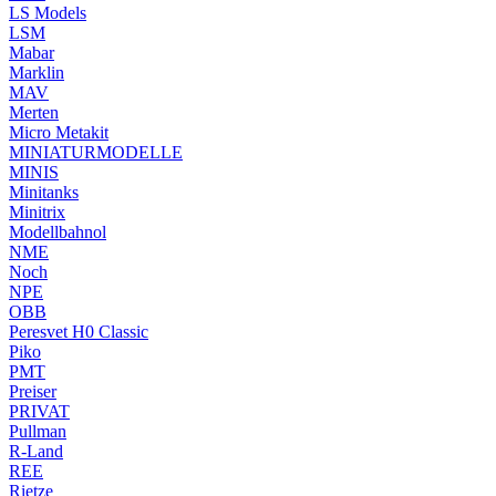
LS Models
LSM
Mabar
Marklin
MAV
Merten
Micro Metakit
MINIATURMODELLE
MINIS
Minitanks
Minitrix
Modellbahnol
NME
Noch
NPE
OBB
Peresvet H0 Classic
Piko
PMT
Preiser
PRIVAT
Pullman
R-Land
REE
Rietze