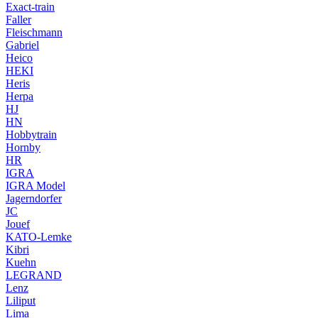
Exact-train
Faller
Fleischmann
Gabriel
Heico
HEKI
Heris
Herpa
HJ
HN
Hobbytrain
Hornby
HR
IGRA
IGRA Model
Jagerndorfer
JC
Jouef
KATO-Lemke
Kibri
Kuehn
LEGRAND
Lenz
Liliput
Lima