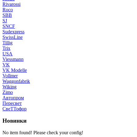
Rivarossi
Roco
SBB
SJ
SNCF
Sudexpress
SwissLine
Tillig
Trix
USA
Viessmann
VK
VK Modelle
Vollmer
Waggonfabrik
Wiking
Zimo
Автопром
Пересвет
СвеТТофор
Новинки
No item found! Please check your config!