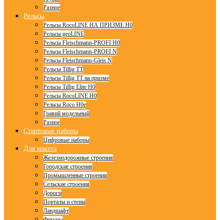
Разное
Рельсы
Рельсы RocoLINE НА ПРИЗМЕ H0
Рельсы geoLINE
Рельсы Fleischmann-PROFI H0
Рельсы Fleischmann-PROFI N
Рельсы Fleischmann-Gleis N
Рельсы Tillig TT
Рельсы Tillig TT на призме
Рельсы Tillig Elite H0
Рельсы RocoLINE H0
Рельсы Roco H0e
Гравий модельный
Разное
Стартовые наборы
Цифровые наборы
Для макета
Железнодорожные строения
Городские строения
Промышленные строения
Сельские строения
Дороги
Порталы и стены
Ландшафт
Фигуры