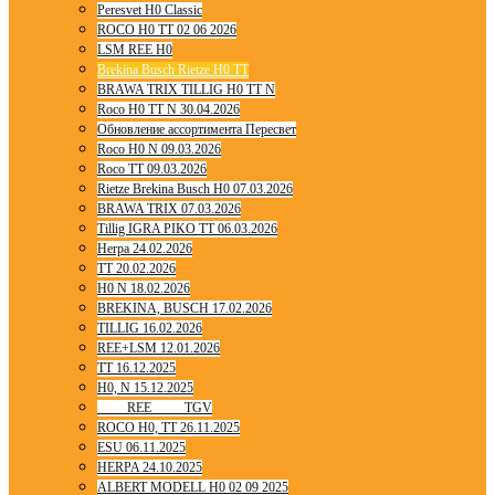
Peresvet H0 Classic
ROCO H0 TT 02 06 2026
LSM REE H0
Brekina Busch Rietze H0 TT
BRAWA TRIX TILLIG H0 TT N
Roco H0 TT N 30.04.2026
Обновление ассортимента Пересвет
Roco H0 N 09.03.2026
Roco TT 09.03.2026
Rietze Brekina Busch H0 07.03.2026
BRAWA TRIX 07.03.2026
Tillig IGRA PIKO TT 06.03.2026
Herpa 24.02.2026
TT 20.02.2026
H0 N 18.02.2026
BREKINA, BUSCH 17.02.2026
TILLIG 16.02.2026
REE+LSM 12.01.2026
TT 16.12.2025
H0, N 15.12.2025
____ REE ____ TGV
ROCO H0, TT 26.11.2025
ESU 06.11.2025
HERPA 24.10.2025
ALBERT MODELL H0 02 09 2025