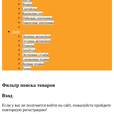
Фонари
Светофоры
Контактная сеть
Цифровая электроника
Аналоговая электроника
Авто
Легковые автомобили
Грузовые автомобили
Прицепы
Автобусы
Экстренные службы
Специальная техника
Военная техника
Разное
© Free
Joomla! 3 Modules
- by
VinaGecko.com
Фильтр поиска товаров
Вход
Если у вас не получается войти на сайт, пожалуйста пройдите
повторную регистрацию!