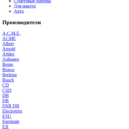
Стартовые наборы
Для макета
Авто
Производители
A.C.M.E.
ACME
Albert
Arnold
Artitec
Auhagen
Bemo
Brawa
Brekina
Busch
CD
CSD
DB
DR
DSB DB
Electrotren
ESU
Eurotrain
EX