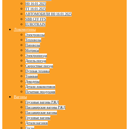
H0 16.01.2025
TT 16.01.2025
АВТОМОБИЛИ H0 16.01.2025
SBB CFF FFS
EUROTRAIN
Локомотивы
Электровозы
Тепловозы
Паровозы
Мотрисы
Электропоезда
Дизель-поезда
Скоростные поезда
Путевая техника
Трамваи
Декодеры
Детали локомотивов
Печатная продукция
Вагоны
Грузовые вагоны РЖД
Пассажирские вагоны РЖД
Пассажирские вагоны
Грузовые вагоны
Детали вагонов
Грузы