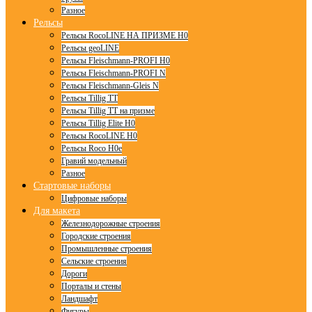
Разное
Рельсы
Рельсы RocoLINE НА ПРИЗМЕ H0
Рельсы geoLINE
Рельсы Fleischmann-PROFI H0
Рельсы Fleischmann-PROFI N
Рельсы Fleischmann-Gleis N
Рельсы Tillig TT
Рельсы Tillig TT на призме
Рельсы Tillig Elite H0
Рельсы RocoLINE H0
Рельсы Roco H0e
Гравий модельный
Разное
Стартовые наборы
Цифровые наборы
Для макета
Железнодорожные строения
Городские строения
Промышленные строения
Сельские строения
Дороги
Порталы и стены
Ландшафт
Фигуры