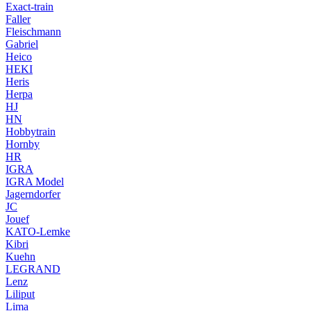
Exact-train
Faller
Fleischmann
Gabriel
Heico
HEKI
Heris
Herpa
HJ
HN
Hobbytrain
Hornby
HR
IGRA
IGRA Model
Jagerndorfer
JC
Jouef
KATO-Lemke
Kibri
Kuehn
LEGRAND
Lenz
Liliput
Lima