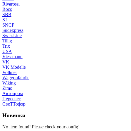
Rivarossi
Roco
SBB
SJ
SNCF
Sudexpress
SwissLine
Tillig
Trix
USA
Viessmann
VK
VK Modelle
Vollmer
Waggonfabrik
Wiking
Zimo
Автопром
Пересвет
СвеТТофор
Новинки
No item found! Please check your config!