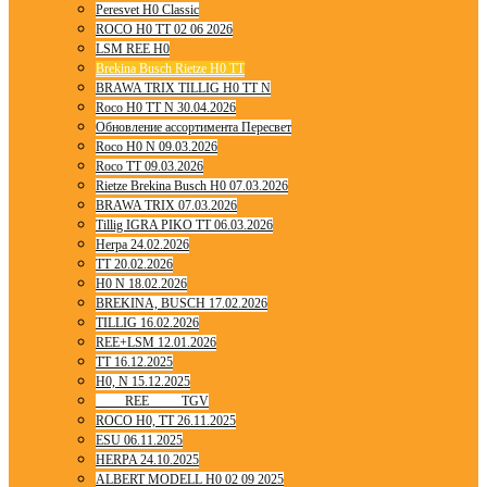
Peresvet H0 Classic
ROCO H0 TT 02 06 2026
LSM REE H0
Brekina Busch Rietze H0 TT
BRAWA TRIX TILLIG H0 TT N
Roco H0 TT N 30.04.2026
Обновление ассортимента Пересвет
Roco H0 N 09.03.2026
Roco TT 09.03.2026
Rietze Brekina Busch H0 07.03.2026
BRAWA TRIX 07.03.2026
Tillig IGRA PIKO TT 06.03.2026
Herpa 24.02.2026
TT 20.02.2026
H0 N 18.02.2026
BREKINA, BUSCH 17.02.2026
TILLIG 16.02.2026
REE+LSM 12.01.2026
TT 16.12.2025
H0, N 15.12.2025
____ REE ____ TGV
ROCO H0, TT 26.11.2025
ESU 06.11.2025
HERPA 24.10.2025
ALBERT MODELL H0 02 09 2025