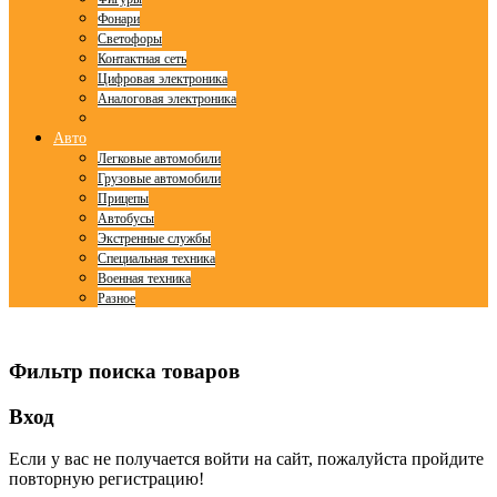
Фонари
Светофоры
Контактная сеть
Цифровая электроника
Аналоговая электроника
Авто
Легковые автомобили
Грузовые автомобили
Прицепы
Автобусы
Экстренные службы
Специальная техника
Военная техника
Разное
© Free
Joomla! 3 Modules
- by
VinaGecko.com
Фильтр поиска товаров
Вход
Если у вас не получается войти на сайт, пожалуйста пройдите
повторную регистрацию!