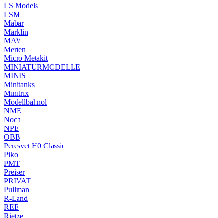
LS Models
LSM
Mabar
Marklin
MAV
Merten
Micro Metakit
MINIATURMODELLE
MINIS
Minitanks
Minitrix
Modellbahnol
NME
Noch
NPE
OBB
Peresvet H0 Classic
Piko
PMT
Preiser
PRIVAT
Pullman
R-Land
REE
Rietze