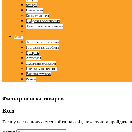
Фонари
Светофоры
Контактная сеть
Цифровая электроника
Аналоговая электроника
Авто
Легковые автомобили
Грузовые автомобили
Прицепы
Автобусы
Экстренные службы
Специальная техника
Военная техника
Разное
© Free
Joomla! 3 Modules
- by
VinaGecko.com
Фильтр поиска товаров
Вход
Если у вас не получается войти на сайт, пожалуйста пройдите