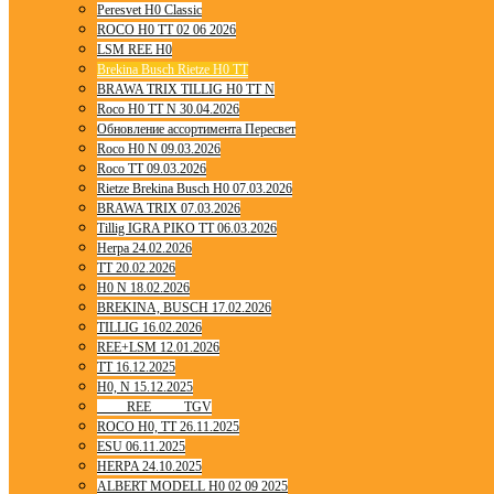
Peresvet H0 Classic
ROCO H0 TT 02 06 2026
LSM REE H0
Brekina Busch Rietze H0 TT
BRAWA TRIX TILLIG H0 TT N
Roco H0 TT N 30.04.2026
Обновление ассортимента Пересвет
Roco H0 N 09.03.2026
Roco TT 09.03.2026
Rietze Brekina Busch H0 07.03.2026
BRAWA TRIX 07.03.2026
Tillig IGRA PIKO TT 06.03.2026
Herpa 24.02.2026
TT 20.02.2026
H0 N 18.02.2026
BREKINA, BUSCH 17.02.2026
TILLIG 16.02.2026
REE+LSM 12.01.2026
TT 16.12.2025
H0, N 15.12.2025
____ REE ____ TGV
ROCO H0, TT 26.11.2025
ESU 06.11.2025
HERPA 24.10.2025
ALBERT MODELL H0 02 09 2025