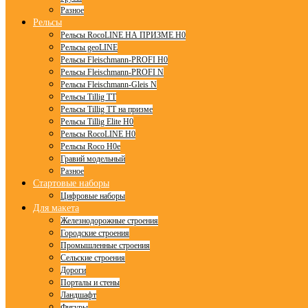
Разное
Рельсы
Рельсы RocoLINE НА ПРИЗМЕ H0
Рельсы geoLINE
Рельсы Fleischmann-PROFI H0
Рельсы Fleischmann-PROFI N
Рельсы Fleischmann-Gleis N
Рельсы Tillig TT
Рельсы Tillig TT на призме
Рельсы Tillig Elite H0
Рельсы RocoLINE H0
Рельсы Roco H0e
Гравий модельный
Разное
Стартовые наборы
Цифровые наборы
Для макета
Железнодорожные строения
Городские строения
Промышленные строения
Сельские строения
Дороги
Порталы и стены
Ландшафт
Фигуры