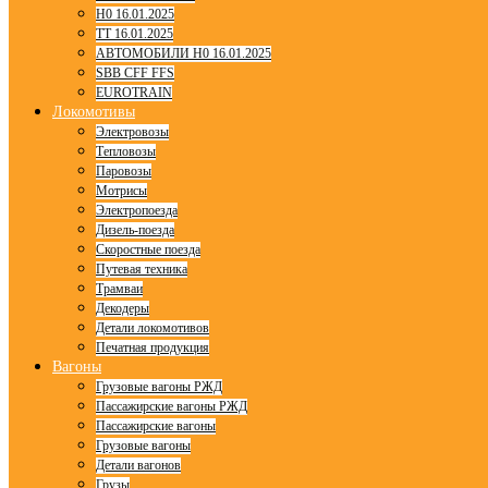
H0 16.01.2025
TT 16.01.2025
АВТОМОБИЛИ H0 16.01.2025
SBB CFF FFS
EUROTRAIN
Локомотивы
Электровозы
Тепловозы
Паровозы
Мотрисы
Электропоезда
Дизель-поезда
Скоростные поезда
Путевая техника
Трамваи
Декодеры
Детали локомотивов
Печатная продукция
Вагоны
Грузовые вагоны РЖД
Пассажирские вагоны РЖД
Пассажирские вагоны
Грузовые вагоны
Детали вагонов
Грузы