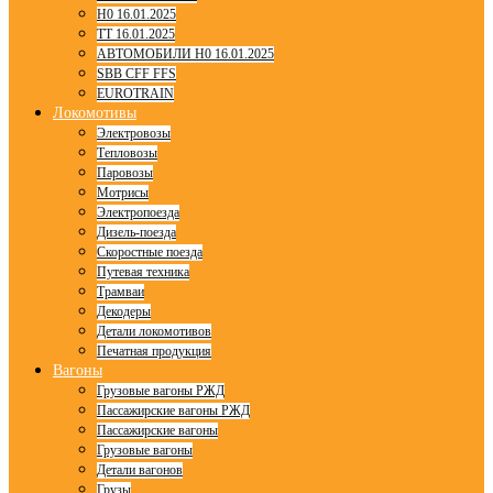
H0 16.01.2025
TT 16.01.2025
АВТОМОБИЛИ H0 16.01.2025
SBB CFF FFS
EUROTRAIN
Локомотивы
Электровозы
Тепловозы
Паровозы
Мотрисы
Электропоезда
Дизель-поезда
Скоростные поезда
Путевая техника
Трамваи
Декодеры
Детали локомотивов
Печатная продукция
Вагоны
Грузовые вагоны РЖД
Пассажирские вагоны РЖД
Пассажирские вагоны
Грузовые вагоны
Детали вагонов
Грузы