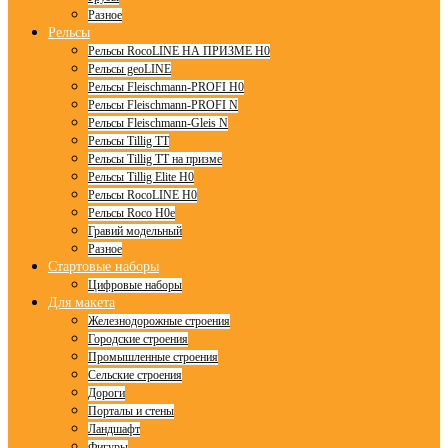
Разное
Рельсы
Рельсы RocoLINE НА ПРИЗМЕ H0
Рельсы geoLINE
Рельсы Fleischmann-PROFI H0
Рельсы Fleischmann-PROFI N
Рельсы Fleischmann-Gleis N
Рельсы Tillig TT
Рельсы Tillig TT на призме
Рельсы Tillig Elite H0
Рельсы RocoLINE H0
Рельсы Roco H0e
Гравий модельный
Разное
Стартовые наборы
Цифровые наборы
Для макета
Железнодорожные строения
Городские строения
Промышленные строения
Сельские строения
Дороги
Порталы и стены
Ландшафт
Фигуры