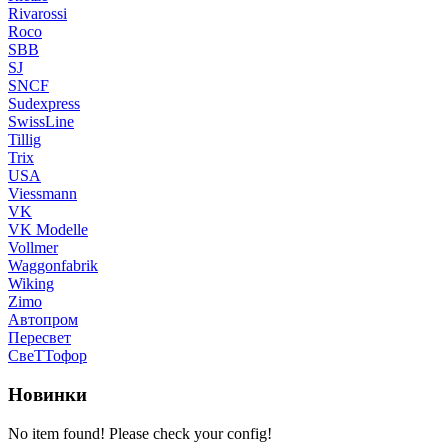
Rivarossi
Roco
SBB
SJ
SNCF
Sudexpress
SwissLine
Tillig
Trix
USA
Viessmann
VK
VK Modelle
Vollmer
Waggonfabrik
Wiking
Zimo
Автопром
Пересвет
СвеТТофор
Новинки
No item found! Please check your config!