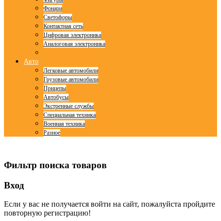
Фонари
Светофоры
Контактная сеть
Цифровая электроника
Аналоговая электроника
Авто
Легковые автомобили
Грузовые автомобили
Прицепы
Автобусы
Экстренные службы
Специальная техника
Военная техника
Разное
© Free
Joomla! 3 Modules
- by
VinaGecko.com
Фильтр поиска товаров
Вход
Если у вас не получается войти на сайт, пожалуйста пройдите
повторную регистрацию!