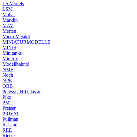
LS Models
LSM
Mabar
Marklin
MAV
Merten
Micro Metakit
MINIATURMODELLE
MINIS
Minitanks
Minitrix
Modellbahnol
NME
Noch
NPE
OBB
Peresvet H0 Classic
Piko
PMT
Preiser
PRIVAT
Pullman
R-Land
REE
Rietze