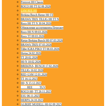
Peresvet H0 Classic
ROCO H0 TT 02 06 2026
LSM REE H0
Brekina Busch Rietze H0 TT
BRAWA TRIX TILLIG H0 TT N
Roco H0 TT N 30.04.2026
Обновление ассортимента Пересвет
Roco H0 N 09.03.2026
Roco TT 09.03.2026
Rietze Brekina Busch H0 07.03.2026
BRAWA TRIX 07.03.2026
Tillig IGRA PIKO TT 06.03.2026
Herpa 24.02.2026
TT 20.02.2026
H0 N 18.02.2026
BREKINA, BUSCH 17.02.2026
TILLIG 16.02.2026
REE+LSM 12.01.2026
TT 16.12.2025
H0, N 15.12.2025
____ REE ____ TGV
ROCO H0, TT 26.11.2025
ESU 06.11.2025
HERPA 24.10.2025
ALBERT MODELL H0 02 09 2025