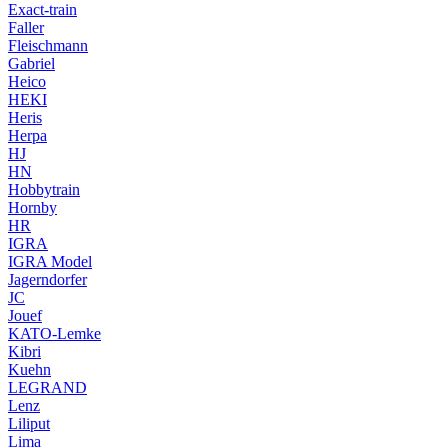
Exact-train
Faller
Fleischmann
Gabriel
Heico
HEKI
Heris
Herpa
HJ
HN
Hobbytrain
Hornby
HR
IGRA
IGRA Model
Jagerndorfer
JC
Jouef
KATO-Lemke
Kibri
Kuehn
LEGRAND
Lenz
Liliput
Lima