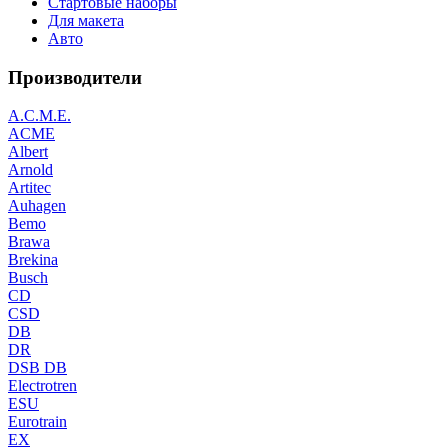
Стартовые наборы
Для макета
Авто
Производители
A.C.M.E.
ACME
Albert
Arnold
Artitec
Auhagen
Bemo
Brawa
Brekina
Busch
CD
CSD
DB
DR
DSB DB
Electrotren
ESU
Eurotrain
EX