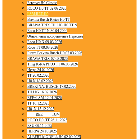
Peresvet H0 Classic
ROCO H0 TT 02 06 2026
LSM REE H0
Brekina Busch Rietze H0 TT
BRAWA TRIX TILLIG H0 TT N
Roco H0 TT N 30.04.2026
Обновление ассортимента Пересвет
Roco H0 N 09.03.2026
Roco TT 09.03.2026
Rietze Brekina Busch H0 07.03.2026
BRAWA TRIX 07.03.2026
Tillig IGRA PIKO TT 06.03.2026
Herpa 24.02.2026
TT 20.02.2026
H0 N 18.02.2026
BREKINA, BUSCH 17.02.2026
TILLIG 16.02.2026
REE+LSM 12.01.2026
TT 16.12.2025
H0, N 15.12.2025
____ REE ____ TGV
ROCO H0, TT 26.11.2025
ESU 06.11.2025
HERPA 24.10.2025
ALBERT MODELL H0 02 09 2025