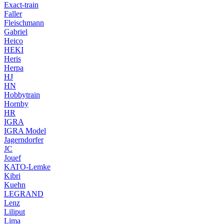
Exact-train
Faller
Fleischmann
Gabriel
Heico
HEKI
Heris
Herpa
HJ
HN
Hobbytrain
Hornby
HR
IGRA
IGRA Model
Jagerndorfer
JC
Jouef
KATO-Lemke
Kibri
Kuehn
LEGRAND
Lenz
Liliput
Lima