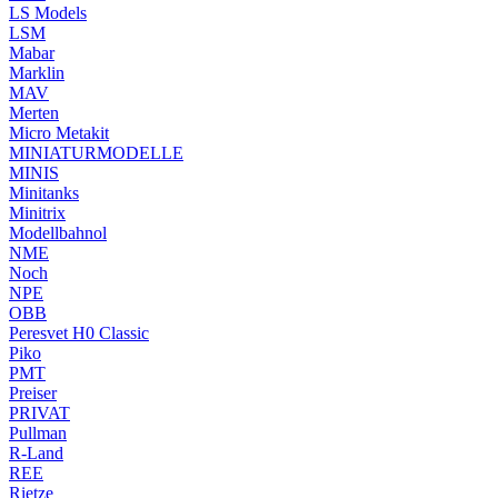
LS Models
LSM
Mabar
Marklin
MAV
Merten
Micro Metakit
MINIATURMODELLE
MINIS
Minitanks
Minitrix
Modellbahnol
NME
Noch
NPE
OBB
Peresvet H0 Classic
Piko
PMT
Preiser
PRIVAT
Pullman
R-Land
REE
Rietze