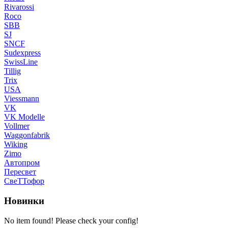
Rivarossi
Roco
SBB
SJ
SNCF
Sudexpress
SwissLine
Tillig
Trix
USA
Viessmann
VK
VK Modelle
Vollmer
Waggonfabrik
Wiking
Zimo
Автопром
Пересвет
СвеТТофор
Новинки
No item found! Please check your config!