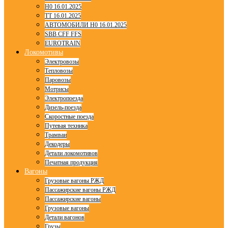
H0 16.01.2025
TT 16.01.2025
АВТОМОБИЛИ H0 16.01.2025
SBB CFF FFS
EUROTRAIN
Локомотивы
Электровозы
Тепловозы
Паровозы
Мотрисы
Электропоезда
Дизель-поезда
Скоростные поезда
Путевая техника
Трамваи
Декодеры
Детали локомотивов
Печатная продукция
Вагоны
Грузовые вагоны РЖД
Пассажирские вагоны РЖД
Пассажирские вагоны
Грузовые вагоны
Детали вагонов
Грузы