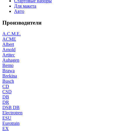
Стартовые наборы
Для макета
Авто
Производители
A.C.M.E.
ACME
Albert
Arnold
Artitec
Auhagen
Bemo
Brawa
Brekina
Busch
CD
CSD
DB
DR
DSB DB
Electrotren
ESU
Eurotrain
EX