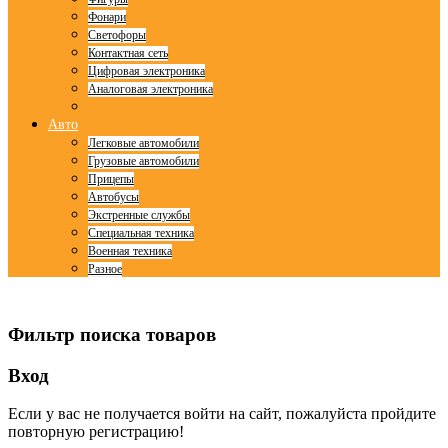
Фонари
Светофоры
Контактная сеть
Цифровая электроника
Аналоговая электроника
Авто
Легковые автомобили
Грузовые автомобили
Прицепы
Автобусы
Экстренные службы
Специальная техника
Военная техника
Разное
© Free
Joomla! 3 Modules
- by
VinaGecko.com
Фильтр поиска товаров
Вход
Если у вас не получается войти на сайт, пожалуйста пройдите
повторную регистрацию!