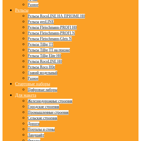
Разное
Рельсы
Рельсы RocoLINE НА ПРИЗМЕ H0
Рельсы geoLINE
Рельсы Fleischmann-PROFI H0
Рельсы Fleischmann-PROFI N
Рельсы Fleischmann-Gleis N
Рельсы Tillig TT
Рельсы Tillig TT на призме
Рельсы Tillig Elite H0
Рельсы RocoLINE H0
Рельсы Roco H0e
Гравий модельный
Разное
Стартовые наборы
Цифровые наборы
Для макета
Железнодорожные строения
Городские строения
Промышленные строения
Сельские строения
Дороги
Порталы и стены
Ландшафт
Фигуры