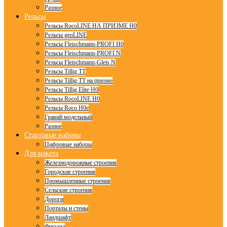
Разное
Рельсы
Рельсы RocoLINE НА ПРИЗМЕ H0
Рельсы geoLINE
Рельсы Fleischmann-PROFI H0
Рельсы Fleischmann-PROFI N
Рельсы Fleischmann-Gleis N
Рельсы Tillig TT
Рельсы Tillig TT на призме
Рельсы Tillig Elite H0
Рельсы RocoLINE H0
Рельсы Roco H0e
Гравий модельный
Разное
Стартовые наборы
Цифровые наборы
Для макета
Железнодорожные строения
Городские строения
Промышленные строения
Сельские строения
Дороги
Порталы и стены
Ландшафт
Фигуры