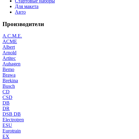
Стартовые наборы
Для макета
Авто
Производители
A.C.M.E.
ACME
Albert
Arnold
Artitec
Auhagen
Bemo
Brawa
Brekina
Busch
CD
CSD
DB
DR
DSB DB
Electrotren
ESU
Eurotrain
EX