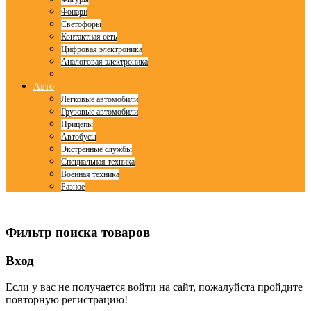
Фонари
Светофоры
Контактная сеть
Цифровая электроника
Аналоговая электроника
Авто
Легковые автомобили
Грузовые автомобили
Прицепы
Автобусы
Экстренные службы
Специальная техника
Военная техника
Разное
© Free
Joomla! 3 Modules
- by
VinaGecko.com
Фильтр поиска товаров
Вход
Если у вас не получается войти на сайт, пожалуйста пройдите
повторную регистрацию!