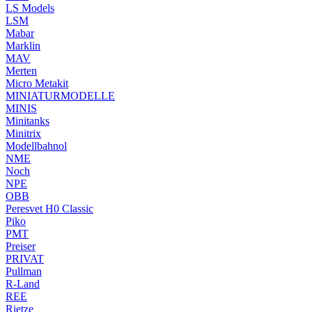
LS Models
LSM
Mabar
Marklin
MAV
Merten
Micro Metakit
MINIATURMODELLE
MINIS
Minitanks
Minitrix
Modellbahnol
NME
Noch
NPE
OBB
Peresvet H0 Classic
Piko
PMT
Preiser
PRIVAT
Pullman
R-Land
REE
Rietze