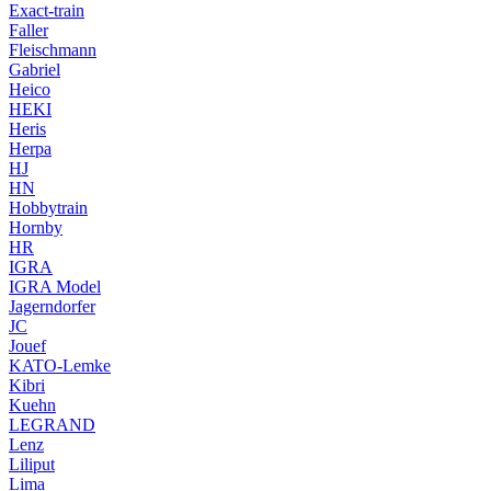
Exact-train
Faller
Fleischmann
Gabriel
Heico
HEKI
Heris
Herpa
HJ
HN
Hobbytrain
Hornby
HR
IGRA
IGRA Model
Jagerndorfer
JC
Jouef
KATO-Lemke
Kibri
Kuehn
LEGRAND
Lenz
Liliput
Lima