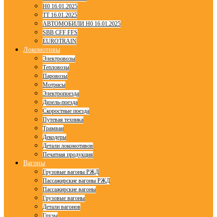
H0 16.01.2025
TT 16.01.2025
АВТОМОБИЛИ H0 16.01.2025
SBB CFF FFS
EUROTRAIN
Локомотивы
Электровозы
Тепловозы
Паровозы
Мотрисы
Электропоезда
Дизель-поезда
Скоростные поезда
Путевая техника
Трамваи
Декодеры
Детали локомотивов
Печатная продукция
Вагоны
Грузовые вагоны РЖД
Пассажирские вагоны РЖД
Пассажирские вагоны
Грузовые вагоны
Детали вагонов
Грузы