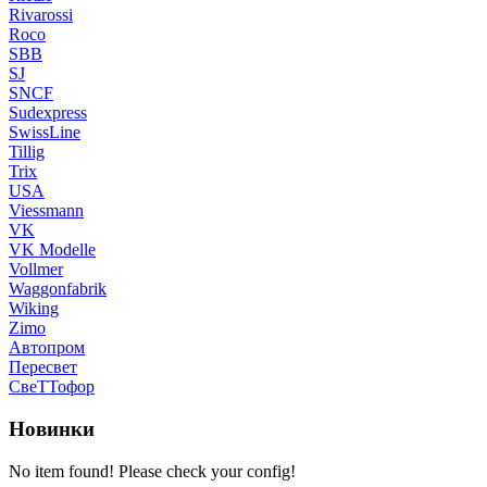
Rivarossi
Roco
SBB
SJ
SNCF
Sudexpress
SwissLine
Tillig
Trix
USA
Viessmann
VK
VK Modelle
Vollmer
Waggonfabrik
Wiking
Zimo
Автопром
Пересвет
СвеТТофор
Новинки
No item found! Please check your config!