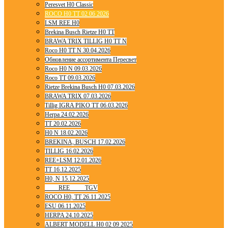
Peresvet H0 Classic
ROCO H0 TT 02 06 2026
LSM REE H0
Brekina Busch Rietze H0 TT
BRAWA TRIX TILLIG H0 TT N
Roco H0 TT N 30.04.2026
Обновление ассортимента Пересвет
Roco H0 N 09.03.2026
Roco TT 09.03.2026
Rietze Brekina Busch H0 07.03.2026
BRAWA TRIX 07.03.2026
Tillig IGRA PIKO TT 06.03.2026
Herpa 24.02.2026
TT 20.02.2026
H0 N 18.02.2026
BREKINA, BUSCH 17.02.2026
TILLIG 16.02.2026
REE+LSM 12.01.2026
TT 16.12.2025
H0, N 15.12.2025
____ REE ____ TGV
ROCO H0, TT 26.11.2025
ESU 06.11.2025
HERPA 24.10.2025
ALBERT MODELL H0 02 09 2025