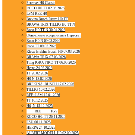
Peresvet H0 Classic
ROCO H0 TT 02 06 2026
LSM REE H0
Brekina Busch Rietze H0 TT
BRAWA TRIX TILLIG H0 TT N
Roco H0 TT N 30.04.2026
Обновление ассортимента Пересвет
Roco H0 N 09.03.2026
Roco TT 09.03.2026
Rietze Brekina Busch H0 07.03.2026
BRAWA TRIX 07.03.2026
Tillig IGRA PIKO TT 06.03.2026
Herpa 24.02.2026
TT 20.02.2026
H0 N 18.02.2026
BREKINA, BUSCH 17.02.2026
TILLIG 16.02.2026
REE+LSM 12.01.2026
TT 16.12.2025
H0, N 15.12.2025
____ REE ____ TGV
ROCO H0, TT 26.11.2025
ESU 06.11.2025
HERPA 24.10.2025
ALBERT MODELL H0 02 09 2025