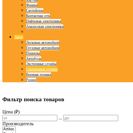
Фонари
Светофоры
Контактная сеть
Цифровая электроника
Аналоговая электроника
Авто
Легковые автомобили
Грузовые автомобили
Прицепы
Автобусы
Экстренные службы
Специальная техника
Военная техника
Разное
© Free
Joomla! 3 Modules
- by
VinaGecko.com
Фильтр поиска товаров
Цена (₽)
...
Производитель