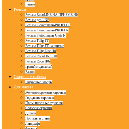
Разное
Рельсы
Рельсы RocoLINE НА ПРИЗМЕ H0
Рельсы geoLINE
Рельсы Fleischmann-PROFI H0
Рельсы Fleischmann-PROFI N
Рельсы Fleischmann-Gleis N
Рельсы Tillig TT
Рельсы Tillig TT на призме
Рельсы Tillig Elite H0
Рельсы RocoLINE H0
Рельсы Roco H0e
Гравий модельный
Разное
Стартовые наборы
Цифровые наборы
Для макета
Железнодорожные строения
Городские строения
Промышленные строения
Сельские строения
Дороги
Порталы и стены
Ландшафт
Фигуры