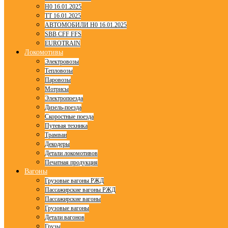
H0 16.01.2025
TT 16.01.2025
АВТОМОБИЛИ H0 16.01.2025
SBB CFF FFS
EUROTRAIN
Локомотивы
Электровозы
Тепловозы
Паровозы
Мотрисы
Электропоезда
Дизель-поезда
Скоростные поезда
Путевая техника
Трамваи
Декодеры
Детали локомотивов
Печатная продукция
Вагоны
Грузовые вагоны РЖД
Пассажирские вагоны РЖД
Пассажирские вагоны
Грузовые вагоны
Детали вагонов
Грузы