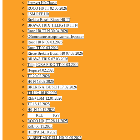
Peresvet H0 Classic
ROCO H0 TT 02 06 2026
LSM REE H0
Brekina Busch Rietze H0 TT
BRAWA TRIX TILLIG H0 TT N
Roco H0 TT N 30.04.2026
Обновление ассортимента Пересвет
Roco H0 N 09.03.2026
Roco TT 09.03.2026
Rietze Brekina Busch H0 07.03.2026
BRAWA TRIX 07.03.2026
Tillig IGRA PIKO TT 06.03.2026
Herpa 24.02.2026
TT 20.02.2026
H0 N 18.02.2026
BREKINA, BUSCH 17.02.2026
TILLIG 16.02.2026
REE+LSM 12.01.2026
TT 16.12.2025
H0, N 15.12.2025
____ REE ____ TGV
ROCO H0, TT 26.11.2025
ESU 06.11.2025
HERPA 24.10.2025
ALBERT MODELL H0 02 09 2025