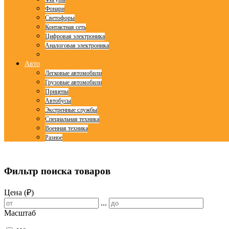
Фонари
Светофоры
Контактная сеть
Цифровая электроника
Аналоговая электроника
Авто
Легковые автомобили
Грузовые автомобили
Прицепы
Автобусы
Экстренные службы
Специальная техника
Военная техника
Разное
© Free
Joomla! 3 Modules
- by
VinaGecko.com
Фильтр поиска товаров
Цена (₽)
...
Масштаб