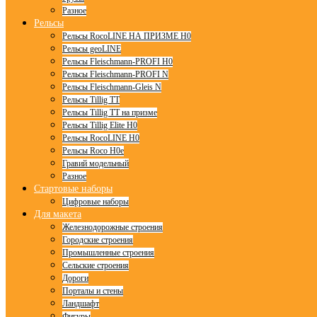
Разное
Рельсы
Рельсы RocoLINE НА ПРИЗМЕ H0
Рельсы geoLINE
Рельсы Fleischmann-PROFI H0
Рельсы Fleischmann-PROFI N
Рельсы Fleischmann-Gleis N
Рельсы Tillig TT
Рельсы Tillig TT на призме
Рельсы Tillig Elite H0
Рельсы RocoLINE H0
Рельсы Roco H0e
Гравий модельный
Разное
Стартовые наборы
Цифровые наборы
Для макета
Железнодорожные строения
Городские строения
Промышленные строения
Сельские строения
Дороги
Порталы и стены
Ландшафт
Фигуры