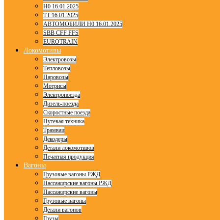
H0 16.01.2025
TT 16.01.2025
АВТОМОБИЛИ H0 16.01.2025
SBB CFF FFS
EUROTRAIN
Локомотивы
Электровозы
Тепловозы
Паровозы
Мотрисы
Электропоезда
Дизель-поезда
Скоростные поезда
Путевая техника
Трамваи
Декодеры
Детали локомотивов
Печатная продукция
Вагоны
Грузовые вагоны РЖД
Пассажирские вагоны РЖД
Пассажирские вагоны
Грузовые вагоны
Детали вагонов
Грузы