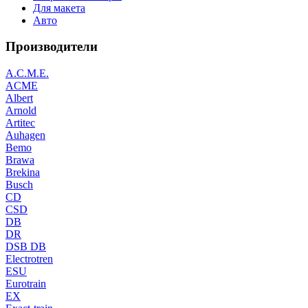
Для макета
Авто
Производители
A.C.M.E.
ACME
Albert
Arnold
Artitec
Auhagen
Bemo
Brawa
Brekina
Busch
CD
CSD
DB
DR
DSB DB
Electrotren
ESU
Eurotrain
EX