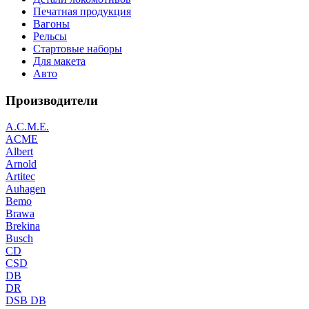
Печатная продукция
Вагоны
Рельсы
Стартовые наборы
Для макета
Авто
Производители
A.C.M.E.
ACME
Albert
Arnold
Artitec
Auhagen
Bemo
Brawa
Brekina
Busch
CD
CSD
DB
DR
DSB DB