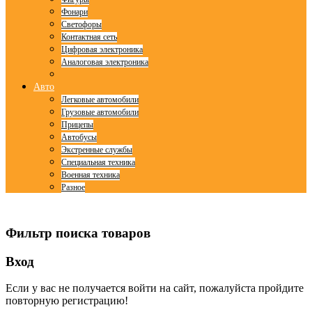
Фонари
Светофоры
Контактная сеть
Цифровая электроника
Аналоговая электроника
Авто
Легковые автомобили
Грузовые автомобили
Прицепы
Автобусы
Экстренные службы
Специальная техника
Военная техника
Разное
© Free
Joomla! 3 Modules
- by
VinaGecko.com
Фильтр поиска товаров
Вход
Если у вас не получается войти на сайт, пожалуйста пройдите
повторную регистрацию!