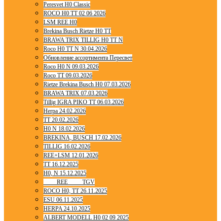
Peresvet H0 Classic
ROCO H0 TT 02 06 2026
LSM REE H0
Brekina Busch Rietze H0 TT
BRAWA TRIX TILLIG H0 TT N
Roco H0 TT N 30.04.2026
Обновление ассортимента Пересвет
Roco H0 N 09.03.2026
Roco TT 09.03.2026
Rietze Brekina Busch H0 07.03.2026
BRAWA TRIX 07.03.2026
Tillig IGRA PIKO TT 06.03.2026
Herpa 24.02.2026
TT 20.02.2026
H0 N 18.02.2026
BREKINA, BUSCH 17.02.2026
TILLIG 16.02.2026
REE+LSM 12.01.2026
TT 16.12.2025
H0, N 15.12.2025
____ REE ____ TGV
ROCO H0, TT 26.11.2025
ESU 06.11.2025
HERPA 24.10.2025
ALBERT MODELL H0 02 09 2025