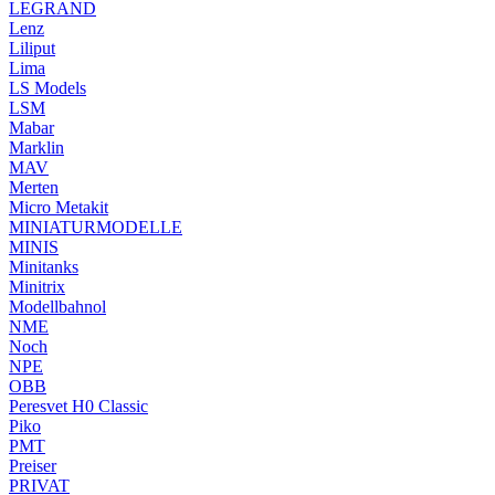
LEGRAND
Lenz
Liliput
Lima
LS Models
LSM
Mabar
Marklin
MAV
Merten
Micro Metakit
MINIATURMODELLE
MINIS
Minitanks
Minitrix
Modellbahnol
NME
Noch
NPE
OBB
Peresvet H0 Classic
Piko
PMT
Preiser
PRIVAT