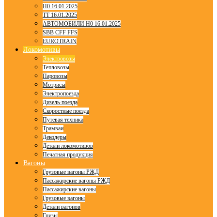
H0 16.01.2025
TT 16.01.2025
АВТОМОБИЛИ H0 16.01.2025
SBB CFF FFS
EUROTRAIN
Локомотивы
Электровозы
Тепловозы
Паровозы
Мотрисы
Электропоезда
Дизель-поезда
Скоростные поезда
Путевая техника
Трамваи
Декодеры
Детали локомотивов
Печатная продукция
Вагоны
Грузовые вагоны РЖД
Пассажирские вагоны РЖД
Пассажирские вагоны
Грузовые вагоны
Детали вагонов
Грузы