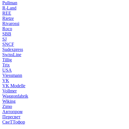
Pullman
R-Land
REE
Rietze
Rivarossi
Roco
SBB
SJ
SNCF
Sudexpress
SwissLine
Tillig
Trix
USA
Viessmann
VK
VK Modelle
Vollmer
Waggonfabrik
Wiking
Zimo
Автопром
Пересвет
СвеТТофор