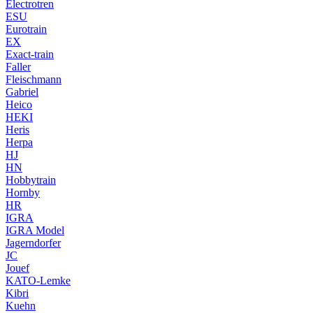
Electrotren
ESU
Eurotrain
EX
Exact-train
Faller
Fleischmann
Gabriel
Heico
HEKI
Heris
Herpa
HJ
HN
Hobbytrain
Hornby
HR
IGRA
IGRA Model
Jagerndorfer
JC
Jouef
KATO-Lemke
Kibri
Kuehn