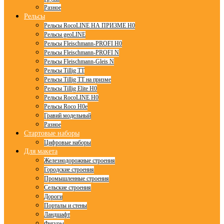
Разное
Рельсы
Рельсы RocoLINE НА ПРИЗМЕ H0
Рельсы geoLINE
Рельсы Fleischmann-PROFI H0
Рельсы Fleischmann-PROFI N
Рельсы Fleischmann-Gleis N
Рельсы Tillig TT
Рельсы Tillig TT на призме
Рельсы Tillig Elite H0
Рельсы RocoLINE H0
Рельсы Roco H0e
Гравий модельный
Разное
Стартовые наборы
Цифровые наборы
Для макета
Железнодорожные строения
Городские строения
Промышленные строения
Сельские строения
Дороги
Порталы и стены
Ландшафт
Фигуры