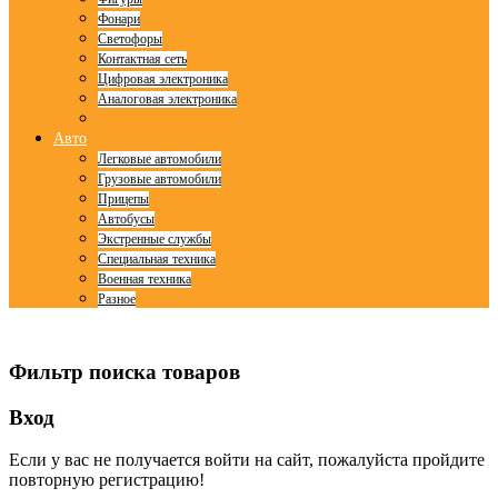
Фонари
Светофоры
Контактная сеть
Цифровая электроника
Аналоговая электроника
Авто
Легковые автомобили
Грузовые автомобили
Прицепы
Автобусы
Экстренные службы
Специальная техника
Военная техника
Разное
© Free
Joomla! 3 Modules
- by
VinaGecko.com
Фильтр поиска товаров
Вход
Если у вас не получается войти на сайт, пожалуйста пройдите
повторную регистрацию!