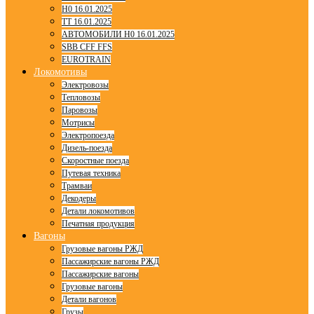
H0 16.01.2025
TT 16.01.2025
АВТОМОБИЛИ H0 16.01.2025
SBB CFF FFS
EUROTRAIN
Локомотивы
Электровозы
Тепловозы
Паровозы
Мотрисы
Электропоезда
Дизель-поезда
Скоростные поезда
Путевая техника
Трамваи
Декодеры
Детали локомотивов
Печатная продукция
Вагоны
Грузовые вагоны РЖД
Пассажирские вагоны РЖД
Пассажирские вагоны
Грузовые вагоны
Детали вагонов
Грузы