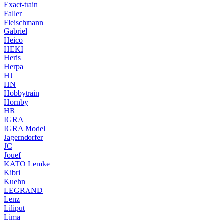
Exact-train
Faller
Fleischmann
Gabriel
Heico
HEKI
Heris
Herpa
HJ
HN
Hobbytrain
Hornby
HR
IGRA
IGRA Model
Jagerndorfer
JC
Jouef
KATO-Lemke
Kibri
Kuehn
LEGRAND
Lenz
Liliput
Lima