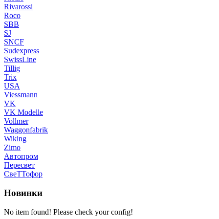
Rivarossi
Roco
SBB
SJ
SNCF
Sudexpress
SwissLine
Tillig
Trix
USA
Viessmann
VK
VK Modelle
Vollmer
Waggonfabrik
Wiking
Zimo
Автопром
Пересвет
СвеТТофор
Новинки
No item found! Please check your config!