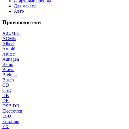
Стартовые наборы
Для макета
Авто
Производители
A.C.M.E.
ACME
Albert
Arnold
Artitec
Auhagen
Bemo
Brawa
Brekina
Busch
CD
CSD
DB
DR
DSB DB
Electrotren
ESU
Eurotrain
EX