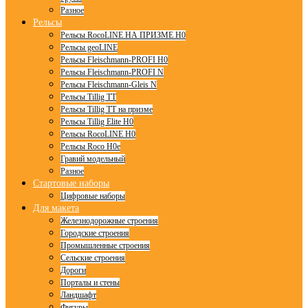
Разное
Рельсы
Рельсы RocoLINE НА ПРИЗМЕ H0
Рельсы geoLINE
Рельсы Fleischmann-PROFI H0
Рельсы Fleischmann-PROFI N
Рельсы Fleischmann-Gleis N
Рельсы Tillig TT
Рельсы Tillig TT на призме
Рельсы Tillig Elite H0
Рельсы RocoLINE H0
Рельсы Roco H0e
Гравий модельный
Разное
Стартовые наборы
Цифровые наборы
Для макета
Железнодорожные строения
Городские строения
Промышленные строения
Сельские строения
Дороги
Порталы и стены
Ландшафт
Фигуры