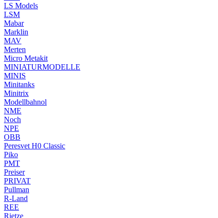
LS Models
LSM
Mabar
Marklin
MAV
Merten
Micro Metakit
MINIATURMODELLE
MINIS
Minitanks
Minitrix
Modellbahnol
NME
Noch
NPE
OBB
Peresvet H0 Classic
Piko
PMT
Preiser
PRIVAT
Pullman
R-Land
REE
Rietze