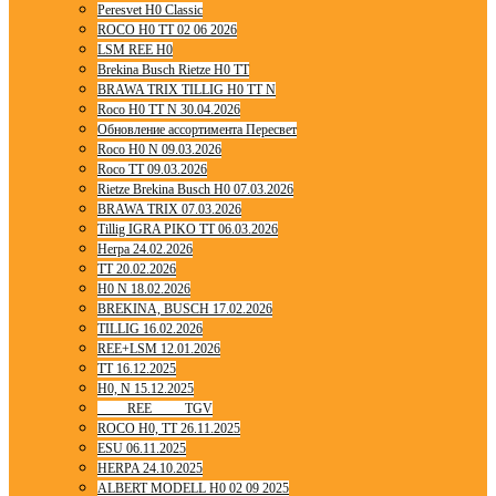
Peresvet H0 Classic
ROCO H0 TT 02 06 2026
LSM REE H0
Brekina Busch Rietze H0 TT
BRAWA TRIX TILLIG H0 TT N
Roco H0 TT N 30.04.2026
Обновление ассортимента Пересвет
Roco H0 N 09.03.2026
Roco TT 09.03.2026
Rietze Brekina Busch H0 07.03.2026
BRAWA TRIX 07.03.2026
Tillig IGRA PIKO TT 06.03.2026
Herpa 24.02.2026
TT 20.02.2026
H0 N 18.02.2026
BREKINA, BUSCH 17.02.2026
TILLIG 16.02.2026
REE+LSM 12.01.2026
TT 16.12.2025
H0, N 15.12.2025
____ REE ____ TGV
ROCO H0, TT 26.11.2025
ESU 06.11.2025
HERPA 24.10.2025
ALBERT MODELL H0 02 09 2025