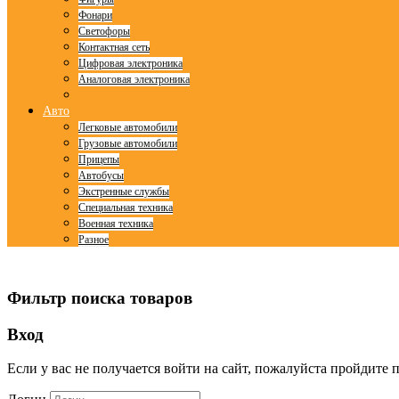
Фонари
Светофоры
Контактная сеть
Цифровая электроника
Аналоговая электроника
Авто
Легковые автомобили
Грузовые автомобили
Прицепы
Автобусы
Экстренные службы
Специальная техника
Военная техника
Разное
© Free
Joomla! 3 Modules
- by
VinaGecko.com
Фильтр поиска товаров
Вход
Если у вас не получается войти на сайт, пожалуйста пройдите