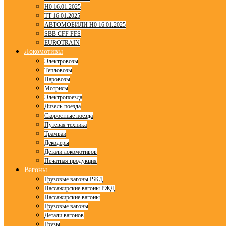
H0 16.01.2025
TT 16.01.2025
АВТОМОБИЛИ H0 16.01.2025
SBB CFF FFS
EUROTRAIN
Локомотивы
Электровозы
Тепловозы
Паровозы
Мотрисы
Электропоезда
Дизель-поезда
Скоростные поезда
Путевая техника
Трамваи
Декодеры
Детали локомотивов
Печатная продукция
Вагоны
Грузовые вагоны РЖД
Пассажирские вагоны РЖД
Пассажирские вагоны
Грузовые вагоны
Детали вагонов
Грузы