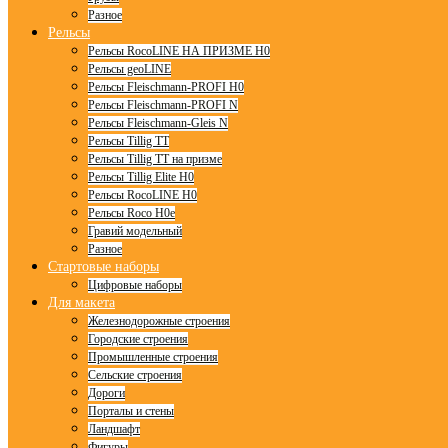
Разное
Рельсы
Рельсы RocoLINE НА ПРИЗМЕ H0
Рельсы geoLINE
Рельсы Fleischmann-PROFI H0
Рельсы Fleischmann-PROFI N
Рельсы Fleischmann-Gleis N
Рельсы Tillig TT
Рельсы Tillig TT на призме
Рельсы Tillig Elite H0
Рельсы RocoLINE H0
Рельсы Roco H0e
Гравий модельный
Разное
Стартовые наборы
Цифровые наборы
Для макета
Железнодорожные строения
Городские строения
Промышленные строения
Сельские строения
Дороги
Порталы и стены
Ландшафт
Фигуры