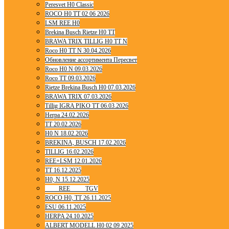
Peresvet H0 Classic
ROCO H0 TT 02 06 2026
LSM REE H0
Brekina Busch Rietze H0 TT
BRAWA TRIX TILLIG H0 TT N
Roco H0 TT N 30.04.2026
Обновление ассортимента Пересвет
Roco H0 N 09.03.2026
Roco TT 09.03.2026
Rietze Brekina Busch H0 07.03.2026
BRAWA TRIX 07.03.2026
Tillig IGRA PIKO TT 06.03.2026
Herpa 24.02.2026
TT 20.02.2026
H0 N 18.02.2026
BREKINA, BUSCH 17.02.2026
TILLIG 16.02.2026
REE+LSM 12.01.2026
TT 16.12.2025
H0, N 15.12.2025
____ REE ____ TGV
ROCO H0, TT 26.11.2025
ESU 06.11.2025
HERPA 24.10.2025
ALBERT MODELL H0 02 09 2025