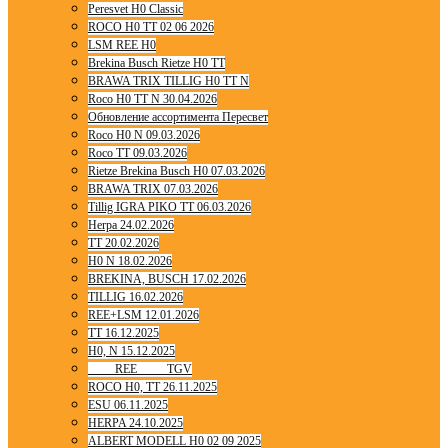
Peresvet H0 Classic
ROCO H0 TT 02 06 2026
LSM REE H0
Brekina Busch Rietze H0 TT
BRAWA TRIX TILLIG H0 TT N
Roco H0 TT N 30.04.2026
Обновление ассортимента Пересвет
Roco H0 N 09.03.2026
Roco TT 09.03.2026
Rietze Brekina Busch H0 07.03.2026
BRAWA TRIX 07.03.2026
Tillig IGRA PIKO TT 06.03.2026
Herpa 24.02.2026
TT 20.02.2026
H0 N 18.02.2026
BREKINA, BUSCH 17.02.2026
TILLIG 16.02.2026
REE+LSM 12.01.2026
TT 16.12.2025
H0, N 15.12.2025
____ REE ____ TGV
ROCO H0, TT 26.11.2025
ESU 06.11.2025
HERPA 24.10.2025
ALBERT MODELL H0 02 09 2025