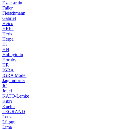
Exact-train
Faller
Fleischmann
Gabriel
Heico
HEKI
Heris
Herpa
HJ
HN
Hobbytrain
Hornby
HR
IGRA
IGRA Model
Jagerndorfer
JC
Jouef
KATO-Lemke
Kibri
Kuehn
LEGRAND
Lenz
Liliput
Lima