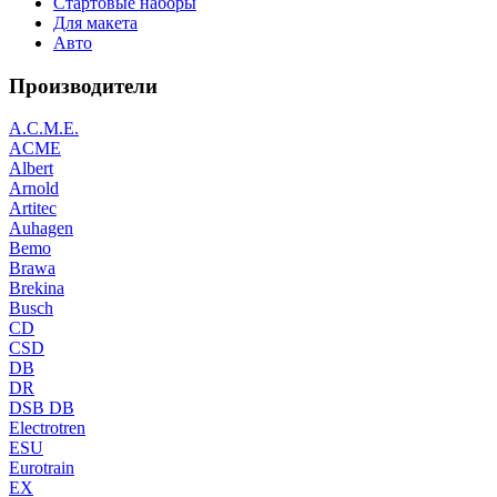
Стартовые наборы
Для макета
Авто
Производители
A.C.M.E.
ACME
Albert
Arnold
Artitec
Auhagen
Bemo
Brawa
Brekina
Busch
CD
CSD
DB
DR
DSB DB
Electrotren
ESU
Eurotrain
EX