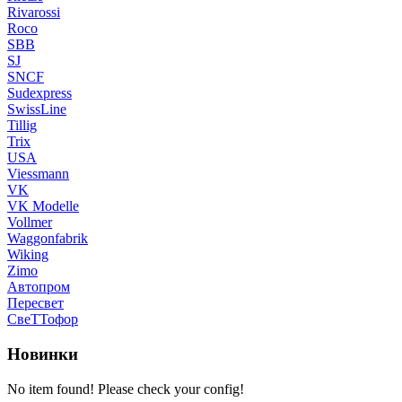
Rivarossi
Roco
SBB
SJ
SNCF
Sudexpress
SwissLine
Tillig
Trix
USA
Viessmann
VK
VK Modelle
Vollmer
Waggonfabrik
Wiking
Zimo
Автопром
Пересвет
СвеТТофор
Новинки
No item found! Please check your config!