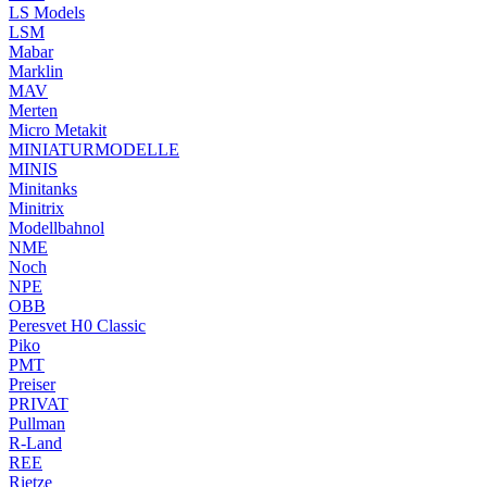
LS Models
LSM
Mabar
Marklin
MAV
Merten
Micro Metakit
MINIATURMODELLE
MINIS
Minitanks
Minitrix
Modellbahnol
NME
Noch
NPE
OBB
Peresvet H0 Classic
Piko
PMT
Preiser
PRIVAT
Pullman
R-Land
REE
Rietze