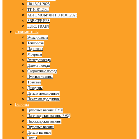
H0 16.01.2025
TT 16.01.2025
АВТОМОБИЛИ H0 16.01.2025
SBB CFF FFS
EUROTRAIN
Локомотивы
Электровозы
Тепловозы
Паровозы
Мотрисы
Электропоезда
Дизель-поезда
Скоростные поезда
Путевая техника
Трамваи
Декодеры
Детали локомотивов
Печатная продукция
Вагоны
Грузовые вагоны РЖД
Пассажирские вагоны РЖД
Пассажирские вагоны
Грузовые вагоны
Детали вагонов
Грузы