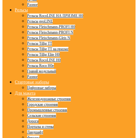
Разное
Рельсы
Рельсы RocoLINE НА ПРИЗМЕ H0
Рельсы geoLINE
Рельсы Fleischmann-PROFI H0
Рельсы Fleischmann-PROFI N
Рельсы Fleischmann-Gleis N
Рельсы Tillig TT
Рельсы Tillig TT на призме
Рельсы Tillig Elite H0
Рельсы RocoLINE H0
Рельсы Roco H0e
Гравий модельный
Разное
Стартовые наборы
Цифровые наборы
Для макета
Железнодорожные строения
Городские строения
Промышленные строения
Сельские строения
Дороги
Порталы и стены
Ландшафт
Фигуры