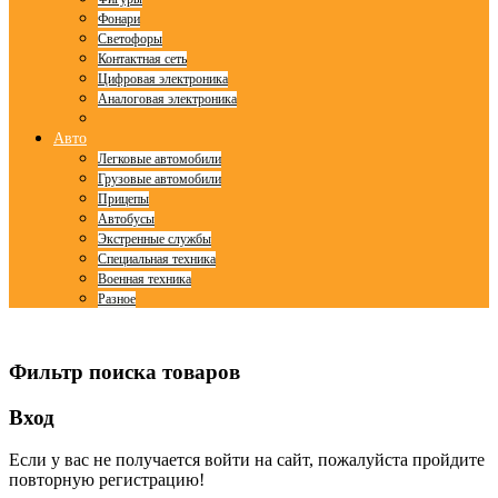
Фонари
Светофоры
Контактная сеть
Цифровая электроника
Аналоговая электроника
Авто
Легковые автомобили
Грузовые автомобили
Прицепы
Автобусы
Экстренные службы
Специальная техника
Военная техника
Разное
© Free
Joomla! 3 Modules
- by
VinaGecko.com
Фильтр поиска товаров
Вход
Если у вас не получается войти на сайт, пожалуйста пройдите
повторную регистрацию!