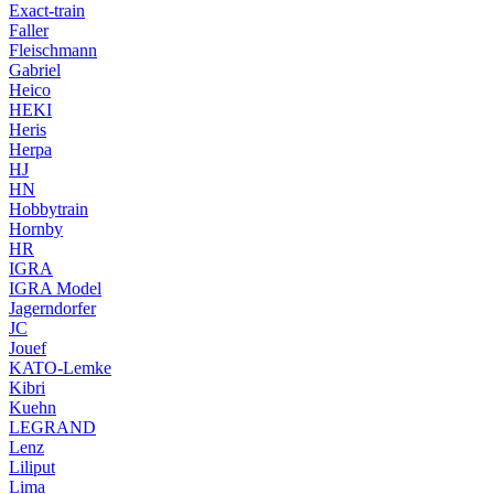
Exact-train
Faller
Fleischmann
Gabriel
Heico
HEKI
Heris
Herpa
HJ
HN
Hobbytrain
Hornby
HR
IGRA
IGRA Model
Jagerndorfer
JC
Jouef
KATO-Lemke
Kibri
Kuehn
LEGRAND
Lenz
Liliput
Lima