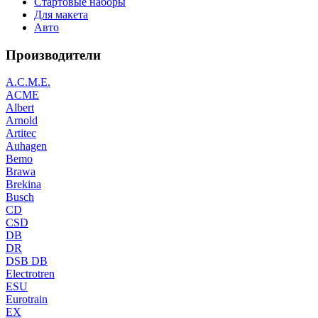
Стартовые наборы
Для макета
Авто
Производители
A.C.M.E.
ACME
Albert
Arnold
Artitec
Auhagen
Bemo
Brawa
Brekina
Busch
CD
CSD
DB
DR
DSB DB
Electrotren
ESU
Eurotrain
EX