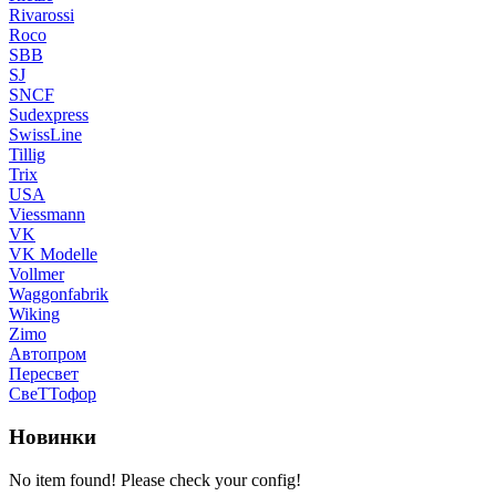
Rivarossi
Roco
SBB
SJ
SNCF
Sudexpress
SwissLine
Tillig
Trix
USA
Viessmann
VK
VK Modelle
Vollmer
Waggonfabrik
Wiking
Zimo
Автопром
Пересвет
СвеТТофор
Новинки
No item found! Please check your config!