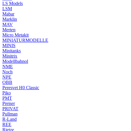
LS Models
LSM
Mabar
Marklin
MAV
Merten
Micro Metakit
MINIATURMODELLE
MINIS
Minitanks
Minitrix
Modellbahnol
NME
Noch
NPE
OBB
Peresvet H0 Classic
Piko
PMT
Preiser
PRIVAT
Pullman
R-Land
REE
Rietze