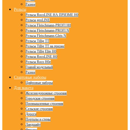
Разное
Рельсы
Рельсы RocoLINE НА ПРИЗМЕ H0
Рельсы geoLINE
Рельсы Fleischmann-PROFI H0
Рельсы Fleischmann-PROFI N
Рельсы Fleischmann-Gleis N
Рельсы Tillig TT
Рельсы Tillig TT на призме
Рельсы Tillig Elite H0
Рельсы RocoLINE H0
Рельсы Roco H0e
Гравий модельный
Разное
Стартовые наборы
Цифровые наборы
Для макета
Железнодорожные строения
Городские строения
Промышленные строения
Сельские строения
Дороги
Порталы и стены
Ландшафт
Фигуры