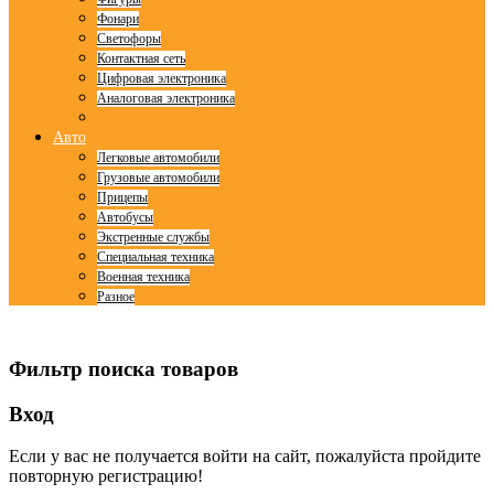
Фонари
Светофоры
Контактная сеть
Цифровая электроника
Аналоговая электроника
Авто
Легковые автомобили
Грузовые автомобили
Прицепы
Автобусы
Экстренные службы
Специальная техника
Военная техника
Разное
© Free
Joomla! 3 Modules
- by
VinaGecko.com
Фильтр поиска товаров
Вход
Если у вас не получается войти на сайт, пожалуйста пройдите
повторную регистрацию!