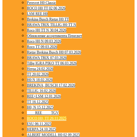
Peresvet H0 Classic
ROCO H0 TT 02 06 2026
LSM REE H0
Brekina Busch Rietze H0 TT
BRAWA TRIX TILLIG H0 TT N
Roco H0 TT N 30.04.2026
Обновление ассортимента Пересвет
Roco H0 N 09.03.2026
Roco TT 09.03.2026
Rietze Brekina Busch H0 07.03.2026
BRAWA TRIX 07.03.2026
Tillig IGRA PIKO TT 06.03.2026
Herpa 24.02.2026
TT 20.02.2026
H0 N 18.02.2026
BREKINA, BUSCH 17.02.2026
TILLIG 16.02.2026
REE+LSM 12.01.2026
TT 16.12.2025
H0, N 15.12.2025
____ REE ____ TGV
ROCO H0, TT 26.11.2025
ESU 06.11.2025
HERPA 24.10.2025
ALBERT MODELL H0 02 09 2025