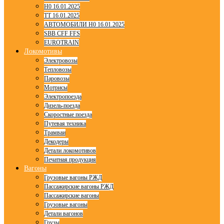
H0 16.01.2025
TT 16.01.2025
АВТОМОБИЛИ H0 16.01.2025
SBB CFF FFS
EUROTRAIN
Локомотивы
Электровозы
Тепловозы
Паровозы
Мотрисы
Электропоезда
Дизель-поезда
Скоростные поезда
Путевая техника
Трамваи
Декодеры
Детали локомотивов
Печатная продукция
Вагоны
Грузовые вагоны РЖД
Пассажирские вагоны РЖД
Пассажирские вагоны
Грузовые вагоны
Детали вагонов
Грузы