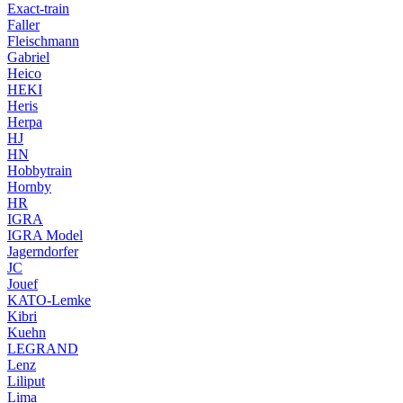
Exact-train
Faller
Fleischmann
Gabriel
Heico
HEKI
Heris
Herpa
HJ
HN
Hobbytrain
Hornby
HR
IGRA
IGRA Model
Jagerndorfer
JC
Jouef
KATO-Lemke
Kibri
Kuehn
LEGRAND
Lenz
Liliput
Lima