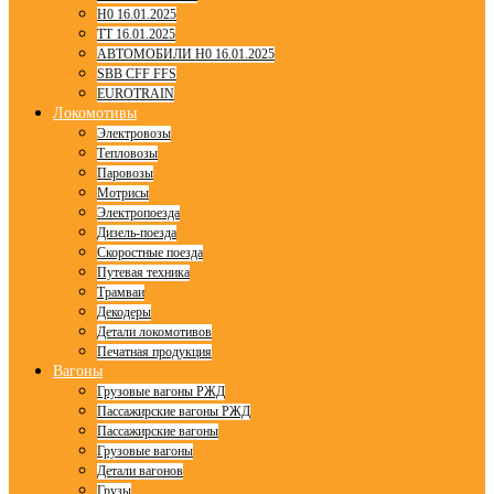
H0 16.01.2025
TT 16.01.2025
АВТОМОБИЛИ H0 16.01.2025
SBB CFF FFS
EUROTRAIN
Локомотивы
Электровозы
Тепловозы
Паровозы
Мотрисы
Электропоезда
Дизель-поезда
Скоростные поезда
Путевая техника
Трамваи
Декодеры
Детали локомотивов
Печатная продукция
Вагоны
Грузовые вагоны РЖД
Пассажирские вагоны РЖД
Пассажирские вагоны
Грузовые вагоны
Детали вагонов
Грузы