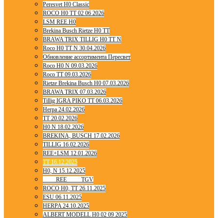
Peresvet H0 Classic
ROCO H0 TT 02 06 2026
LSM REE H0
Brekina Busch Rietze H0 TT
BRAWA TRIX TILLIG H0 TT N
Roco H0 TT N 30.04.2026
Обновление ассортимента Пересвет
Roco H0 N 09.03.2026
Roco TT 09.03.2026
Rietze Brekina Busch H0 07.03.2026
BRAWA TRIX 07.03.2026
Tillig IGRA PIKO TT 06.03.2026
Herpa 24.02.2026
TT 20.02.2026
H0 N 18.02.2026
BREKINA, BUSCH 17.02.2026
TILLIG 16.02.2026
REE+LSM 12.01.2026
TT 16.12.2025
H0, N 15.12.2025
____ REE ____ TGV
ROCO H0, TT 26.11.2025
ESU 06.11.2025
HERPA 24.10.2025
ALBERT MODELL H0 02 09 2025