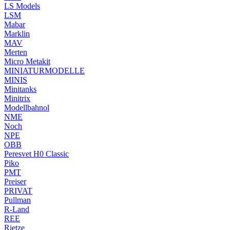
LS Models
LSM
Mabar
Marklin
MAV
Merten
Micro Metakit
MINIATURMODELLE
MINIS
Minitanks
Minitrix
Modellbahnol
NME
Noch
NPE
OBB
Peresvet H0 Classic
Piko
PMT
Preiser
PRIVAT
Pullman
R-Land
REE
Rietze