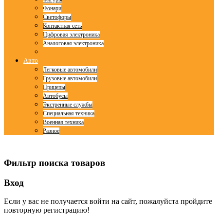
Фонари
Светофоры
Контактная сеть
Цифровая электроника
Аналоговая электроника
Авто
Легковые автомобили
Грузовые автомобили
Прицепы
Автобусы
Экстренные службы
Специальная техника
Военная техника
Разное
© Free
Joomla! 3 Modules
- by
VinaGecko.com
Фильтр поиска товаров
Вход
Если у вас не получается войти на сайт, пожалуйста пройдите
повторную регистрацию!