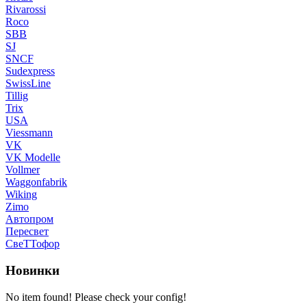
Rivarossi
Roco
SBB
SJ
SNCF
Sudexpress
SwissLine
Tillig
Trix
USA
Viessmann
VK
VK Modelle
Vollmer
Waggonfabrik
Wiking
Zimo
Автопром
Пересвет
СвеТТофор
Новинки
No item found! Please check your config!