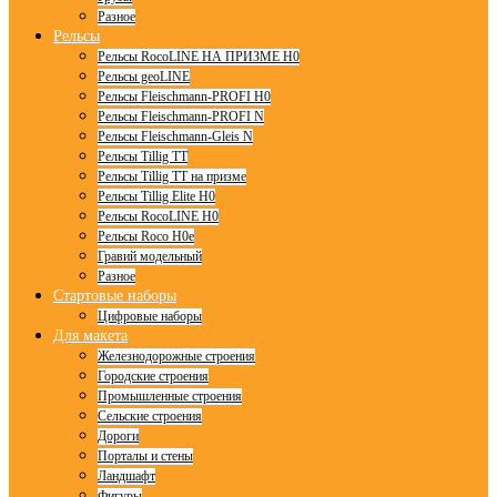
Разное
Рельсы
Рельсы RocoLINE НА ПРИЗМЕ H0
Рельсы geoLINE
Рельсы Fleischmann-PROFI H0
Рельсы Fleischmann-PROFI N
Рельсы Fleischmann-Gleis N
Рельсы Tillig TT
Рельсы Tillig TT на призме
Рельсы Tillig Elite H0
Рельсы RocoLINE H0
Рельсы Roco H0e
Гравий модельный
Разное
Стартовые наборы
Цифровые наборы
Для макета
Железнодорожные строения
Городские строения
Промышленные строения
Сельские строения
Дороги
Порталы и стены
Ландшафт
Фигуры