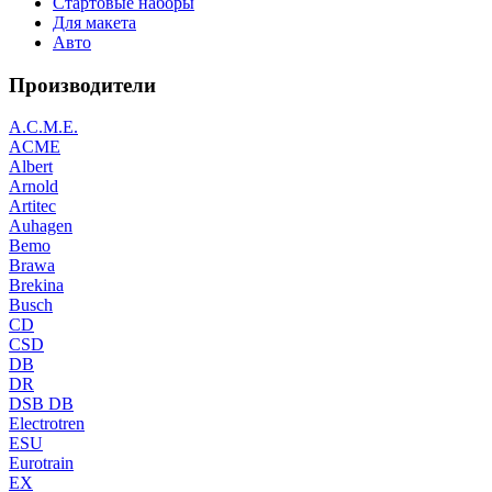
Стартовые наборы
Для макета
Авто
Производители
A.C.M.E.
ACME
Albert
Arnold
Artitec
Auhagen
Bemo
Brawa
Brekina
Busch
CD
CSD
DB
DR
DSB DB
Electrotren
ESU
Eurotrain
EX