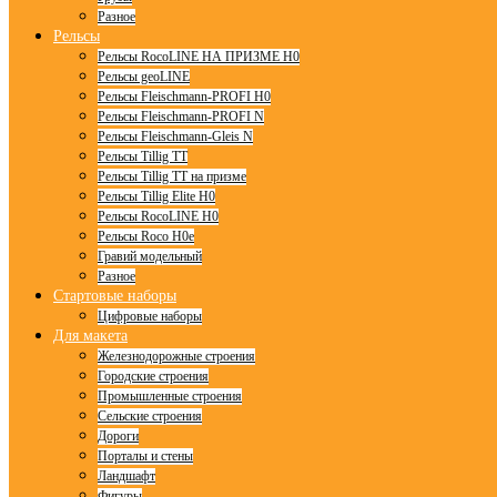
Разное
Рельсы
Рельсы RocoLINE НА ПРИЗМЕ H0
Рельсы geoLINE
Рельсы Fleischmann-PROFI H0
Рельсы Fleischmann-PROFI N
Рельсы Fleischmann-Gleis N
Рельсы Tillig TT
Рельсы Tillig TT на призме
Рельсы Tillig Elite H0
Рельсы RocoLINE H0
Рельсы Roco H0e
Гравий модельный
Разное
Стартовые наборы
Цифровые наборы
Для макета
Железнодорожные строения
Городские строения
Промышленные строения
Сельские строения
Дороги
Порталы и стены
Ландшафт
Фигуры