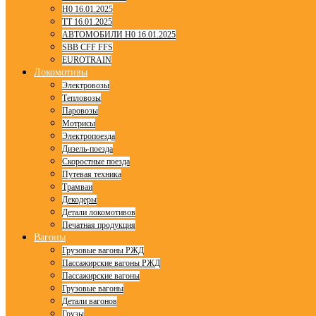
H0 16.01.2025
TT 16.01.2025
АВТОМОБИЛИ H0 16.01.2025
SBB CFF FFS
EUROTRAIN
Локомотивы
Электровозы
Тепловозы
Паровозы
Мотрисы
Электропоезда
Дизель-поезда
Скоростные поезда
Путевая техника
Трамваи
Декодеры
Детали локомотивов
Печатная продукция
Вагоны
Грузовые вагоны РЖД
Пассажирские вагоны РЖД
Пассажирские вагоны
Грузовые вагоны
Детали вагонов
Грузы