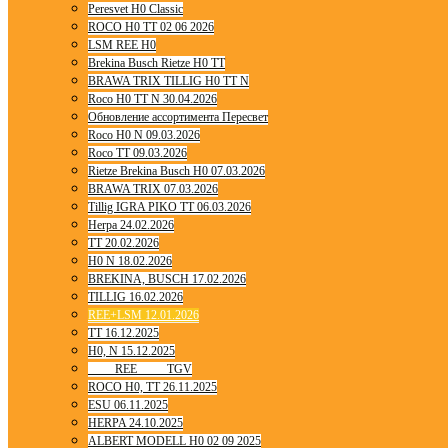
Peresvet H0 Classic
ROCO H0 TT 02 06 2026
LSM REE H0
Brekina Busch Rietze H0 TT
BRAWA TRIX TILLIG H0 TT N
Roco H0 TT N 30.04.2026
Обновление ассортимента Пересвет
Roco H0 N 09.03.2026
Roco TT 09.03.2026
Rietze Brekina Busch H0 07.03.2026
BRAWA TRIX 07.03.2026
Tillig IGRA PIKO TT 06.03.2026
Herpa 24.02.2026
TT 20.02.2026
H0 N 18.02.2026
BREKINA, BUSCH 17.02.2026
TILLIG 16.02.2026
REE+LSM 12.01.2026
TT 16.12.2025
H0, N 15.12.2025
____ REE ____ TGV
ROCO H0, TT 26.11.2025
ESU 06.11.2025
HERPA 24.10.2025
ALBERT MODELL H0 02 09 2025