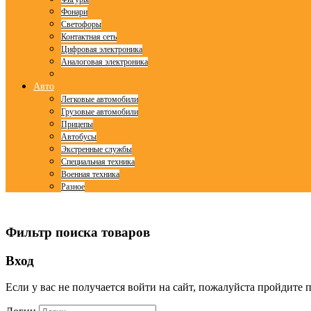
Фонари
Светофоры
Контактная сеть
Цифровая электроника
Аналоговая электроника
Авто
Легковые автомобили
Грузовые автомобили
Прицепы
Автобусы
Экстренные службы
Специальная техника
Военная техника
Разное
© Free
Joomla! 3 Modules
- by
VinaGecko.com
Фильтр поиска товаров
Вход
Если у вас не получается войти на сайт, пожалуйста пройдите