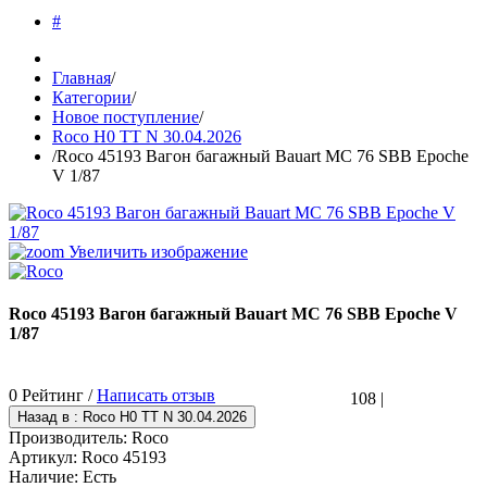
#
Главная
/
Категории
/
Новое поступление
/
Roco H0 TT N 30.04.2026
/
Roco 45193 Вагон багажный Bauart MC 76 SBB Epoche
V 1/87
Увеличить изображение
Roco 45193 Вагон багажный Bauart MC 76 SBB Epoche V
1/87
0 Рейтинг /
Написать отзыв
108
|
Производитель:
Roco
Артикул:
Roco 45193
Наличие:
Есть