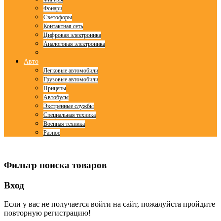
Фонари
Светофоры
Контактная сеть
Цифровая электроника
Аналоговая электроника
Авто
Легковые автомобили
Грузовые автомобили
Прицепы
Автобусы
Экстренные службы
Специальная техника
Военная техника
Разное
© Free
Joomla! 3 Modules
- by
VinaGecko.com
Фильтр поиска товаров
Вход
Если у вас не получается войти на сайт, пожалуйста пройдите
повторную регистрацию!