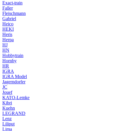
Exact-train
Faller
Fleischmann
Gabriel
Heico
HEKI
Heris
Herpa
HJ
HN
Hobbytrain
Hornby
HR
IGRA
IGRA Model
Jagerndorfer
JC
Jouef
KATO-Lemke
Kibri
Kuehn
LEGRAND
Lenz
Liliput
Lima