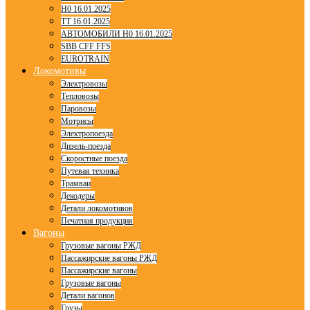
H0 16.01.2025
TT 16.01.2025
АВТОМОБИЛИ H0 16.01.2025
SBB CFF FFS
EUROTRAIN
Локомотивы
Электровозы
Тепловозы
Паровозы
Мотрисы
Электропоезда
Дизель-поезда
Скоростные поезда
Путевая техника
Трамваи
Декодеры
Детали локомотивов
Печатная продукция
Вагоны
Грузовые вагоны РЖД
Пассажирские вагоны РЖД
Пассажирские вагоны
Грузовые вагоны
Детали вагонов
Грузы