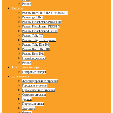
Разное
Рельсы
Рельсы RocoLINE НА ПРИЗМЕ H0
Рельсы geoLINE
Рельсы Fleischmann-PROFI H0
Рельсы Fleischmann-PROFI N
Рельсы Fleischmann-Gleis N
Рельсы Tillig TT
Рельсы Tillig TT на призме
Рельсы Tillig Elite H0
Рельсы RocoLINE H0
Рельсы Roco H0e
Гравий модельный
Разное
Стартовые наборы
Цифровые наборы
Для макета
Железнодорожные строения
Городские строения
Промышленные строения
Сельские строения
Дороги
Порталы и стены
Ландшафт
Фигуры