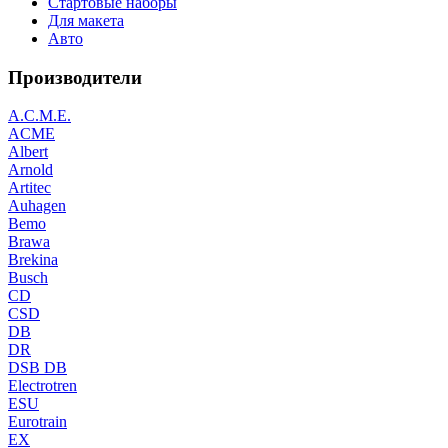
Стартовые наборы
Для макета
Авто
Производители
A.C.M.E.
ACME
Albert
Arnold
Artitec
Auhagen
Bemo
Brawa
Brekina
Busch
CD
CSD
DB
DR
DSB DB
Electrotren
ESU
Eurotrain
EX