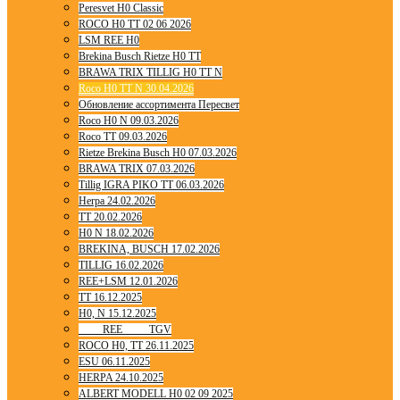
Peresvet H0 Classic
ROCO H0 TT 02 06 2026
LSM REE H0
Brekina Busch Rietze H0 TT
BRAWA TRIX TILLIG H0 TT N
Roco H0 TT N 30.04.2026
Обновление ассортимента Пересвет
Roco H0 N 09.03.2026
Roco TT 09.03.2026
Rietze Brekina Busch H0 07.03.2026
BRAWA TRIX 07.03.2026
Tillig IGRA PIKO TT 06.03.2026
Herpa 24.02.2026
TT 20.02.2026
H0 N 18.02.2026
BREKINA, BUSCH 17.02.2026
TILLIG 16.02.2026
REE+LSM 12.01.2026
TT 16.12.2025
H0, N 15.12.2025
____ REE ____ TGV
ROCO H0, TT 26.11.2025
ESU 06.11.2025
HERPA 24.10.2025
ALBERT MODELL H0 02 09 2025