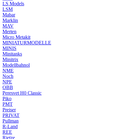
LS Models
LSM
Mabar
Marklin
MAV
Merten
Micro Metakit
MINIATURMODELLE
MINIS
Minitanks
Minitrix
Modellbahnol
NME
Noch
NPE
OBB
Peresvet H0 Classic
Piko
PMT
Preiser
PRIVAT
Pullman
R-Land
REE
Rietze