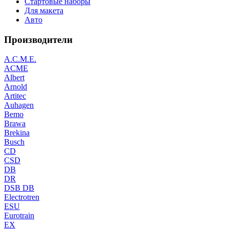
Стартовые наборы
Для макета
Авто
Производители
A.C.M.E.
ACME
Albert
Arnold
Artitec
Auhagen
Bemo
Brawa
Brekina
Busch
CD
CSD
DB
DR
DSB DB
Electrotren
ESU
Eurotrain
EX