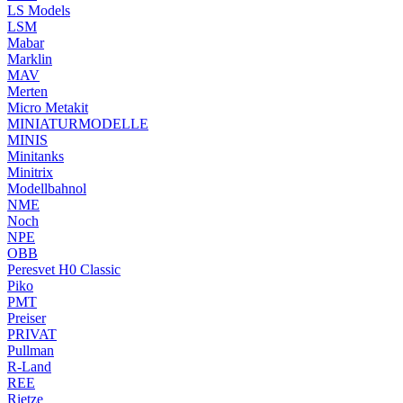
LS Models
LSM
Mabar
Marklin
MAV
Merten
Micro Metakit
MINIATURMODELLE
MINIS
Minitanks
Minitrix
Modellbahnol
NME
Noch
NPE
OBB
Peresvet H0 Classic
Piko
PMT
Preiser
PRIVAT
Pullman
R-Land
REE
Rietze