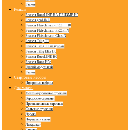
Разное
Рельсы
Рельсы RocoLINE НА ПРИЗМЕ H0
Рельсы geoLINE
Рельсы Fleischmann-PROFI H0
Рельсы Fleischmann-PROFI N
Рельсы Fleischmann-Gleis N
Рельсы Tillig TT
Рельсы Tillig TT на призме
Рельсы Tillig Elite H0
Рельсы RocoLINE H0
Рельсы Roco H0e
Гравий модельный
Разное
Стартовые наборы
Цифровые наборы
Для макета
Железнодорожные строения
Городские строения
Промышленные строения
Сельские строения
Дороги
Порталы и стены
Ландшафт
Фигуры