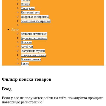
Фонари
Светофоры
Контактная сеть
Цифровая электроника
Аналоговая электроника
Авто
Легковые автомобили
Грузовые автомобили
Прицепы
Автобусы
Экстренные службы
Специальная техника
Военная техника
Разное
© Free
Joomla! 3 Modules
- by
VinaGecko.com
Фильтр поиска товаров
Вход
Если у вас не получается войти на сайт, пожалуйста пройдите
повторную регистрацию!