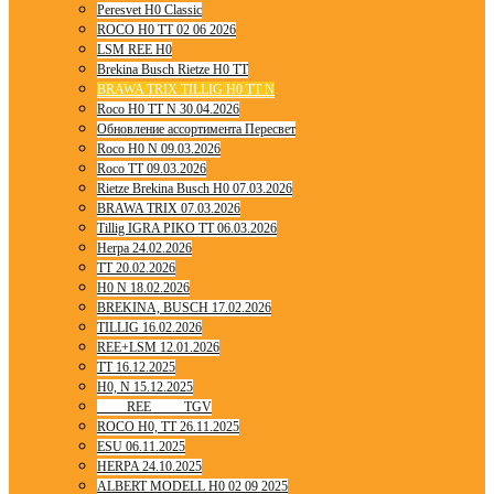
Peresvet H0 Classic
ROCO H0 TT 02 06 2026
LSM REE H0
Brekina Busch Rietze H0 TT
BRAWA TRIX TILLIG H0 TT N
Roco H0 TT N 30.04.2026
Обновление ассортимента Пересвет
Roco H0 N 09.03.2026
Roco TT 09.03.2026
Rietze Brekina Busch H0 07.03.2026
BRAWA TRIX 07.03.2026
Tillig IGRA PIKO TT 06.03.2026
Herpa 24.02.2026
TT 20.02.2026
H0 N 18.02.2026
BREKINA, BUSCH 17.02.2026
TILLIG 16.02.2026
REE+LSM 12.01.2026
TT 16.12.2025
H0, N 15.12.2025
____ REE ____ TGV
ROCO H0, TT 26.11.2025
ESU 06.11.2025
HERPA 24.10.2025
ALBERT MODELL H0 02 09 2025