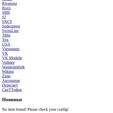
Rivarossi
Roco
SBB
SJ
SNCF
Sudexpress
SwissLine
Tillig
Trix
USA
Viessmann
VK
VK Modelle
Vollmer
Waggonfabrik
Wiking
Zimo
Автопром
Пересвет
СвеТТофор
Новинки
No item found! Please check your config!