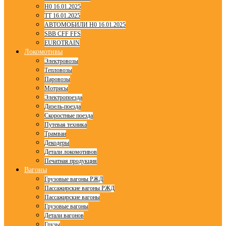
H0 16.01.2025
TT 16.01.2025
АВТОМОБИЛИ H0 16.01.2025
SBB CFF FFS
EUROTRAIN
Локомотивы
Электровозы
Тепловозы
Паровозы
Мотрисы
Электропоезда
Дизель-поезда
Скоростные поезда
Путевая техника
Трамваи
Декодеры
Детали локомотивов
Печатная продукция
Вагоны
Грузовые вагоны РЖД
Пассажирские вагоны РЖД
Пассажирские вагоны
Грузовые вагоны
Детали вагонов
Грузы