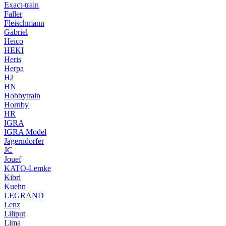
Exact-train
Faller
Fleischmann
Gabriel
Heico
HEKI
Heris
Herpa
HJ
HN
Hobbytrain
Hornby
HR
IGRA
IGRA Model
Jagerndorfer
JC
Jouef
KATO-Lemke
Kibri
Kuehn
LEGRAND
Lenz
Liliput
Lima