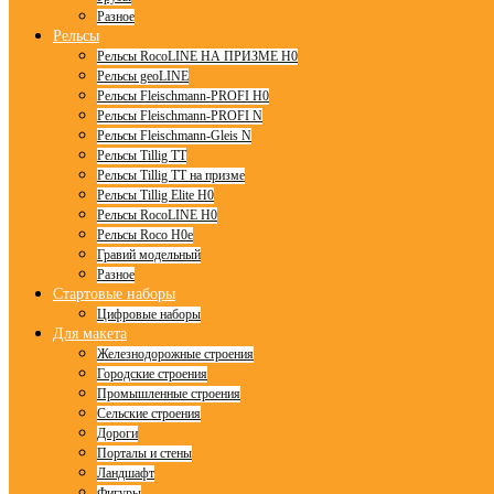
Разное
Рельсы
Рельсы RocoLINE НА ПРИЗМЕ H0
Рельсы geoLINE
Рельсы Fleischmann-PROFI H0
Рельсы Fleischmann-PROFI N
Рельсы Fleischmann-Gleis N
Рельсы Tillig TT
Рельсы Tillig TT на призме
Рельсы Tillig Elite H0
Рельсы RocoLINE H0
Рельсы Roco H0e
Гравий модельный
Разное
Стартовые наборы
Цифровые наборы
Для макета
Железнодорожные строения
Городские строения
Промышленные строения
Сельские строения
Дороги
Порталы и стены
Ландшафт
Фигуры