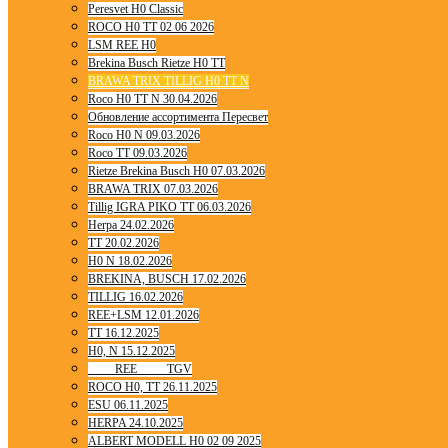
Peresvet H0 Classic
ROCO H0 TT 02 06 2026
LSM REE H0
Brekina Busch Rietze H0 TT
BRAWA TRIX TILLIG H0 TT N
Roco H0 TT N 30.04.2026
Обновление ассортимента Пересвет
Roco H0 N 09.03.2026
Roco TT 09.03.2026
Rietze Brekina Busch H0 07.03.2026
BRAWA TRIX 07.03.2026
Tillig IGRA PIKO TT 06.03.2026
Herpa 24.02.2026
TT 20.02.2026
H0 N 18.02.2026
BREKINA, BUSCH 17.02.2026
TILLIG 16.02.2026
REE+LSM 12.01.2026
TT 16.12.2025
H0, N 15.12.2025
____ REE ____ TGV
ROCO H0, TT 26.11.2025
ESU 06.11.2025
HERPA 24.10.2025
ALBERT MODELL H0 02 09 2025