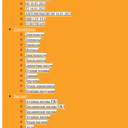
H0 16.01.2025
TT 16.01.2025
АВТОМОБИЛИ H0 16.01.2025
SBB CFF FFS
EUROTRAIN
Локомотивы
Электровозы
Тепловозы
Паровозы
Мотрисы
Электропоезда
Дизель-поезда
Скоростные поезда
Путевая техника
Трамваи
Декодеры
Детали локомотивов
Печатная продукция
Вагоны
Грузовые вагоны РЖД
Пассажирские вагоны РЖД
Пассажирские вагоны
Грузовые вагоны
Детали вагонов
Грузы