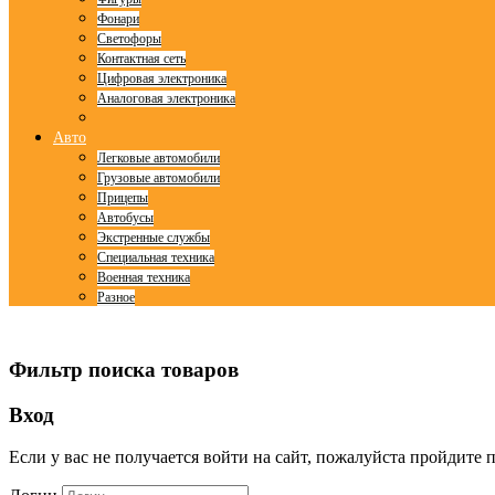
Фонари
Светофоры
Контактная сеть
Цифровая электроника
Аналоговая электроника
Авто
Легковые автомобили
Грузовые автомобили
Прицепы
Автобусы
Экстренные службы
Специальная техника
Военная техника
Разное
© Free
Joomla! 3 Modules
- by
VinaGecko.com
Фильтр поиска товаров
Вход
Если у вас не получается войти на сайт, пожалуйста пройдите