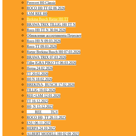
Peresvet H0 Classic
ROCO H0 TT 02 06 2026
LSM REE H0
Brekina Busch Rietze H0 TT
BRAWA TRIX TILLIG H0 TT N
Roco H0 TT N 30.04.2026
Обновление ассортимента Пересвет
Roco H0 N 09.03.2026
Roco TT 09.03.2026
Rietze Brekina Busch H0 07.03.2026
BRAWA TRIX 07.03.2026
Tillig IGRA PIKO TT 06.03.2026
Herpa 24.02.2026
TT 20.02.2026
H0 N 18.02.2026
BREKINA, BUSCH 17.02.2026
TILLIG 16.02.2026
REE+LSM 12.01.2026
TT 16.12.2025
H0, N 15.12.2025
____ REE ____ TGV
ROCO H0, TT 26.11.2025
ESU 06.11.2025
HERPA 24.10.2025
ALBERT MODELL H0 02 09 2025