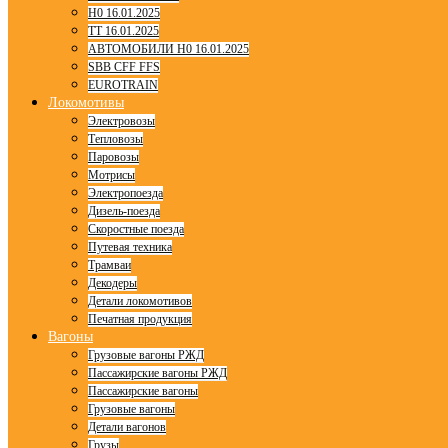
H0 16.01.2025
TT 16.01.2025
АВТОМОБИЛИ H0 16.01.2025
SBB CFF FFS
EUROTRAIN
Локомотивы
Электровозы
Тепловозы
Паровозы
Мотрисы
Электропоезда
Дизель-поезда
Скоростные поезда
Путевая техника
Трамваи
Декодеры
Детали локомотивов
Печатная продукция
Вагоны
Грузовые вагоны РЖД
Пассажирские вагоны РЖД
Пассажирские вагоны
Грузовые вагоны
Детали вагонов
Грузы