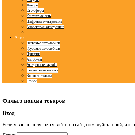
Фонари
Светофоры
Контактная сеть
Цифровая электроника
Аналоговая электроника
Авто
Легковые автомобили
Грузовые автомобили
Прицепы
Автобусы
Экстренные службы
Специальная техника
Военная техника
Разное
© Free
Joomla! 3 Modules
- by
VinaGecko.com
Фильтр поиска товаров
Вход
Если у вас не получается войти на сайт, пожалуйста пройдите