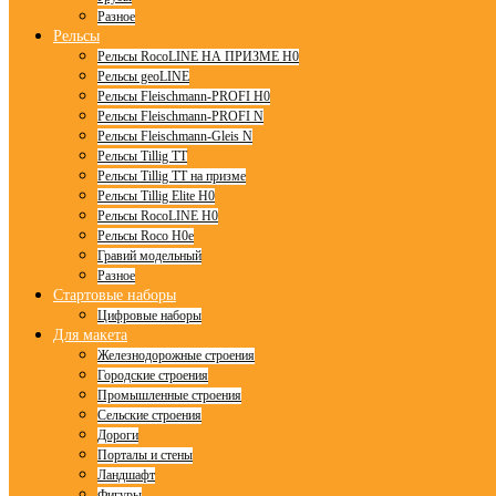
Разное
Рельсы
Рельсы RocoLINE НА ПРИЗМЕ H0
Рельсы geoLINE
Рельсы Fleischmann-PROFI H0
Рельсы Fleischmann-PROFI N
Рельсы Fleischmann-Gleis N
Рельсы Tillig TT
Рельсы Tillig TT на призме
Рельсы Tillig Elite H0
Рельсы RocoLINE H0
Рельсы Roco H0e
Гравий модельный
Разное
Стартовые наборы
Цифровые наборы
Для макета
Железнодорожные строения
Городские строения
Промышленные строения
Сельские строения
Дороги
Порталы и стены
Ландшафт
Фигуры