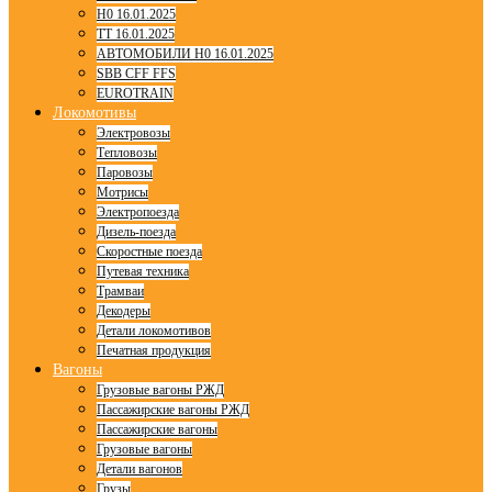
H0 16.01.2025
TT 16.01.2025
АВТОМОБИЛИ H0 16.01.2025
SBB CFF FFS
EUROTRAIN
Локомотивы
Электровозы
Тепловозы
Паровозы
Мотрисы
Электропоезда
Дизель-поезда
Скоростные поезда
Путевая техника
Трамваи
Декодеры
Детали локомотивов
Печатная продукция
Вагоны
Грузовые вагоны РЖД
Пассажирские вагоны РЖД
Пассажирские вагоны
Грузовые вагоны
Детали вагонов
Грузы