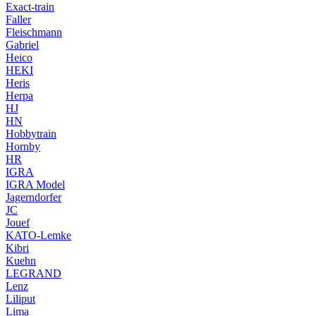
Exact-train
Faller
Fleischmann
Gabriel
Heico
HEKI
Heris
Herpa
HJ
HN
Hobbytrain
Hornby
HR
IGRA
IGRA Model
Jagerndorfer
JC
Jouef
KATO-Lemke
Kibri
Kuehn
LEGRAND
Lenz
Liliput
Lima