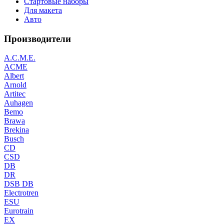
Стартовые наборы
Для макета
Авто
Производители
A.C.M.E.
ACME
Albert
Arnold
Artitec
Auhagen
Bemo
Brawa
Brekina
Busch
CD
CSD
DB
DR
DSB DB
Electrotren
ESU
Eurotrain
EX