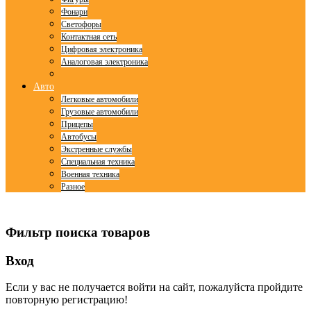
Фонари
Светофоры
Контактная сеть
Цифровая электроника
Аналоговая электроника
Авто
Легковые автомобили
Грузовые автомобили
Прицепы
Автобусы
Экстренные службы
Специальная техника
Военная техника
Разное
© Free
Joomla! 3 Modules
- by
VinaGecko.com
Фильтр поиска товаров
Вход
Если у вас не получается войти на сайт, пожалуйста пройдите
повторную регистрацию!