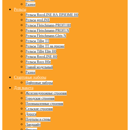
Разное
Рельсы
Рельсы RocoLINE НА ПРИЗМЕ H0
Рельсы geoLINE
Рельсы Fleischmann-PROFI H0
Рельсы Fleischmann-PROFI N
Рельсы Fleischmann-Gleis N
Рельсы Tillig TT
Рельсы Tillig TT на призме
Рельсы Tillig Elite H0
Рельсы RocoLINE H0
Рельсы Roco H0e
Гравий модельный
Разное
Стартовые наборы
Цифровые наборы
Для макета
Железнодорожные строения
Городские строения
Промышленные строения
Сельские строения
Дороги
Порталы и стены
Ландшафт
Фигуры