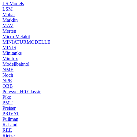
LS Models
LSM
Mabar
Marklin
MAV
Merten
Micro Metakit
MINIATURMODELLE
MINIS
Minitanks
Minitrix
Modellbahnol
NME
Noch
NPE
OBB
Peresvet H0 Classic
Piko
PMT
Preiser
PRIVAT
Pullman
R-Land
REE
Rietze