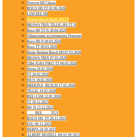
Peresvet H0 Classic
ROCO H0 TT 02 06 2026
LSM REE H0
Brekina Busch Rietze H0 TT
BRAWA TRIX TILLIG H0 TT N
Roco H0 TT N 30.04.2026
Обновление ассортимента Пересвет
Roco H0 N 09.03.2026
Roco TT 09.03.2026
Rietze Brekina Busch H0 07.03.2026
BRAWA TRIX 07.03.2026
Tillig IGRA PIKO TT 06.03.2026
Herpa 24.02.2026
TT 20.02.2026
H0 N 18.02.2026
BREKINA, BUSCH 17.02.2026
TILLIG 16.02.2026
REE+LSM 12.01.2026
TT 16.12.2025
H0, N 15.12.2025
____ REE ____ TGV
ROCO H0, TT 26.11.2025
ESU 06.11.2025
HERPA 24.10.2025
ALBERT MODELL H0 02 09 2025