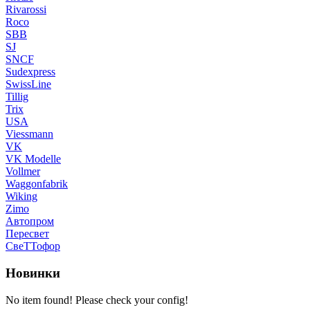
Rivarossi
Roco
SBB
SJ
SNCF
Sudexpress
SwissLine
Tillig
Trix
USA
Viessmann
VK
VK Modelle
Vollmer
Waggonfabrik
Wiking
Zimo
Автопром
Пересвет
СвеТТофор
Новинки
No item found! Please check your config!