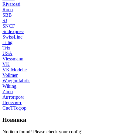
Rivarossi
Roco
SBB
SJ
SNCF
Sudexpress
SwissLine
Tillig
Trix
USA
Viessmann
VK
VK Modelle
Vollmer
Waggonfabrik
Wiking
Zimo
Автопром
Пересвет
СвеТТофор
Новинки
No item found! Please check your config!