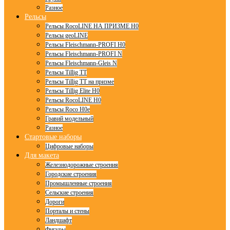
Разное
Рельсы
Рельсы RocoLINE НА ПРИЗМЕ H0
Рельсы geoLINE
Рельсы Fleischmann-PROFI H0
Рельсы Fleischmann-PROFI N
Рельсы Fleischmann-Gleis N
Рельсы Tillig TT
Рельсы Tillig TT на призме
Рельсы Tillig Elite H0
Рельсы RocoLINE H0
Рельсы Roco H0e
Гравий модельный
Разное
Стартовые наборы
Цифровые наборы
Для макета
Железнодорожные строения
Городские строения
Промышленные строения
Сельские строения
Дороги
Порталы и стены
Ландшафт
Фигуры