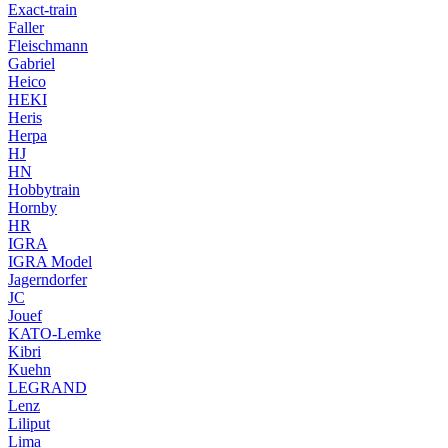
Exact-train
Faller
Fleischmann
Gabriel
Heico
HEKI
Heris
Herpa
HJ
HN
Hobbytrain
Hornby
HR
IGRA
IGRA Model
Jagerndorfer
JC
Jouef
KATO-Lemke
Kibri
Kuehn
LEGRAND
Lenz
Liliput
Lima