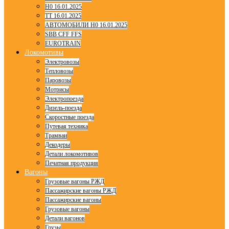
H0 16.01.2025
TT 16.01.2025
АВТОМОБИЛИ H0 16.01.2025
SBB CFF FFS
EUROTRAIN
Локомотивы
Электровозы
Тепловозы
Паровозы
Мотрисы
Электропоезда
Дизель-поезда
Скоростные поезда
Путевая техника
Трамваи
Декодеры
Детали локомотивов
Печатная продукция
Вагоны
Грузовые вагоны РЖД
Пассажирские вагоны РЖД
Пассажирские вагоны
Грузовые вагоны
Детали вагонов
Грузы