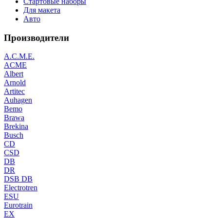
Стартовые наборы
Для макета
Авто
Производители
A.C.M.E.
ACME
Albert
Arnold
Artitec
Auhagen
Bemo
Brawa
Brekina
Busch
CD
CSD
DB
DR
DSB DB
Electrotren
ESU
Eurotrain
EX