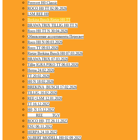
Peresvet H0 Classic
ROCO H0 TT 02 06 2026
LSM REE H0
Brekina Busch Rietze H0 TT
BRAWA TRIX TILLIG H0 TT N
Roco H0 TT N 30.04.2026
Обновление ассортимента Пересвет
Roco H0 N 09.03.2026
Roco TT 09.03.2026
Rietze Brekina Busch H0 07.03.2026
BRAWA TRIX 07.03.2026
Tillig IGRA PIKO TT 06.03.2026
Herpa 24.02.2026
TT 20.02.2026
H0 N 18.02.2026
BREKINA, BUSCH 17.02.2026
TILLIG 16.02.2026
REE+LSM 12.01.2026
TT 16.12.2025
H0, N 15.12.2025
____ REE ____ TGV
ROCO H0, TT 26.11.2025
ESU 06.11.2025
HERPA 24.10.2025
ALBERT MODELL H0 02 09 2025