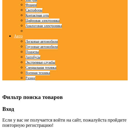
Фонари
Светофоры
Контактная сеть
Цифровая электроника
Аналоговая электроника
Авто
Легковые автомобили
Грузовые автомобили
Прицепы
Автобусы
Экстренные службы
Специальная техника
Военная техника
Разное
© Free
Joomla! 3 Modules
- by
VinaGecko.com
Фильтр поиска товаров
Вход
Если у вас не получается войти на сайт, пожалуйста пройдите
повторную регистрацию!