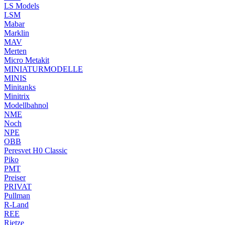
LS Models
LSM
Mabar
Marklin
MAV
Merten
Micro Metakit
MINIATURMODELLE
MINIS
Minitanks
Minitrix
Modellbahnol
NME
Noch
NPE
OBB
Peresvet H0 Classic
Piko
PMT
Preiser
PRIVAT
Pullman
R-Land
REE
Rietze