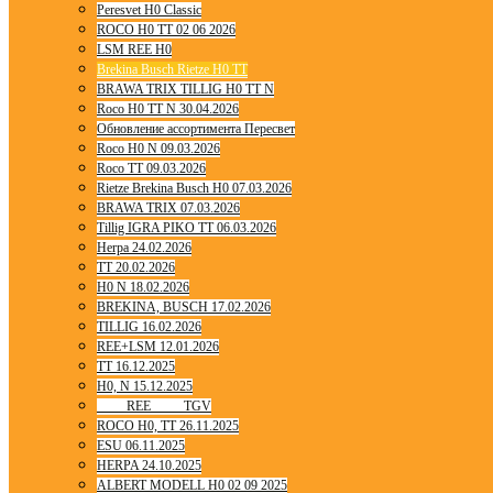
Peresvet H0 Classic
ROCO H0 TT 02 06 2026
LSM REE H0
Brekina Busch Rietze H0 TT
BRAWA TRIX TILLIG H0 TT N
Roco H0 TT N 30.04.2026
Обновление ассортимента Пересвет
Roco H0 N 09.03.2026
Roco TT 09.03.2026
Rietze Brekina Busch H0 07.03.2026
BRAWA TRIX 07.03.2026
Tillig IGRA PIKO TT 06.03.2026
Herpa 24.02.2026
TT 20.02.2026
H0 N 18.02.2026
BREKINA, BUSCH 17.02.2026
TILLIG 16.02.2026
REE+LSM 12.01.2026
TT 16.12.2025
H0, N 15.12.2025
____ REE ____ TGV
ROCO H0, TT 26.11.2025
ESU 06.11.2025
HERPA 24.10.2025
ALBERT MODELL H0 02 09 2025