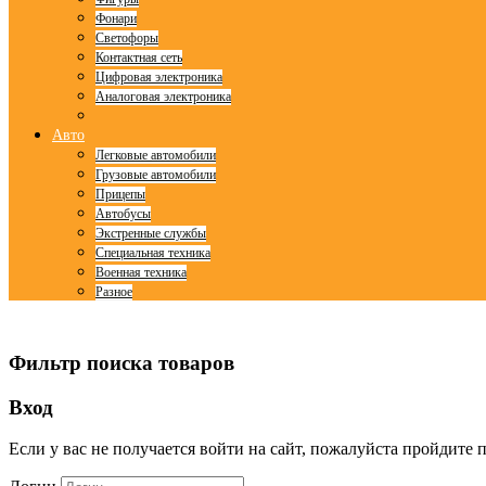
Фонари
Светофоры
Контактная сеть
Цифровая электроника
Аналоговая электроника
Авто
Легковые автомобили
Грузовые автомобили
Прицепы
Автобусы
Экстренные службы
Специальная техника
Военная техника
Разное
© Free
Joomla! 3 Modules
- by
VinaGecko.com
Фильтр поиска товаров
Вход
Если у вас не получается войти на сайт, пожалуйста пройдите