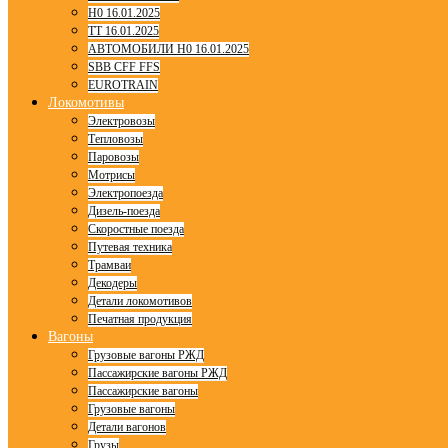
H0 16.01.2025
TT 16.01.2025
АВТОМОБИЛИ H0 16.01.2025
SBB CFF FFS
EUROTRAIN
Локомотивы
Электровозы
Тепловозы
Паровозы
Мотрисы
Электропоезда
Дизель-поезда
Скоростные поезда
Путевая техника
Трамваи
Декодеры
Детали локомотивов
Печатная продукция
Вагоны
Грузовые вагоны РЖД
Пассажирские вагоны РЖД
Пассажирские вагоны
Грузовые вагоны
Детали вагонов
Грузы