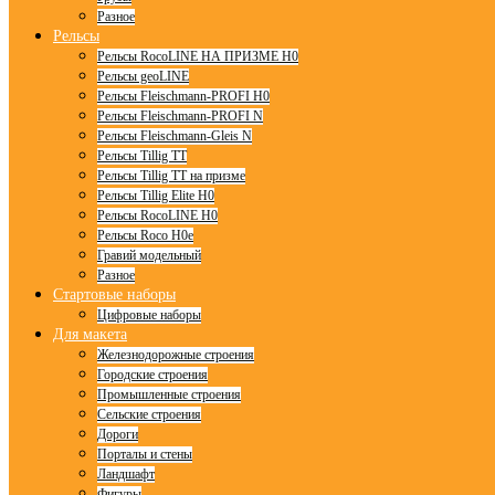
Разное
Рельсы
Рельсы RocoLINE НА ПРИЗМЕ H0
Рельсы geoLINE
Рельсы Fleischmann-PROFI H0
Рельсы Fleischmann-PROFI N
Рельсы Fleischmann-Gleis N
Рельсы Tillig TT
Рельсы Tillig TT на призме
Рельсы Tillig Elite H0
Рельсы RocoLINE H0
Рельсы Roco H0e
Гравий модельный
Разное
Стартовые наборы
Цифровые наборы
Для макета
Железнодорожные строения
Городские строения
Промышленные строения
Сельские строения
Дороги
Порталы и стены
Ландшафт
Фигуры