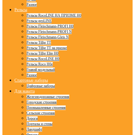
Разное
Рельсы
Рельсы RocoLINE НА ПРИЗМЕ H0
Рельсы geoLINE
Рельсы Fleischmann-PROFI H0
Рельсы Fleischmann-PROFI N
Рельсы Fleischmann-Gleis N
Рельсы Tillig TT
Рельсы Tillig TT на призме
Рельсы Tillig Elite H0
Рельсы RocoLINE H0
Рельсы Roco H0e
Гравий модельный
Разное
Стартовые наборы
Цифровые наборы
Для макета
Железнодорожные строения
Городские строения
Промышленные строения
Сельские строения
Дороги
Порталы и стены
Ландшафт
Фигуры