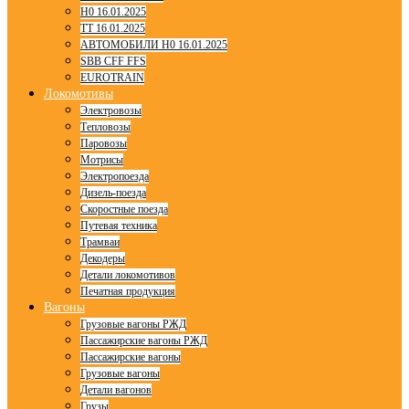
H0 16.01.2025
TT 16.01.2025
АВТОМОБИЛИ H0 16.01.2025
SBB CFF FFS
EUROTRAIN
Локомотивы
Электровозы
Тепловозы
Паровозы
Мотрисы
Электропоезда
Дизель-поезда
Скоростные поезда
Путевая техника
Трамваи
Декодеры
Детали локомотивов
Печатная продукция
Вагоны
Грузовые вагоны РЖД
Пассажирские вагоны РЖД
Пассажирские вагоны
Грузовые вагоны
Детали вагонов
Грузы