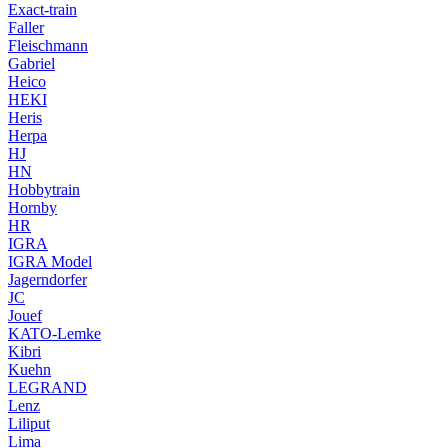
Exact-train
Faller
Fleischmann
Gabriel
Heico
HEKI
Heris
Herpa
HJ
HN
Hobbytrain
Hornby
HR
IGRA
IGRA Model
Jagerndorfer
JC
Jouef
KATO-Lemke
Kibri
Kuehn
LEGRAND
Lenz
Liliput
Lima