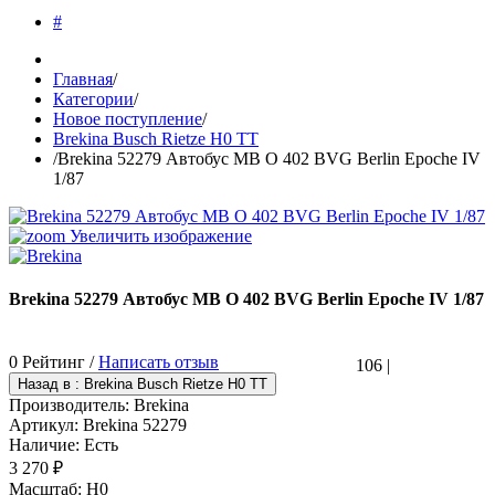
#
Главная
/
Категории
/
Новое поступление
/
Brekina Busch Rietze H0 TT
/
Brekina 52279 Автобус MB O 402 BVG Berlin Epoche IV
1/87
Увеличить изображение
Brekina 52279 Автобус MB O 402 BVG Berlin Epoche IV 1/87
0 Рейтинг /
Написать отзыв
106
|
Производитель:
Brekina
Артикул:
Brekina 52279
Наличие:
Есть
3 270 ₽
Масштаб
:
H0