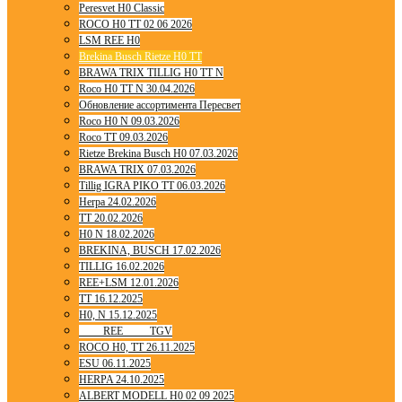
Peresvet H0 Classic
ROCO H0 TT 02 06 2026
LSM REE H0
Brekina Busch Rietze H0 TT
BRAWA TRIX TILLIG H0 TT N
Roco H0 TT N 30.04.2026
Обновление ассортимента Пересвет
Roco H0 N 09.03.2026
Roco TT 09.03.2026
Rietze Brekina Busch H0 07.03.2026
BRAWA TRIX 07.03.2026
Tillig IGRA PIKO TT 06.03.2026
Herpa 24.02.2026
TT 20.02.2026
H0 N 18.02.2026
BREKINA, BUSCH 17.02.2026
TILLIG 16.02.2026
REE+LSM 12.01.2026
TT 16.12.2025
H0, N 15.12.2025
____ REE ____ TGV
ROCO H0, TT 26.11.2025
ESU 06.11.2025
HERPA 24.10.2025
ALBERT MODELL H0 02 09 2025