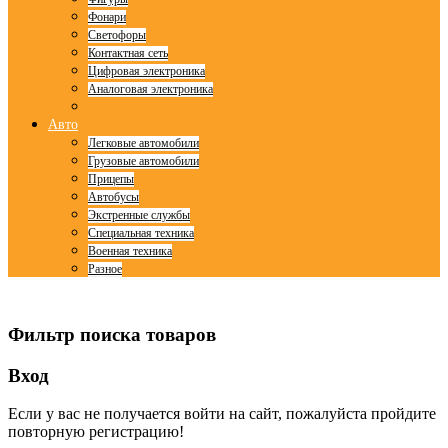
Фонари
Светофоры
Контактная сеть
Цифровая электроника
Аналоговая электроника
Авто
Легковые автомобили
Грузовые автомобили
Прицепы
Автобусы
Экстренные службы
Специальная техника
Военная техника
Разное
© Free
Joomla! 3 Modules
- by
VinaGecko.com
Фильтр поиска товаров
Вход
Если у вас не получается войти на сайт, пожалуйста пройдите
повторную регистрацию!