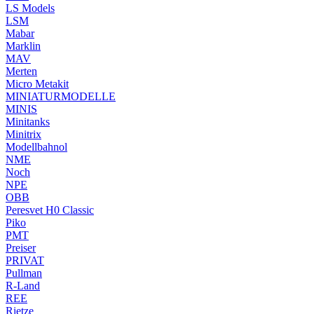
LS Models
LSM
Mabar
Marklin
MAV
Merten
Micro Metakit
MINIATURMODELLE
MINIS
Minitanks
Minitrix
Modellbahnol
NME
Noch
NPE
OBB
Peresvet H0 Classic
Piko
PMT
Preiser
PRIVAT
Pullman
R-Land
REE
Rietze