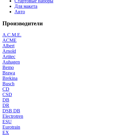
Стартовые наборы
Для макета
Авто
Производители
A.C.M.E.
ACME
Albert
Arnold
Artitec
Auhagen
Bemo
Brawa
Brekina
Busch
CD
CSD
DB
DR
DSB DB
Electrotren
ESU
Eurotrain
EX