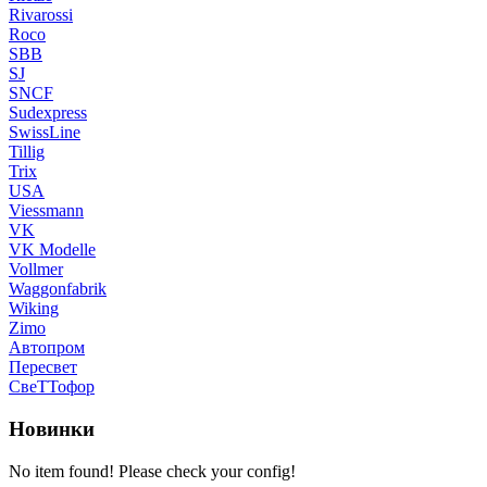
Rivarossi
Roco
SBB
SJ
SNCF
Sudexpress
SwissLine
Tillig
Trix
USA
Viessmann
VK
VK Modelle
Vollmer
Waggonfabrik
Wiking
Zimo
Автопром
Пересвет
СвеТТофор
Новинки
No item found! Please check your config!