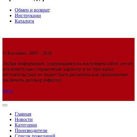
Обмен и возврат
Инструкции
Каталоги
© Rocoland, 2005 - 2026
Любая информация, содержащаяся на настоящем сайте, носит
исключительно справочный характер и не при каких
обстоятельствах не может быть расценена как предложение
заключить договор (оферта).
Вверх
Главная
Новости
Категории
Производители
Список пожеланий