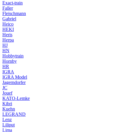
Exact-train
Faller
Fleischmann
Gabriel
Heico
HEKI
Heris
Herpa
HJ
HN
Hobbytrain
Hornby
HR
IGRA
IGRA Model
Jagerndorfer
JC
Jouef
KATO-Lemke
Kibri
Kuehn
LEGRAND
Lenz
Liliput
Lima