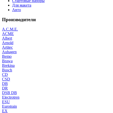
Стартовые наборы
Для макета
Авто
Производители
A.C.M.E.
ACME
Albert
Arnold
Artitec
Auhagen
Bemo
Brawa
Brekina
Busch
CD
CSD
DB
DR
DSB DB
Electrotren
ESU
Eurotrain
EX