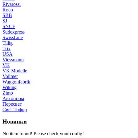
Rivarossi
Roco
SBB
SJ
SNCF
Sudexpress
SwissLine
Tillig
Trix
USA
Viessmann
VK
VK Modelle
Vollmer
Waggonfabrik
Wiking
Zimo
Автопром
Пересвет
СвеТТофор
Новинки
No item found! Please check your config!