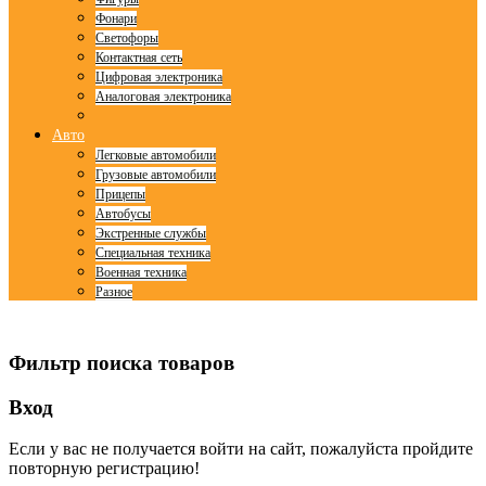
Фонари
Светофоры
Контактная сеть
Цифровая электроника
Аналоговая электроника
Авто
Легковые автомобили
Грузовые автомобили
Прицепы
Автобусы
Экстренные службы
Специальная техника
Военная техника
Разное
© Free
Joomla! 3 Modules
- by
VinaGecko.com
Фильтр поиска товаров
Вход
Если у вас не получается войти на сайт, пожалуйста пройдите
повторную регистрацию!