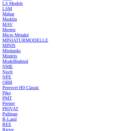
LS Models
LSM
Mabar
Marklin
MAV
Merten
Micro Metakit
MINIATURMODELLE
MINIS
Minitanks
Minitrix
Modellbahnol
NME
Noch
NPE
OBB
Peresvet H0 Classic
Piko
PMT
Preiser
PRIVAT
Pullman
R-Land
REE
Rietze