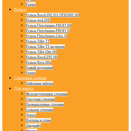
Разное
Рельсы
Рельсы RocoLINE НА ПРИЗМЕ H0
Рельсы geoLINE
Рельсы Fleischmann-PROFI H0
Рельсы Fleischmann-PROFI N
Рельсы Fleischmann-Gleis N
Рельсы Tillig TT
Рельсы Tillig TT на призме
Рельсы Tillig Elite H0
Рельсы RocoLINE H0
Рельсы Roco H0e
Гравий модельный
Разное
Стартовые наборы
Цифровые наборы
Для макета
Железнодорожные строения
Городские строения
Промышленные строения
Сельские строения
Дороги
Порталы и стены
Ландшафт
Фигуры