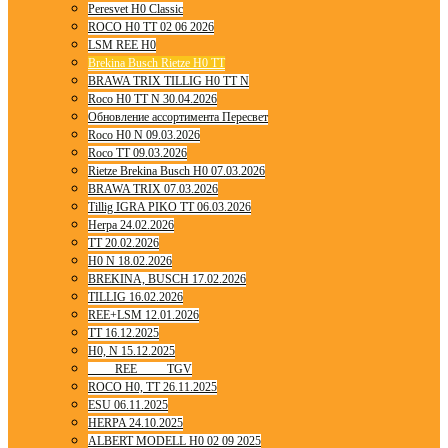
Peresvet H0 Classic
ROCO H0 TT 02 06 2026
LSM REE H0
Brekina Busch Rietze H0 TT
BRAWA TRIX TILLIG H0 TT N
Roco H0 TT N 30.04.2026
Обновление ассортимента Пересвет
Roco H0 N 09.03.2026
Roco TT 09.03.2026
Rietze Brekina Busch H0 07.03.2026
BRAWA TRIX 07.03.2026
Tillig IGRA PIKO TT 06.03.2026
Herpa 24.02.2026
TT 20.02.2026
H0 N 18.02.2026
BREKINA, BUSCH 17.02.2026
TILLIG 16.02.2026
REE+LSM 12.01.2026
TT 16.12.2025
H0, N 15.12.2025
____ REE ____ TGV
ROCO H0, TT 26.11.2025
ESU 06.11.2025
HERPA 24.10.2025
ALBERT MODELL H0 02 09 2025