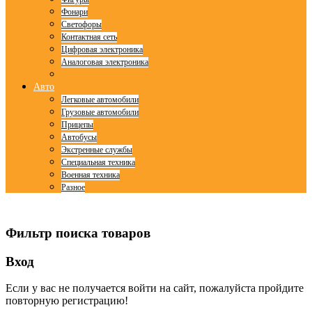
Фонари
Светофоры
Контактная сеть
Цифровая электроника
Аналоговая электроника
Авто
Легковые автомобили
Грузовые автомобили
Прицепы
Автобусы
Экстренные службы
Специальная техника
Военная техника
Разное
© Free
Joomla! 3 Modules
- by
VinaGecko.com
Фильтр поиска товаров
Вход
Если у вас не получается войти на сайт, пожалуйста пройдите
повторную регистрацию!