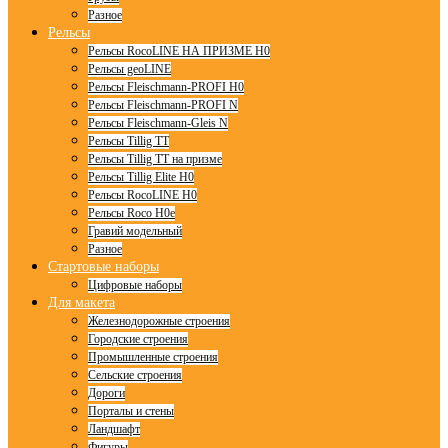
Разное
Рельсы
Рельсы RocoLINE НА ПРИЗМЕ H0
Рельсы geoLINE
Рельсы Fleischmann-PROFI H0
Рельсы Fleischmann-PROFI N
Рельсы Fleischmann-Gleis N
Рельсы Tillig TT
Рельсы Tillig TT на призме
Рельсы Tillig Elite H0
Рельсы RocoLINE H0
Рельсы Roco H0e
Гравий модельный
Разное
Стартовые наборы
Цифровые наборы
Для макета
Железнодорожные строения
Городские строения
Промышленные строения
Сельские строения
Дороги
Порталы и стены
Ландшафт
Фигуры