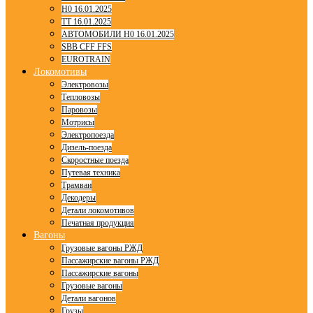
H0 16.01.2025
TT 16.01.2025
АВТОМОБИЛИ H0 16.01.2025
SBB CFF FFS
EUROTRAIN
Локомотивы
Электровозы
Тепловозы
Паровозы
Мотрисы
Электропоезда
Дизель-поезда
Скоростные поезда
Путевая техника
Трамваи
Декодеры
Детали локомотивов
Печатная продукция
Вагоны
Грузовые вагоны РЖД
Пассажирские вагоны РЖД
Пассажирские вагоны
Грузовые вагоны
Детали вагонов
Грузы