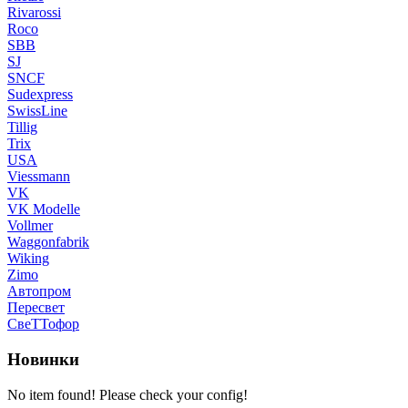
Rivarossi
Roco
SBB
SJ
SNCF
Sudexpress
SwissLine
Tillig
Trix
USA
Viessmann
VK
VK Modelle
Vollmer
Waggonfabrik
Wiking
Zimo
Автопром
Пересвет
СвеТТофор
Новинки
No item found! Please check your config!