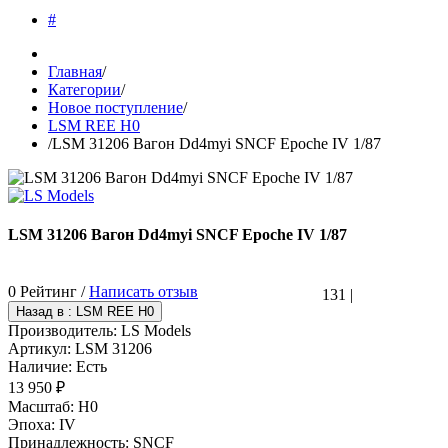
#
Главная
/
Категории
/
Новое поступление
/
LSM REE H0
/
LSM 31206 Вагон Dd4myi SNCF Epoche IV 1/87
LSM 31206 Вагон Dd4myi SNCF Epoche IV 1/87
0 Рейтинг /
Написать отзыв
131
|
Производитель:
LS Models
Артикул:
LSM 31206
Наличие:
Есть
13 950 ₽
Масштаб
:
H0
Эпоха
:
IV
Принадлежность
:
SNCF