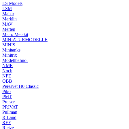
LS Models
LSM
Mabar
Marklin
MAV
Merten
Micro Metakit
MINIATURMODELLE
MINIS
Minitanks
Minitrix
Modellbahnol
NME
Noch
NPE
OBB
Peresvet H0 Classic
Piko
PMT
Preiser
PRIVAT
Pullman
R-Land
REE
Rietze