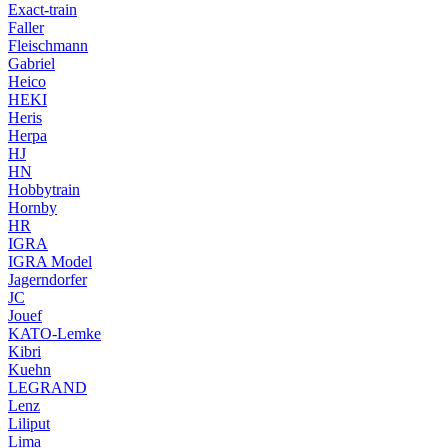
Exact-train
Faller
Fleischmann
Gabriel
Heico
HEKI
Heris
Herpa
HJ
HN
Hobbytrain
Hornby
HR
IGRA
IGRA Model
Jagerndorfer
JC
Jouef
KATO-Lemke
Kibri
Kuehn
LEGRAND
Lenz
Liliput
Lima