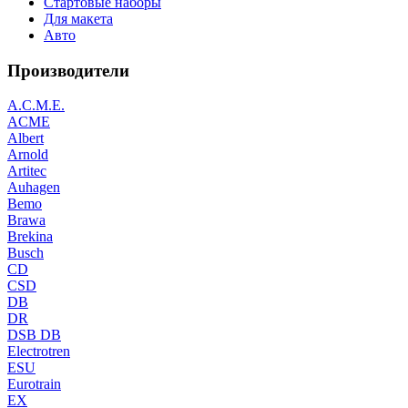
Стартовые наборы
Для макета
Авто
Производители
A.C.M.E.
ACME
Albert
Arnold
Artitec
Auhagen
Bemo
Brawa
Brekina
Busch
CD
CSD
DB
DR
DSB DB
Electrotren
ESU
Eurotrain
EX