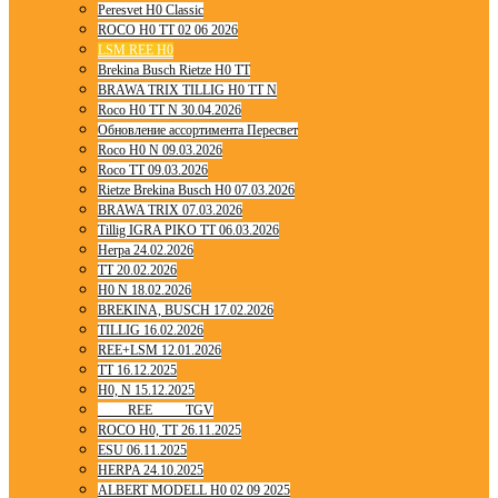
Peresvet H0 Classic
ROCO H0 TT 02 06 2026
LSM REE H0
Brekina Busch Rietze H0 TT
BRAWA TRIX TILLIG H0 TT N
Roco H0 TT N 30.04.2026
Обновление ассортимента Пересвет
Roco H0 N 09.03.2026
Roco TT 09.03.2026
Rietze Brekina Busch H0 07.03.2026
BRAWA TRIX 07.03.2026
Tillig IGRA PIKO TT 06.03.2026
Herpa 24.02.2026
TT 20.02.2026
H0 N 18.02.2026
BREKINA, BUSCH 17.02.2026
TILLIG 16.02.2026
REE+LSM 12.01.2026
TT 16.12.2025
H0, N 15.12.2025
____ REE ____ TGV
ROCO H0, TT 26.11.2025
ESU 06.11.2025
HERPA 24.10.2025
ALBERT MODELL H0 02 09 2025