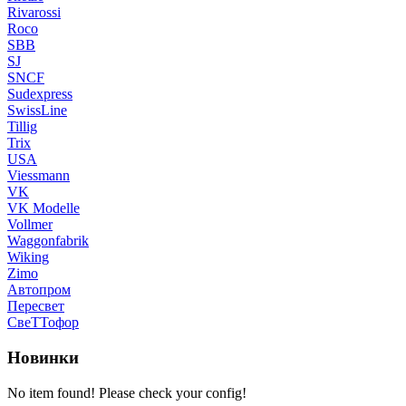
Rivarossi
Roco
SBB
SJ
SNCF
Sudexpress
SwissLine
Tillig
Trix
USA
Viessmann
VK
VK Modelle
Vollmer
Waggonfabrik
Wiking
Zimo
Автопром
Пересвет
СвеТТофор
Новинки
No item found! Please check your config!