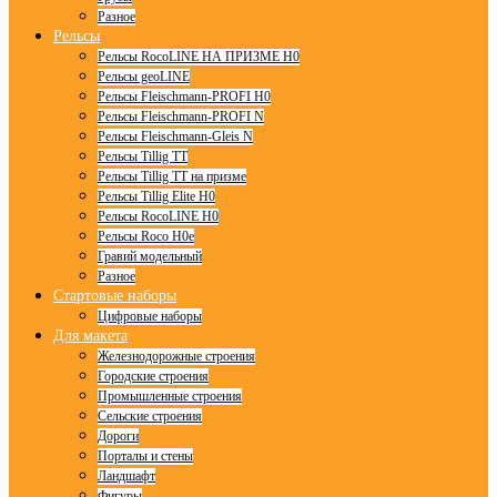
Разное
Рельсы
Рельсы RocoLINE НА ПРИЗМЕ H0
Рельсы geoLINE
Рельсы Fleischmann-PROFI H0
Рельсы Fleischmann-PROFI N
Рельсы Fleischmann-Gleis N
Рельсы Tillig TT
Рельсы Tillig TT на призме
Рельсы Tillig Elite H0
Рельсы RocoLINE H0
Рельсы Roco H0e
Гравий модельный
Разное
Стартовые наборы
Цифровые наборы
Для макета
Железнодорожные строения
Городские строения
Промышленные строения
Сельские строения
Дороги
Порталы и стены
Ландшафт
Фигуры