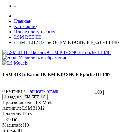
#
Главная
/
Категории
/
Новое поступление
/
LSM REE H0
/
LSM 31312 Вагон OCEM K19 SNCF Epoche III 1/87
Увеличить изображение
LSM 31312 Вагон OCEM K19 SNCF Epoche III 1/87
0 Рейтинг /
Написать отзыв
103
|
Производитель:
LS Models
Артикул:
LSM 31312
Наличие:
Есть
5 990 ₽
Масштаб
:
H0
Эпоха
:
III