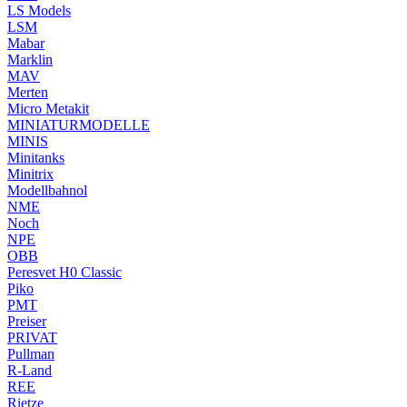
LS Models
LSM
Mabar
Marklin
MAV
Merten
Micro Metakit
MINIATURMODELLE
MINIS
Minitanks
Minitrix
Modellbahnol
NME
Noch
NPE
OBB
Peresvet H0 Classic
Piko
PMT
Preiser
PRIVAT
Pullman
R-Land
REE
Rietze