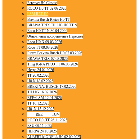
Peresvet H0 Classic
ROCO H0 TT 02 06 2026
LSM REE H0
Brekina Busch Rietze H0 TT
BRAWA TRIX TILLIG H0 TT N
Roco H0 TT N 30.04.2026
Обновление ассортимента Пересвет
Roco H0 N 09.03.2026
Roco TT 09.03.2026
Rietze Brekina Busch H0 07.03.2026
BRAWA TRIX 07.03.2026
Tillig IGRA PIKO TT 06.03.2026
Herpa 24.02.2026
TT 20.02.2026
H0 N 18.02.2026
BREKINA, BUSCH 17.02.2026
TILLIG 16.02.2026
REE+LSM 12.01.2026
TT 16.12.2025
H0, N 15.12.2025
____ REE ____ TGV
ROCO H0, TT 26.11.2025
ESU 06.11.2025
HERPA 24.10.2025
ALBERT MODELL H0 02 09 2025