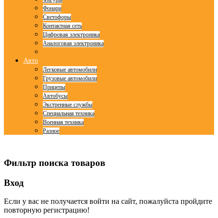
Фонари
Светофоры
Контактная сеть
Цифровая электроника
Аналоговая электроника
Авто
Легковые автомобили
Грузовые автомобили
Прицепы
Автобусы
Экстренные службы
Специальная техника
Военная техника
Разное
© Free
Joomla! 3 Modules
- by
VinaGecko.com
Фильтр поиска товаров
Вход
Если у вас не получается войти на сайт, пожалуйста пройдите
повторную регистрацию!