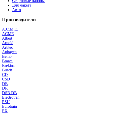
Стартовые наборы
Для макета
Авто
Производители
A.C.M.E.
ACME
Albert
Arnold
Artitec
Auhagen
Bemo
Brawa
Brekina
Busch
CD
CSD
DB
DR
DSB DB
Electrotren
ESU
Eurotrain
EX