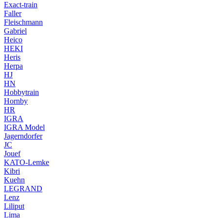
Exact-train
Faller
Fleischmann
Gabriel
Heico
HEKI
Heris
Herpa
HJ
HN
Hobbytrain
Hornby
HR
IGRA
IGRA Model
Jagerndorfer
JC
Jouef
KATO-Lemke
Kibri
Kuehn
LEGRAND
Lenz
Liliput
Lima