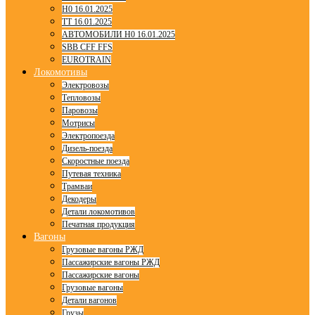
H0 16.01.2025
TT 16.01.2025
АВТОМОБИЛИ H0 16.01.2025
SBB CFF FFS
EUROTRAIN
Локомотивы
Электровозы
Тепловозы
Паровозы
Мотрисы
Электропоезда
Дизель-поезда
Скоростные поезда
Путевая техника
Трамваи
Декодеры
Детали локомотивов
Печатная продукция
Вагоны
Грузовые вагоны РЖД
Пассажирские вагоны РЖД
Пассажирские вагоны
Грузовые вагоны
Детали вагонов
Грузы