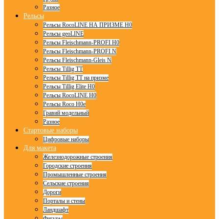
Разное
Рельсы
Рельсы RocoLINE НА ПРИЗМЕ H0
Рельсы geoLINE
Рельсы Fleischmann-PROFI H0
Рельсы Fleischmann-PROFI N
Рельсы Fleischmann-Gleis N
Рельсы Tillig TT
Рельсы Tillig TT на призме
Рельсы Tillig Elite H0
Рельсы RocoLINE H0
Рельсы Roco H0e
Гравий модельный
Разное
Стартовые наборы
Цифровые наборы
Для макета
Железнодорожные строения
Городские строения
Промышленные строения
Сельские строения
Дороги
Порталы и стены
Ландшафт
Фигуры