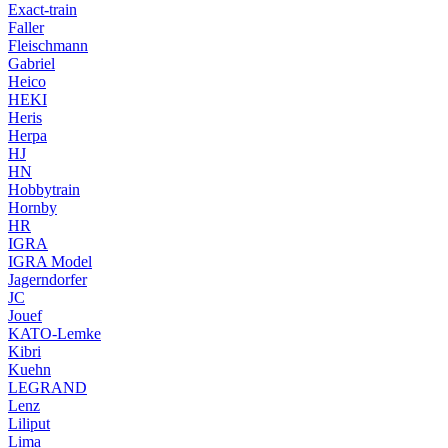
Exact-train
Faller
Fleischmann
Gabriel
Heico
HEKI
Heris
Herpa
HJ
HN
Hobbytrain
Hornby
HR
IGRA
IGRA Model
Jagerndorfer
JC
Jouef
KATO-Lemke
Kibri
Kuehn
LEGRAND
Lenz
Liliput
Lima