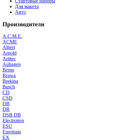
Стартовые наборы
Для макета
Авто
Производители
A.C.M.E.
ACME
Albert
Arnold
Artitec
Auhagen
Bemo
Brawa
Brekina
Busch
CD
CSD
DB
DR
DSB DB
Electrotren
ESU
Eurotrain
EX