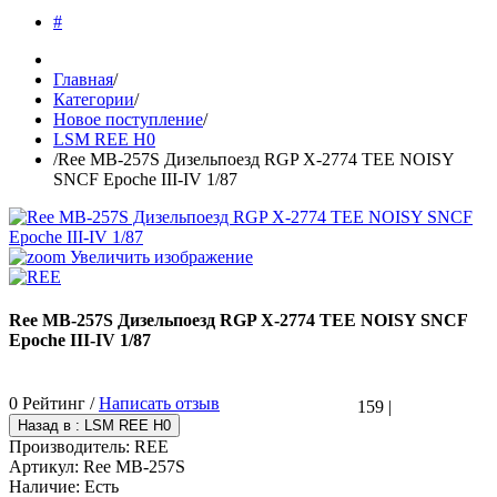
#
Главная
/
Категории
/
Новое поступление
/
LSM REE H0
/
Ree MB-257S Дизельпоезд RGP X-2774 TEE NOISY
SNCF Epoche III-IV 1/87
Увеличить изображение
Ree MB-257S Дизельпоезд RGP X-2774 TEE NOISY SNCF
Epoche III-IV 1/87
0 Рейтинг /
Написать отзыв
159
|
Производитель:
REE
Артикул:
Ree MB-257S
Наличие:
Есть