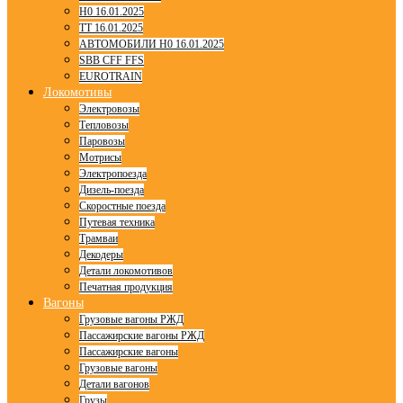
H0 16.01.2025
TT 16.01.2025
АВТОМОБИЛИ H0 16.01.2025
SBB CFF FFS
EUROTRAIN
Локомотивы
Электровозы
Тепловозы
Паровозы
Мотрисы
Электропоезда
Дизель-поезда
Скоростные поезда
Путевая техника
Трамваи
Декодеры
Детали локомотивов
Печатная продукция
Вагоны
Грузовые вагоны РЖД
Пассажирские вагоны РЖД
Пассажирские вагоны
Грузовые вагоны
Детали вагонов
Грузы