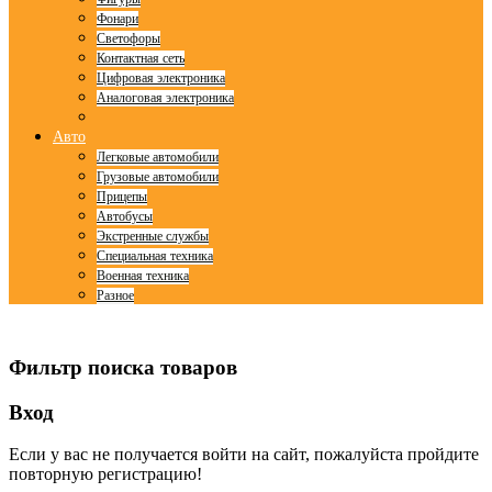
Фонари
Светофоры
Контактная сеть
Цифровая электроника
Аналоговая электроника
Авто
Легковые автомобили
Грузовые автомобили
Прицепы
Автобусы
Экстренные службы
Специальная техника
Военная техника
Разное
© Free
Joomla! 3 Modules
- by
VinaGecko.com
Фильтр поиска товаров
Вход
Если у вас не получается войти на сайт, пожалуйста пройдите
повторную регистрацию!