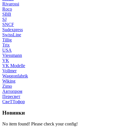
Rivarossi
Roco
SBB
SJ
SNCF
Sudexpress
SwissLine
Tillig
Trix
USA
Viessmann
VK
VK Modelle
Vollmer
Waggonfabrik
Wiking
Zimo
Автопром
Пересвет
СвеТТофор
Новинки
No item found! Please check your config!