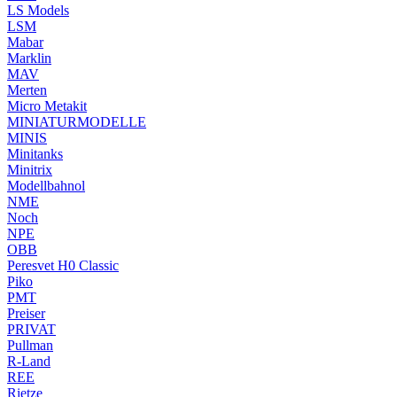
LS Models
LSM
Mabar
Marklin
MAV
Merten
Micro Metakit
MINIATURMODELLE
MINIS
Minitanks
Minitrix
Modellbahnol
NME
Noch
NPE
OBB
Peresvet H0 Classic
Piko
PMT
Preiser
PRIVAT
Pullman
R-Land
REE
Rietze