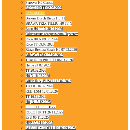
Peresvet H0 Classic
ROCO H0 TT 02 06 2026
LSM REE H0
Brekina Busch Rietze H0 TT
BRAWA TRIX TILLIG H0 TT N
Roco H0 TT N 30.04.2026
Обновление ассортимента Пересвет
Roco H0 N 09.03.2026
Roco TT 09.03.2026
Rietze Brekina Busch H0 07.03.2026
BRAWA TRIX 07.03.2026
Tillig IGRA PIKO TT 06.03.2026
Herpa 24.02.2026
TT 20.02.2026
H0 N 18.02.2026
BREKINA, BUSCH 17.02.2026
TILLIG 16.02.2026
REE+LSM 12.01.2026
TT 16.12.2025
H0, N 15.12.2025
____ REE ____ TGV
ROCO H0, TT 26.11.2025
ESU 06.11.2025
HERPA 24.10.2025
ALBERT MODELL H0 02 09 2025