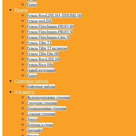
Разное
Рельсы
Рельсы RocoLINE НА ПРИЗМЕ H0
Рельсы geoLINE
Рельсы Fleischmann-PROFI H0
Рельсы Fleischmann-PROFI N
Рельсы Fleischmann-Gleis N
Рельсы Tillig TT
Рельсы Tillig TT на призме
Рельсы Tillig Elite H0
Рельсы RocoLINE H0
Рельсы Roco H0e
Гравий модельный
Разное
Стартовые наборы
Цифровые наборы
Для макета
Железнодорожные строения
Городские строения
Промышленные строения
Сельские строения
Дороги
Порталы и стены
Ландшафт
Фигуры