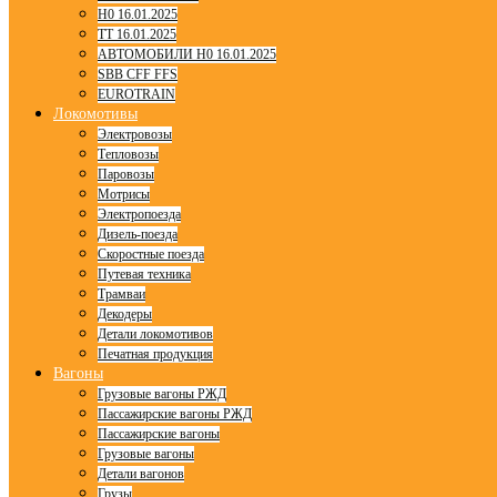
H0 16.01.2025
TT 16.01.2025
АВТОМОБИЛИ H0 16.01.2025
SBB CFF FFS
EUROTRAIN
Локомотивы
Электровозы
Тепловозы
Паровозы
Мотрисы
Электропоезда
Дизель-поезда
Скоростные поезда
Путевая техника
Трамваи
Декодеры
Детали локомотивов
Печатная продукция
Вагоны
Грузовые вагоны РЖД
Пассажирские вагоны РЖД
Пассажирские вагоны
Грузовые вагоны
Детали вагонов
Грузы