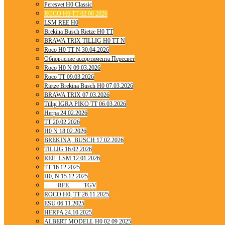
Peresvet H0 Classic
ROCO H0 TT 02 06 2026
LSM REE H0
Brekina Busch Rietze H0 TT
BRAWA TRIX TILLIG H0 TT N
Roco H0 TT N 30.04.2026
Обновление ассортимента Пересвет
Roco H0 N 09.03.2026
Roco TT 09.03.2026
Rietze Brekina Busch H0 07.03.2026
BRAWA TRIX 07.03.2026
Tillig IGRA PIKO TT 06.03.2026
Herpa 24.02.2026
TT 20.02.2026
H0 N 18.02.2026
BREKINA, BUSCH 17.02.2026
TILLIG 16.02.2026
REE+LSM 12.01.2026
TT 16.12.2025
H0, N 15.12.2025
____ REE ____ TGV
ROCO H0, TT 26.11.2025
ESU 06.11.2025
HERPA 24.10.2025
ALBERT MODELL H0 02 09 2025