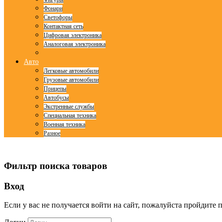
Фонари
Светофоры
Контактная сеть
Цифровая электроника
Аналоговая электроника
Авто
Легковые автомобили
Грузовые автомобили
Прицепы
Автобусы
Экстренные службы
Специальная техника
Военная техника
Разное
© Free
Joomla! 3 Modules
- by
VinaGecko.com
Фильтр поиска товаров
Вход
Если у вас не получается войти на сайт, пожалуйста пройдите