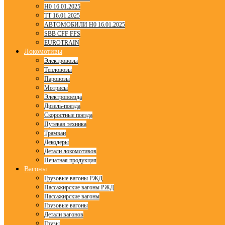
H0 16.01.2025
TT 16.01.2025
АВТОМОБИЛИ H0 16.01.2025
SBB CFF FFS
EUROTRAIN
Локомотивы
Электровозы
Тепловозы
Паровозы
Мотрисы
Электропоезда
Дизель-поезда
Скоростные поезда
Путевая техника
Трамваи
Декодеры
Детали локомотивов
Печатная продукция
Вагоны
Грузовые вагоны РЖД
Пассажирские вагоны РЖД
Пассажирские вагоны
Грузовые вагоны
Детали вагонов
Грузы