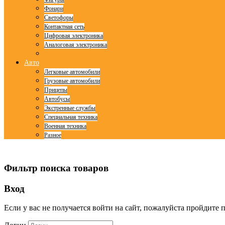
Фонари
Светофоры
Контактная сеть
Цифровая электроника
Аналоговая электроника
Авто
Легковые автомобили
Грузовые автомобили
Прицепы
Автобусы
Экстренные службы
Специальная техника
Военная техника
Разное
© Free
Joomla! 3 Modules
- by
VinaGecko.com
Фильтр поиска товаров
Вход
Если у вас не получается войти на сайт, пожалуйста пройдите