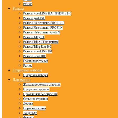
Разное
Рельсы
Рельсы RocoLINE НА ПРИЗМЕ H0
Рельсы geoLINE
Рельсы Fleischmann-PROFI H0
Рельсы Fleischmann-PROFI N
Рельсы Fleischmann-Gleis N
Рельсы Tillig TT
Рельсы Tillig TT на призме
Рельсы Tillig Elite H0
Рельсы RocoLINE H0
Рельсы Roco H0e
Гравий модельный
Разное
Стартовые наборы
Цифровые наборы
Для макета
Железнодорожные строения
Городские строения
Промышленные строения
Сельские строения
Дороги
Порталы и стены
Ландшафт
Фигуры