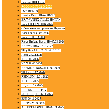
Peresvet H0 Classic
ROCO H0 TT 02 06 2026
LSM REE H0
Brekina Busch Rietze H0 TT
BRAWA TRIX TILLIG H0 TT N
Roco H0 TT N 30.04.2026
Обновление ассортимента Пересвет
Roco H0 N 09.03.2026
Roco TT 09.03.2026
Rietze Brekina Busch H0 07.03.2026
BRAWA TRIX 07.03.2026
Tillig IGRA PIKO TT 06.03.2026
Herpa 24.02.2026
TT 20.02.2026
H0 N 18.02.2026
BREKINA, BUSCH 17.02.2026
TILLIG 16.02.2026
REE+LSM 12.01.2026
TT 16.12.2025
H0, N 15.12.2025
____ REE ____ TGV
ROCO H0, TT 26.11.2025
ESU 06.11.2025
HERPA 24.10.2025
ALBERT MODELL H0 02 09 2025