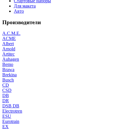
Стартовые наборы
Для макета
Авто
Производители
A.C.M.E.
ACME
Albert
Arnold
Artitec
Auhagen
Bemo
Brawa
Brekina
Busch
CD
CSD
DB
DR
DSB DB
Electrotren
ESU
Eurotrain
EX