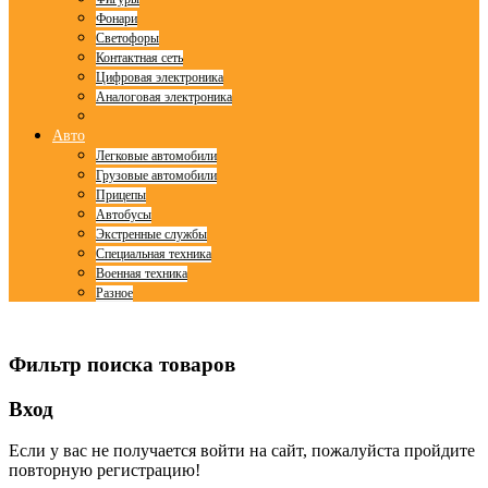
Фонари
Светофоры
Контактная сеть
Цифровая электроника
Аналоговая электроника
Авто
Легковые автомобили
Грузовые автомобили
Прицепы
Автобусы
Экстренные службы
Специальная техника
Военная техника
Разное
© Free
Joomla! 3 Modules
- by
VinaGecko.com
Фильтр поиска товаров
Вход
Если у вас не получается войти на сайт, пожалуйста пройдите
повторную регистрацию!