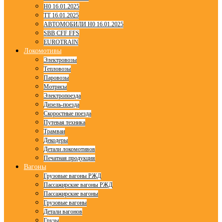
H0 16.01.2025
TT 16.01.2025
АВТОМОБИЛИ H0 16.01.2025
SBB CFF FFS
EUROTRAIN
Локомотивы
Электровозы
Тепловозы
Паровозы
Мотрисы
Электропоезда
Дизель-поезда
Скоростные поезда
Путевая техника
Трамваи
Декодеры
Детали локомотивов
Печатная продукция
Вагоны
Грузовые вагоны РЖД
Пассажирские вагоны РЖД
Пассажирские вагоны
Грузовые вагоны
Детали вагонов
Грузы