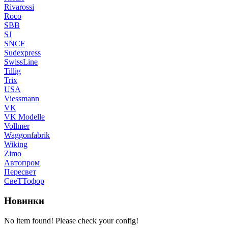
Rivarossi
Roco
SBB
SJ
SNCF
Sudexpress
SwissLine
Tillig
Trix
USA
Viessmann
VK
VK Modelle
Vollmer
Waggonfabrik
Wiking
Zimo
Автопром
Пересвет
СвеТТофор
Новинки
No item found! Please check your config!