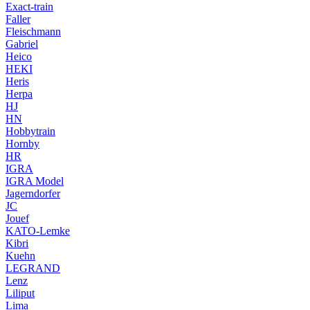
Exact-train
Faller
Fleischmann
Gabriel
Heico
HEKI
Heris
Herpa
HJ
HN
Hobbytrain
Hornby
HR
IGRA
IGRA Model
Jagerndorfer
JC
Jouef
KATO-Lemke
Kibri
Kuehn
LEGRAND
Lenz
Liliput
Lima