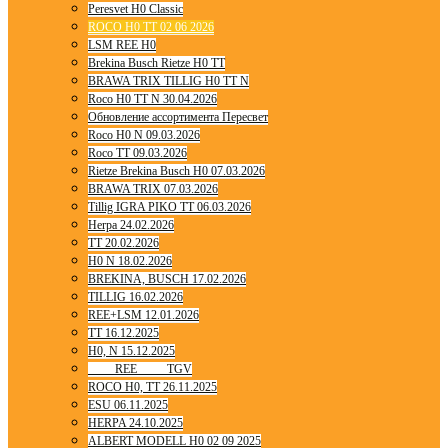
Peresvet H0 Classic
ROCO H0 TT 02 06 2026
LSM REE H0
Brekina Busch Rietze H0 TT
BRAWA TRIX TILLIG H0 TT N
Roco H0 TT N 30.04.2026
Обновление ассортимента Пересвет
Roco H0 N 09.03.2026
Roco TT 09.03.2026
Rietze Brekina Busch H0 07.03.2026
BRAWA TRIX 07.03.2026
Tillig IGRA PIKO TT 06.03.2026
Herpa 24.02.2026
TT 20.02.2026
H0 N 18.02.2026
BREKINA, BUSCH 17.02.2026
TILLIG 16.02.2026
REE+LSM 12.01.2026
TT 16.12.2025
H0, N 15.12.2025
____ REE ____ TGV
ROCO H0, TT 26.11.2025
ESU 06.11.2025
HERPA 24.10.2025
ALBERT MODELL H0 02 09 2025