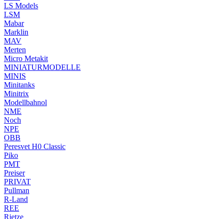
LS Models
LSM
Mabar
Marklin
MAV
Merten
Micro Metakit
MINIATURMODELLE
MINIS
Minitanks
Minitrix
Modellbahnol
NME
Noch
NPE
OBB
Peresvet H0 Classic
Piko
PMT
Preiser
PRIVAT
Pullman
R-Land
REE
Rietze