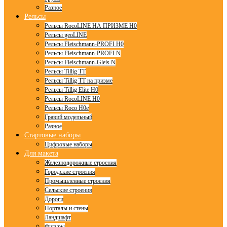
Разное
Рельсы
Рельсы RocoLINE НА ПРИЗМЕ H0
Рельсы geoLINE
Рельсы Fleischmann-PROFI H0
Рельсы Fleischmann-PROFI N
Рельсы Fleischmann-Gleis N
Рельсы Tillig TT
Рельсы Tillig TT на призме
Рельсы Tillig Elite H0
Рельсы RocoLINE H0
Рельсы Roco H0e
Гравий модельный
Разное
Стартовые наборы
Цифровые наборы
Для макета
Железнодорожные строения
Городские строения
Промышленные строения
Сельские строения
Дороги
Порталы и стены
Ландшафт
Фигуры